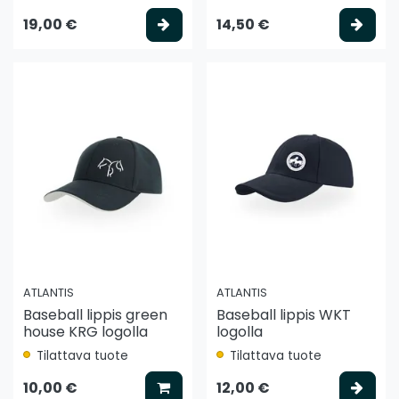
Valitse vaihtoehto
Vali
19,00 €
14,50 €
ATLANTIS
ATLANTIS
Baseball lippis green
Baseball lippis WKT
house KRG logolla
logolla
Tilattava tuote
Tilattava tuote
Lisää koriin
Vali
10,00 €
12,00 €