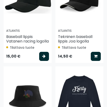
ATLANTIS
ATLANTIS
Baseball lippis
Tekninen baseball
Vatanen racing logolla
lippis Joa logolla
Tilattava tuote
Tilattava tuote
Valitse vaihtoehto
Lisää
15,00 €
14,50 €