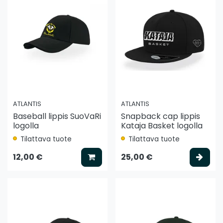
ATLANTIS
ATLANTIS
Baseball lippis SuoVaRi
Snapback cap lippis
logolla
Kataja Basket logolla
Tilattava tuote
Tilattava tuote
Lisää koriin
Vali
12,00 €
25,00 €