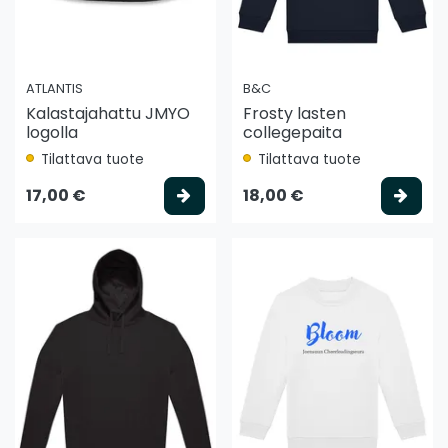
ATLANTIS
B&C
Kalastajahattu JMYO
Frosty lasten
logolla
collegepaita
Tilattava tuote
Tilattava tuote
Valitse vaihtoehto
Vali
17,00 €
18,00 €