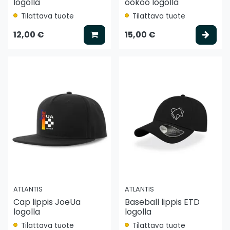
logolla
ookoo logolla
Tilattava tuote
Tilattava tuote
Lisää koriin
Vali
12,00 €
15,00 €
ATLANTIS
ATLANTIS
Cap lippis JoeUa
Baseball lippis ETD
logolla
logolla
Tilattava tuote
Tilattava tuote