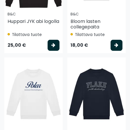
B&C
B&C
Huppari JYK abi logolla
Bloom lasten
collegepaita
Tilattava tuote
Tilattava tuote
Valitse vaihtoehto
Vali
25,00 €
18,00 €