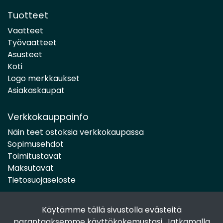
Tuotteet
Vaatteet
Työvaatteet
Asusteet
Koti
Logo merkkaukset
Asiakaskaupat
Verkkokauppainfo
Näin teet ostoksia verkkokaupassa
Sopimusehdot
Toimitustavat
Maksutavat
Tietosuojaseloste
Käytämme tällä sivustolla evästeitä
Seuraa sosiaalisessa mediassa
parantaaksemme käyttökokemustasi. Jatkamalla