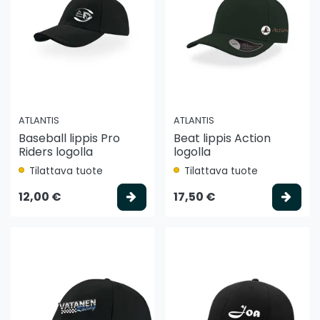
ATLANTIS
ATLANTIS
Baseball lippis Pro
Beat lippis Action
Riders logolla
logolla
Tilattava tuote
Tilattava tuote
Valitse vaihtoehto
Vali
12,00 €
17,50 €