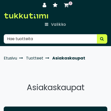
Siirry pääsisältöön
0
Valikko
Etusivu
Tuotteet
Asiakaskaupat
Asiakaskaupat