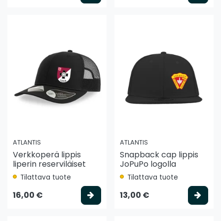
ATLANTIS
ATLANTIS
Verkkoperä lippis
Snapback cap lippis
liperin reserviläiset
JoPuPo logolla
Tilattava tuote
Tilattava tuote
Valitse vaihtoehto
Vali
16,00 €
13,00 €