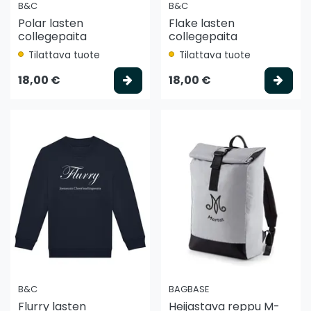
B&C
B&C
Polar lasten
Flake lasten
collegepaita
collegepaita
Tilattava tuote
Tilattava tuote
Valitse vaihtoehto
Vali
18,00 €
18,00 €
B&C
BAGBASE
Flurry lasten
Heijastava reppu M-