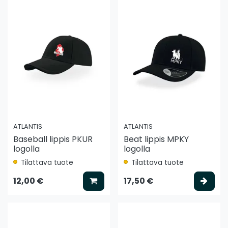
ATLANTIS
ATLANTIS
Baseball lippis PKUR
Beat lippis MPKY
logolla
logolla
Tilattava tuote
Tilattava tuote
Lisää koriin
Vali
12,00 €
17,50 €