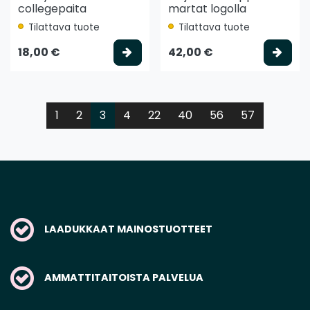
collegepaita
martat logolla
Tilattava tuote
Tilattava tuote
Valitse vaihtoehto
Vali
18,00 €
42,00 €
1
2
3
4
22
40
56
57
LAADUKKAAT MAINOSTUOTTEET
AMMATTITAITOISTA PALVELUA