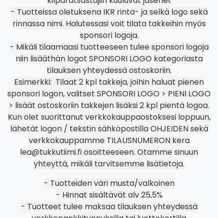
kilparatsastajiin kuuluvat jäsenet
- Tuotteissa oletuksena IKR rinta- ja selkä logo sekä
rinnassa nimi. Halutessasi voit tilata takkeihin myös
sponsori logoja.
- Mikäli tilaamaasi tuotteeseen tulee sponsori logoja
niin lisääthän logot SPONSORI LOGO kategoriasta
tilauksen yhteydessä ostoskoriin.
Esimerkki: Tilaat 2 kpl takkeja, joihin haluat pienen
sponsori logon, valitset SPONSORI LOGO > PIENI LOGO
> lisäät ostoskoriin takkejen lisäksi 2 kpl pientä logoa.
Kun olet suorittanut verkkokauppaostoksesi loppuun,
lähetät logon / tekstin sähköpostilla OHJEIDEN sekä
verkkokauppamme TILAUSNUMERON kera
lea@tukkutiimi.fi osoitteeseen. Otamme sinuun
yhteyttä, mikäli tarvitsemme lisätietoja.
- Tuotteiden väri musta/valkoinen
- Hinnat sisältävät alv 25,5%
- Tuotteet tulee maksaa tilauksen yhteydessä