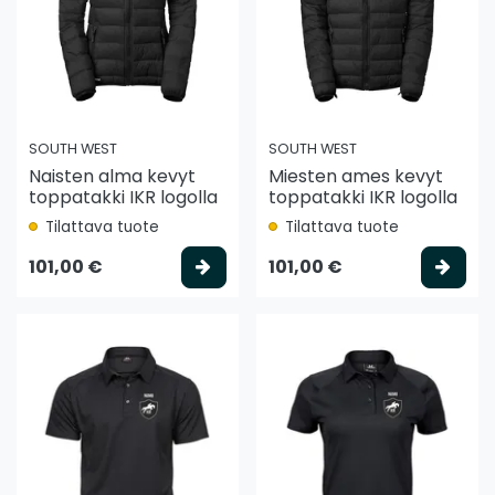
SOUTH WEST
SOUTH WEST
Naisten alma kevyt
Miesten ames kevyt
toppatakki IKR logolla
toppatakki IKR logolla
Tilattava tuote
Tilattava tuote
Valitse vaihtoehto
Vali
101,00 €
101,00 €