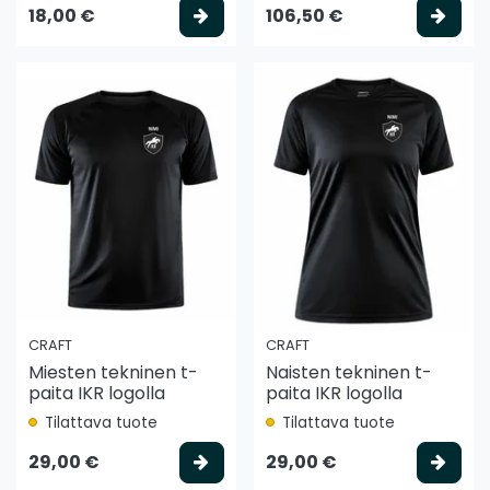
Valitse vaihtoehto
Vali
18,00 €
106,50 €
CRAFT
CRAFT
Miesten tekninen t-
Naisten tekninen t-
paita IKR logolla
paita IKR logolla
Tilattava tuote
Tilattava tuote
Valitse vaihtoehto
Vali
29,00 €
29,00 €