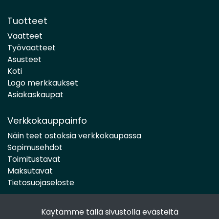
Tuotteet
Vaatteet
Työvaatteet
Asusteet
Koti
Logo merkkaukset
Asiakaskaupat
Verkkokauppainfo
Näin teet ostoksia verkkokaupassa
Sopimusehdot
Toimitustavat
Maksutavat
Tietosuojaseloste
Käytämme tällä sivustolla evästeitä
Seuraa sosiaalisessa mediassa