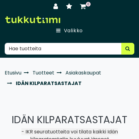
Siirry pääsisältöön
0
Valikko
Etusivu
Tuotteet
Asiakaskaupat
IDÄN KILPARATSASTAJAT
IDÄN KILPARATSASTAJAT
- IKR seuratuotteita voi tilata kaikki Idän