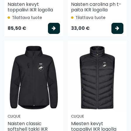
Naisten kevyt
Naisten carolina ph t-
toppaliivi IKR logolla
paita IKR logolla
Tilattava tuote
Tilattava tuote
Valitse vaihtoehto
Vali
85,50 €
33,00 €
CLIQUE
CLIQUE
Naisten classic
Miesten kevyt
softshell takki IKR
toppaliivi IKR logolla