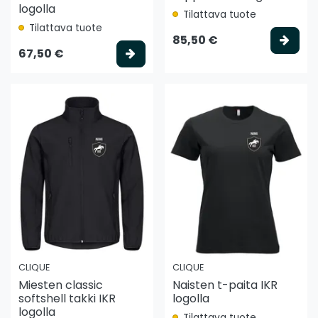
logolla
Tilattava tuote
Tilattava tuote
Vali
85,50 €
Valitse vaihtoehto
67,50 €
CLIQUE
CLIQUE
Miesten classic
Naisten t-paita IKR
softshell takki IKR
logolla
logolla
Tilattava tuote