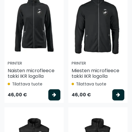
PRINTER
PRINTER
Naisten microfleece
Miesten microfleece
takki IKR logolla
takki IKR logolla
Tilattava tuote
Tilattava tuote
Valitse vaihtoehto
Vali
46,00 €
46,00 €