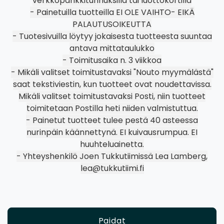
verkkopankkitunnuksilla tai luottokortilla
- Painetuilla tuotteilla EI OLE VAIHTO- EIKÄ
PALAUTUSOIKEUTTA
- Tuotesivuilla löytyy jokaisesta tuotteesta suuntaa
antava mittataulukko
- Toimitusaika n. 3 viikkoa
- Mikäli valitset toimitustavaksi "Nouto myymälästä"
saat tekstiviestin, kun tuotteet ovat noudettavissa.
Mikäli valitset toimitustavaksi Posti, niin tuotteet
toimitetaan Postilla heti niiden valmistuttua.
- Painetut tuotteet tulee pestä 40 asteessa
nurinpäin käännettynä. EI kuivausrumpua. EI
huuhteluainetta.
- Yhteyshenkilö Joen Tukkutiimissä Lea Lamberg,
lea@tukkutiimi.fi
Paidat