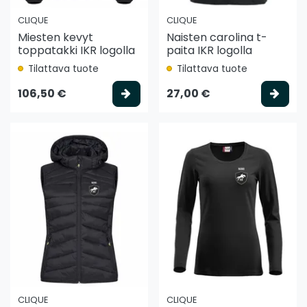
CLIQUE
CLIQUE
Miesten kevyt
Naisten carolina t-
toppatakki IKR logolla
paita IKR logolla
Tilattava tuote
Tilattava tuote
Valitse vaihtoehto
Vali
106,50 €
27,00 €
CLIQUE
CLIQUE