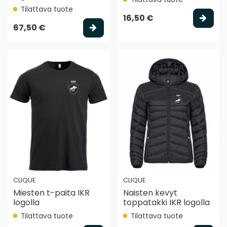
Tilattava tuote
Vali
16,50 €
Valitse vaihtoehto
67,50 €
CLIQUE
CLIQUE
Miesten t-paita IKR
Naisten kevyt
logolla
toppatakki IKR logolla
Tilattava tuote
Tilattava tuote