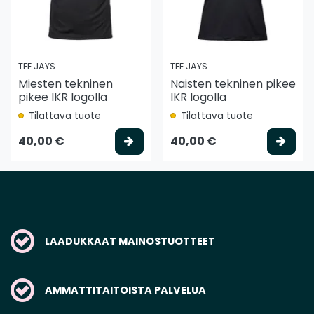
TEE JAYS
TEE JAYS
Miesten tekninen
Naisten tekninen pikee
pikee IKR logolla
IKR logolla
Tilattava tuote
Tilattava tuote
Valitse vaihtoehto
Vali
40,00 €
40,00 €
LAADUKKAAT MAINOSTUOTTEET
AMMATTITAITOISTA PALVELUA