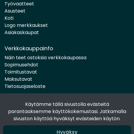
Työvaatteet
Asusteet
Koti
Logo merkkaukset
Asiakaskaupat
Verkkokauppainfo
Näin teet ostoksia verkkokaupassa
Sopimusehdot
Toimitustavat
Maksutavat
Tietosuojaseloste
Käytämme tällä sivustolla evästeitä
Seuraa sosiaalisessa mediassa
parantaaksemme käyttökokemustasi. Jatkamalla
Facebook
sivuston käyttöä hyväksyt evästeiden käytön.
Instagram
Hyväksy