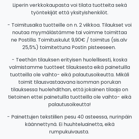
Liperin verkkokaupasta voi tilata tuotteita sekä
työntekijät että yksityishenkilöt.
- Toimitusaika tuotteille on n. 2 viikkoa. Tilaukset voi
noutaa myymälästämme tai voimme toimittaa
ne Postilla. Toimituskulut 9,90€ / toimitus (sis.alv
25,5%) toimitettuna Postin pisteeseen.
- Teethän tilauksen erityisen huolellisesti, koska
valmistamme tuotteet tilauksesta eikä painetuilla
tuotteilla ole vaihto- eikä palautusoikeutta. Mikäli
toimit tilausvastaavana isomman porukan
tilauksessa huolehdithan, että jokainen tilaaja on
tietoinen ettei painetuilla tuotteilla ole vaihto- eikä
palautusoikeutta!
- Painettujen tekstiilien pesu 40 asteessa, nurinpäin
käännettynä. Ei huuhteluainetta, eikä
rumpukuivausta.