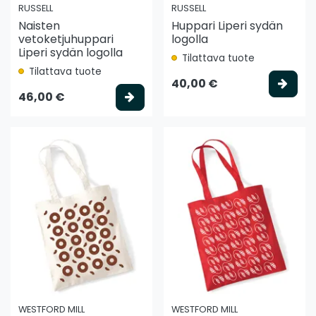
RUSSELL
RUSSELL
Naisten
Huppari Liperi sydän
vetoketjuhuppari
logolla
Liperi sydän logolla
Tilattava tuote
Tilattava tuote
Vali
40,00 €
Valitse vaihtoehto
46,00 €
WESTFORD MILL
WESTFORD MILL