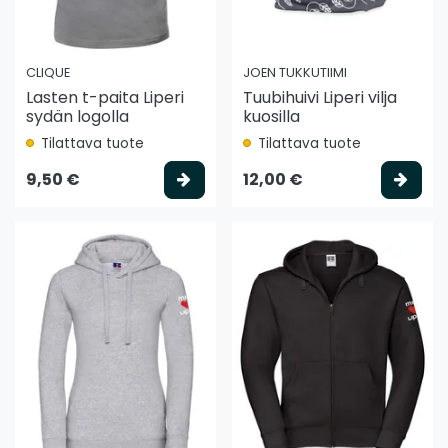
CLIQUE
JOEN TUKKUTIIMI
Lasten t-paita Liperi
Tuubihuivi Liperi vilja
sydän logolla
kuosilla
Tilattava tuote
Tilattava tuote
Valitse vaihtoehto
Vali
9,50 €
12,00 €