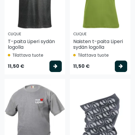
CLIQUE
CLIQUE
T-paita Liperi sydän
Naisten t-paita Liperi
logolla
sydän logolla
Tilattava tuote
Tilattava tuote
Valitse vaihtoehto
Vali
11,50 €
11,50 €