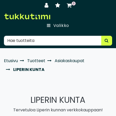
Siirry pääsisältöön
0
Valikko
Etusivu
Tuotteet
Asiakaskaupat
LIPERIN KUNTA
LIPERIN KUNTA
Tervetuloa Liperin kunnan verkkokauppaan!