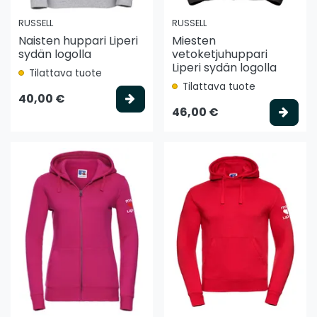
RUSSELL
RUSSELL
Naisten huppari Liperi
Miesten
sydän logolla
vetoketjuhuppari
Liperi sydän logolla
Tilattava tuote
Tilattava tuote
Valitse vaihtoehto
40,00 €
Vali
46,00 €