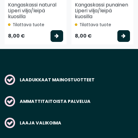
Kangaskassi natural
Kangaskassi punainen
Liperi vilja/leipä
Liperi vilja/leipä
kuosilla
kuosilla
Tilattava tuote
Tilattava tuote
Valitse vaihtoehto
Vali
8,00 €
8,00 €
LAADUKKAAT MAINOSTUOTTEET
AMMATTITAITOISTA PALVELUA
LAAJA VALIKOIMA