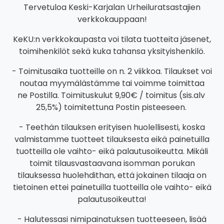
Tervetuloa Keski-Karjalan Urheiluratsastajien
verkkokauppaan!
KeKU:n verkkokaupasta voi tilata tuotteita jäsenet,
toimihenkilöt sekä kuka tahansa yksityishenkilö.
- Toimitusaika tuotteille on n. 2 viikkoa. Tilaukset voi
noutaa myymälästämme tai voimme toimittaa
ne Postilla. Toimituskulut 9,90€ / toimitus (sis.alv
25,5%) toimitettuna Postin pisteeseen.
- Teethän tilauksen erityisen huolellisesti, koska
valmistamme tuotteet tilauksesta eikä painetuilla
tuotteilla ole vaihto- eikä palautusoikeutta. Mikäli
toimit tilausvastaavana isomman porukan
tilauksessa huolehdithan, että jokainen tilaaja on
tietoinen ettei painetuilla tuotteilla ole vaihto- eikä
palautusoikeutta!
- Halutessasi nimipainatuksen tuotteeseen, lisää