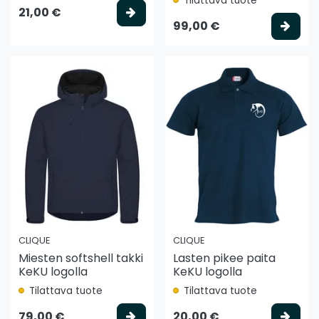
Tilattava tuote
Valitse vaihtoehto
21,00 €
Vali
99,00 €
CLIQUE
CLIQUE
Miesten softshell takki
Lasten pikee paita
KeKU logolla
KeKU logolla
Tilattava tuote
Tilattava tuote
Valitse vaihtoehto
Vali
79,00 €
20,00 €