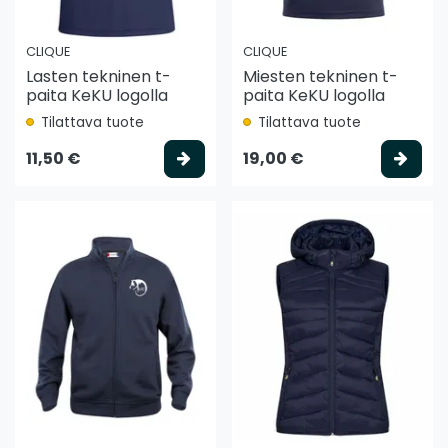
CLIQUE
CLIQUE
Lasten tekninen t-
Miesten tekninen t-
paita KeKU logolla
paita KeKU logolla
Tilattava tuote
Tilattava tuote
Valitse vaihtoehto
Vali
11,50 €
19,00 €