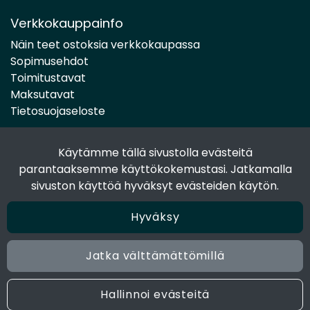
Verkkokauppainfo
Näin teet ostoksia verkkokaupassa
Sopimusehdot
Toimitustavat
Maksutavat
Tietosuojaseloste
Käytämme tällä sivustolla evästeitä
Seuraa sosiaalisessa mediassa
parantaaksemme käyttökokemustasi. Jatkamalla
Facebook
sivuston käyttöä hyväksyt evästeiden käytön.
Instagram
Hyväksy
Jatka välttämättömillä
© 2024 Joen Tukkutiimi. All rights reserved. Site by
atFlow
Oy
Hallinnoi evästeitä