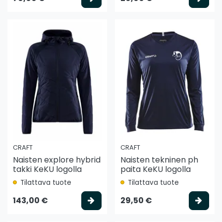
CRAFT
CRAFT
Naisten explore hybrid
Naisten tekninen ph
takki KeKU logolla
paita KeKU logolla
Tilattava tuote
Tilattava tuote
Valitse vaihtoehto
Vali
143,00 €
29,50 €