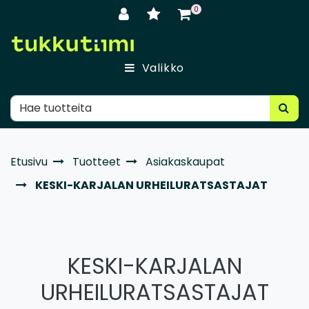
Siirry pääsisältöön
0
Valikko
Etusivu
Tuotteet
Asiakaskaupat
KESKI-KARJALAN URHEILURATSASTAJAT
KESKI-KARJALAN
URHEILURATSASTAJAT