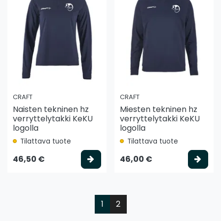
CRAFT
CRAFT
Naisten tekninen hz
Miesten tekninen hz
verryttelytakki KeKU
verryttelytakki KeKU
logolla
logolla
Tilattava tuote
Tilattava tuote
Valitse vaihtoehto
Vali
46,50 €
46,00 €
1
2