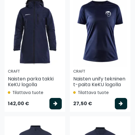
CRAFT
CRAFT
Naisten parka takki
Naisten unify tekninen
KeKU logolla
t-paita KeKU logolla
Tilattava tuote
Tilattava tuote
Valitse vaihtoehto
Vali
142,00 €
27,50 €