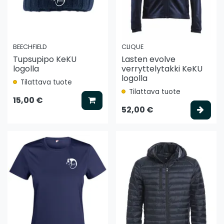
BEECHFIELD
CLIQUE
Tupsupipo KeKU
Lasten evolve
logolla
verryttelytakki KeKU
logolla
Tilattava tuote
Tilattava tuote
Lisää koriin
15,00 €
Vali
52,00 €