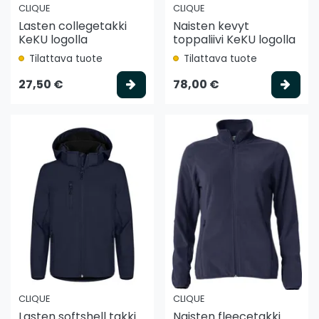
CLIQUE
CLIQUE
Lasten collegetakki
Naisten kevyt
KeKU logolla
toppaliivi KeKU logolla
Tilattava tuote
Tilattava tuote
Valitse vaihtoehto
Vali
27,50 €
78,00 €
CLIQUE
CLIQUE
Lasten softshell takki
Naisten fleecetakki