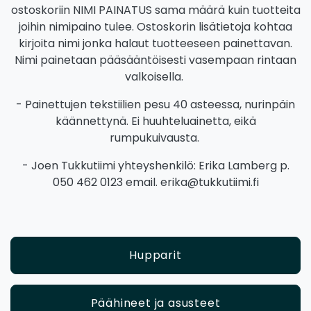
ostoskoriin NIMI PAINATUS sama määrä kuin tuotteita
joihin nimipaino tulee. Ostoskorin lisätietoja kohtaa
kirjoita nimi jonka halaut tuotteeseen painettavan.
Nimi painetaan pääsääntöisesti vasempaan rintaan
valkoisella.
- Painettujen tekstiilien pesu 40 asteessa, nurinpäin
käännettynä. Ei huuhteluainetta, eikä
rumpukuivausta.
- Joen Tukkutiimi yhteyshenkilö: Erika Lamberg p.
050 462 0123 email. erika@tukkutiimi.fi
Hupparit
Päähineet ja asusteet