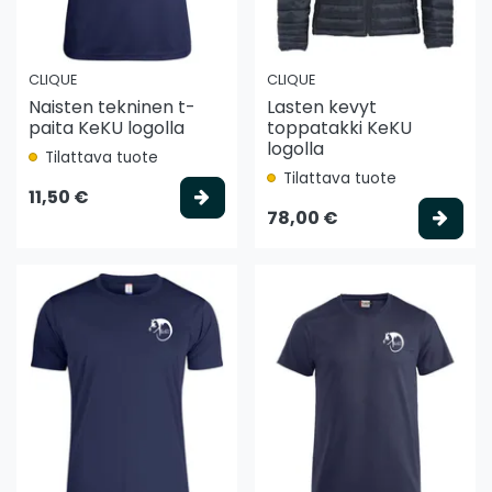
CLIQUE
CLIQUE
Naisten tekninen t-
Lasten kevyt
paita KeKU logolla
toppatakki KeKU
logolla
Tilattava tuote
Tilattava tuote
Valitse vaihtoehto
11,50 €
Vali
78,00 €