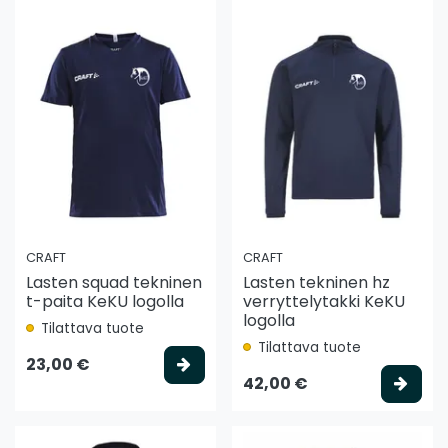
CRAFT
CRAFT
Lasten squad tekninen
Lasten tekninen hz
t-paita KeKU logolla
verryttelytakki KeKU
logolla
Tilattava tuote
Tilattava tuote
Valitse vaihtoehto
23,00 €
Vali
42,00 €