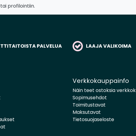
 profilointiin.
TITAITOISTA PALVELUA
LAAJA VALIKOIMA
Verkkokauppainfo
Näin teet ostoksia verkko
t
Sopimusehdot
Toimitustavat
Maksutavat
aukset
Tietosuojaseloste
pat