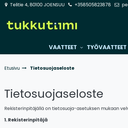
Siirry pääsisältöön
Telitie 4, 80100 JOENSUU
+358505823878
pe
VAATTEET
TYÖVAATTEET
Etusivu
Tietosuojaseloste
Tietosuojaseloste
Rekisterinpitäjällä on tietosuoja-asetuksen mukaan velvo
1. Rekisterinpitäjä