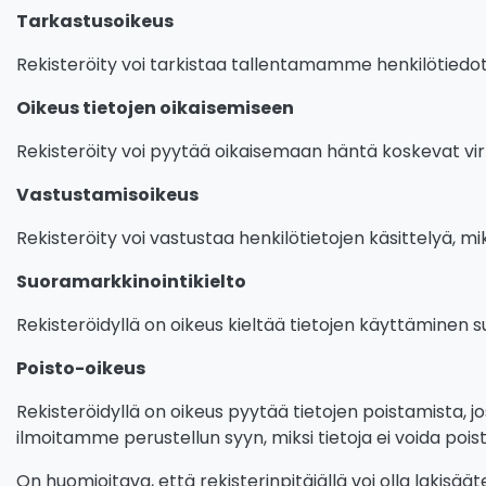
Tarkastusoikeus
Rekisteröity voi tarkistaa tallentamamme henkilötiedo
Oikeus tietojen oikaisemiseen
Rekisteröity voi pyytää oikaisemaan häntä koskevat virhe
Vastustamisoikeus
Rekisteröity voi vastustaa henkilötietojen käsittelyä, mik
Suoramarkkinointikielto
Rekisteröidyllä on oikeus kieltää tietojen käyttäminen s
Poisto-oikeus
Rekisteröidyllä on oikeus pyytää tietojen poistamista, j
ilmoitamme perustellun syyn, miksi tietoja ei voida pois
On huomioitava, että rekisterinpitäjällä voi olla lakisää