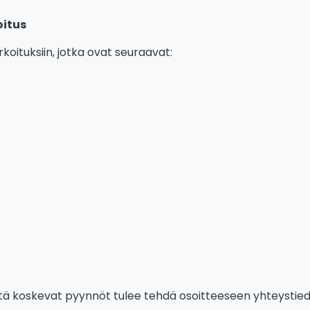
oitus
rkoituksiin, jotka ovat seuraavat:
istä koskevat pyynnöt tulee tehdä osoitteeseen yhteystie