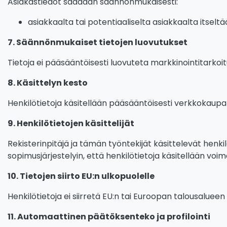
Asiakastiedot saadaan säännönmukaisesti:
asiakkaalta tai potentiaaliselta asiakkaalta itse
7. Säännönmukaiset tietojen luovutukset
Tietoja ei pääsääntöisesti luovuteta markkinointitarkoit
8. Käsittelyn kesto
Henkilötietoja käsitellään pääsääntöisesti verkkokaupa
9. Henkilötietojen käsittelijät
Rekisterinpitäjä ja tämän työntekijät käsittelevät henk
sopimusjärjestelyin, että henkilötietoja käsitellään vo
10. Tietojen siirto EU:n ulkopuolelle
Henkilötietoja ei siirretä EU:n tai Euroopan talousalueen
11. Automaattinen päätöksenteko ja profilointi