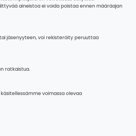
n liittyvää aineistoa ei voida poistaa ennen määräajan
ai jäsenyyteen, voi rekisteröity peruuttaa
an ratkaistua.
oja käsitellessämme voimassa olevaa