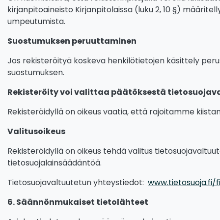
kirjanpitoaineisto Kirjanpitolaissa (luku 2, 10 §) määrit
umpeutumista.
Suostumuksen peruuttaminen
Jos rekisteröityä koskeva henkilötietojen käsittely per
suostumuksen.
Rekisteröity voi valittaa päätöksestä tietosuojav
Rekisteröidyllä on oikeus vaatia, että rajoitamme kiistan
Valitusoikeus
Rekisteröidyllä on oikeus tehdä valitus tietosuojavaltu
tietosuojalainsäädäntöä.
Tietosuojavaltuutetun yhteystiedot:
www.tietosuoja.fi/
6. Säännönmukaiset tietolähteet