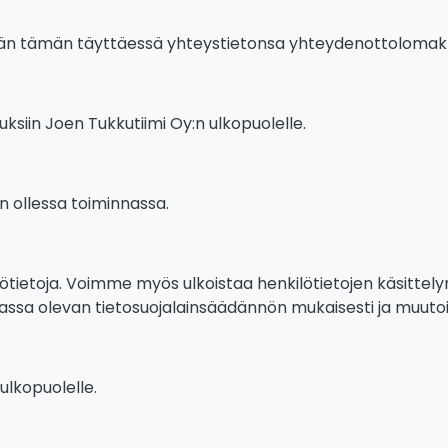
ltään tämän täyttäessä yhteystietonsa yhteydenottolomak
uksiin Joen Tukkutiimi Oy:n ulkopuolelle.
n ollessa toiminnassa.
ilötietoja. Voimme myös ulkoistaa henkilötietojen käsittel
imassa olevan tietosuojalainsäädännön mukaisesti ja muuto
 ulkopuolelle.