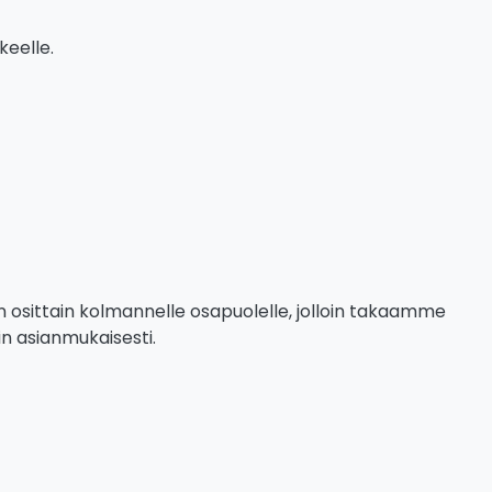
keelle.
yn osittain kolmannelle osapuolelle, jolloin takaamme
in asianmukaisesti.