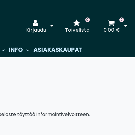
0
0
Avaa kirjautuminen
Avaa
Kirjaudu
Toivelista
0,00 €
INFO
ASIAKASKAUPAT
seloste täyttää informointivelvoitteen.