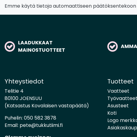
Emme käytä tietoja automaattiseen päätöksentekoon tai
LAADUKKAAT
AMMAT
MAINOSTUOTTEET
Yhteystiedot
Tuotteet
Telitie 4
Vaatteet
80100 JOENSUU
Työvaattee
(Katsastus Kovalaisen vastapäätä)
Asusteet
Koti
Puhelin:
050 582 3878
Logo merkk
Email:
pete@tukkutiimi.fi
Asiakaskau