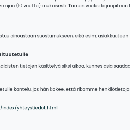
ellyn ajan (10 vuotta) mukaisesti. Tämän vuoksi kirjanpitoo
ustuu ainoastaan suostumukseen, eikä esim. asiakkuuteen t
altuutetulle
alaisten tietojen käsittelyä siksi aikaa, kunnes asia saada
utetulle kantelu, jos hän kokee, että rikomme henkilötiet
fi/index/yhteystiedot.html