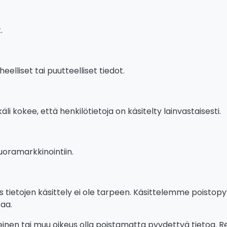
t.
elliset tai puutteelliset tiedot.
äli kokee, että henkilötietoja on käsitelty lainvastaisesti.
uoramarkkinointiin.
os tietojen käsittely ei ole tarpeen. Käsittelemme poistop
taa.
teinen tai muu oikeus olla poistamatta pyydettyä tietoa. Rek