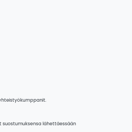
 yhteistyökumppanit.
vat suostumuksensa lähettäessään