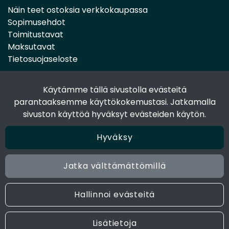
Näin teet ostoksia verkkokaupassa
Sopimusehdot
Toimitustavat
Maksutavat
Tietosuojaseloste
Käytämme tällä sivustolla evästeitä
Seuraa sosiaalisessa mediassa
parantaaksemme käyttökokemustasi. Jatkamalla
Facebook
sivuston käyttöä hyväksyt evästeiden käytön.
Instagram
Hyväksy
Jatka välttämättömillä
© 2024 Joen Tukkutiimi. All rights reserved. Site by
atFlow
Oy
Hallinnoi evästeitä
Lisätietoja