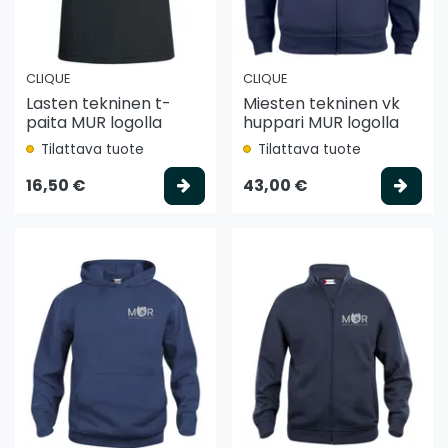
CLIQUE
CLIQUE
Lasten tekninen t-
Miesten tekninen vk
paita MUR logolla
huppari MUR logolla
Tilattava tuote
Tilattava tuote
Valitse vaihtoehto
Vali
16,50 €
43,00 €