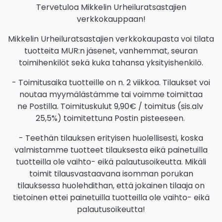
Tervetuloa Mikkelin Urheiluratsastajien
verkkokauppaan!
Mikkelin Urheiluratsastajien verkkokaupasta voi tilata
tuotteita MUR:n jäsenet, vanhemmat, seuran
toimihenkilöt sekä kuka tahansa yksityishenkilö.
- Toimitusaika tuotteille on n. 2 viikkoa. Tilaukset voi
noutaa myymälästämme tai voimme toimittaa
ne Postilla. Toimituskulut 9,90€ / toimitus (sis.alv
25,5%) toimitettuna Postin pisteeseen.
- Teethän tilauksen erityisen huolellisesti, koska
valmistamme tuotteet tilauksesta eikä painetuilla
tuotteilla ole vaihto- eikä palautusoikeutta. Mikäli
toimit tilausvastaavana isomman porukan
tilauksessa huolehdithan, että jokainen tilaaja on
tietoinen ettei painetuilla tuotteilla ole vaihto- eikä
palautusoikeutta!