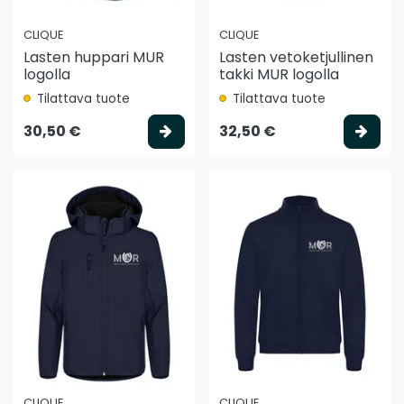
CLIQUE
CLIQUE
Lasten huppari MUR
Lasten vetoketjullinen
logolla
takki MUR logolla
Tilattava tuote
Tilattava tuote
Valitse vaihtoehto
Vali
30,50 €
32,50 €
CLIQUE
CLIQUE