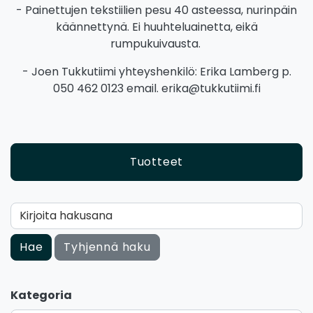
- Painettujen tekstiilien pesu 40 asteessa, nurinpäin
käännettynä. Ei huuhteluainetta, eikä
rumpukuivausta.
- Joen Tukkutiimi yhteyshenkilö: Erika Lamberg p.
050 462 0123 email. erika@tukkutiimi.fi
Tuotteet
Kirjoita hakusana
Hae
Tyhjennä haku
Kategoria