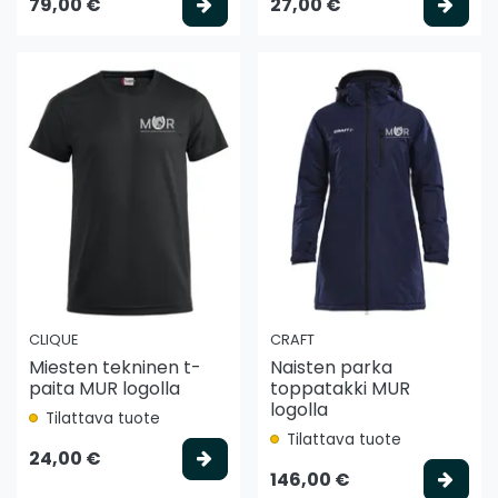
Valitse vaihtoehto
Vali
79,00 €
27,00 €
CLIQUE
CRAFT
Miesten tekninen t-
Naisten parka
paita MUR logolla
toppatakki MUR
logolla
Tilattava tuote
Tilattava tuote
Valitse vaihtoehto
24,00 €
Vali
146,00 €