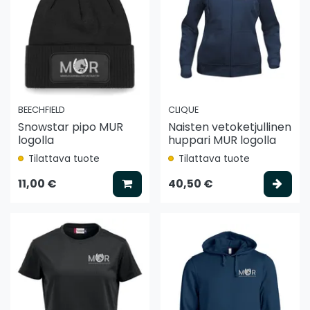
BEECHFIELD
CLIQUE
Snowstar pipo MUR
Naisten vetoketjullinen
logolla
huppari MUR logolla
Tilattava tuote
Tilattava tuote
Lisää koriin
Vali
11,00 €
40,50 €