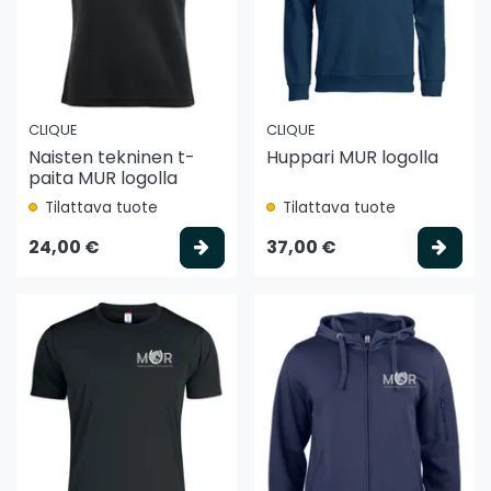
CLIQUE
CLIQUE
Naisten tekninen t-
Huppari MUR logolla
paita MUR logolla
Tilattava tuote
Tilattava tuote
Valitse vaihtoehto
Vali
24,00 €
37,00 €