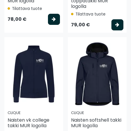
MUR logolla
toppatakki MUR
logolla
Tilattava tuote
Tilattava tuote
Valitse vaihtoehto
78,00 €
Vali
79,00 €
CLIQUE
CLIQUE
Naisten vk college
Naisten softshell takki
takki MUR logolla
MUR logolla