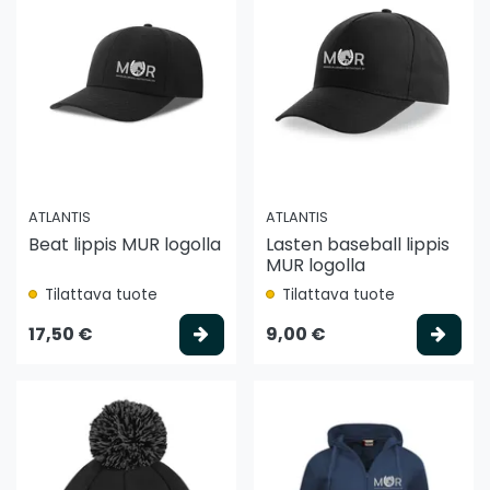
ATLANTIS
ATLANTIS
Beat lippis MUR logolla
Lasten baseball lippis
MUR logolla
Tilattava tuote
Tilattava tuote
Valitse vaihtoehto
Vali
17,50 €
9,00 €