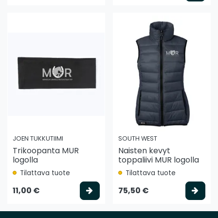
JOEN TUKKUTIIMI
SOUTH WEST
Trikoopanta MUR
Naisten kevyt
logolla
toppaliivi MUR logolla
Tilattava tuote
Tilattava tuote
Valitse vaihtoehto
Vali
11,00 €
75,50 €