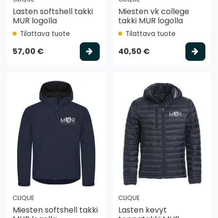
Lasten softshell takki
Miesten vk college
MUR logolla
takki MUR logolla
Tilattava tuote
Tilattava tuote
Valitse vaihtoehto
Vali
57,00 €
40,50 €
CLIQUE
CLIQUE
Miesten softshell takki
Lasten kevyt