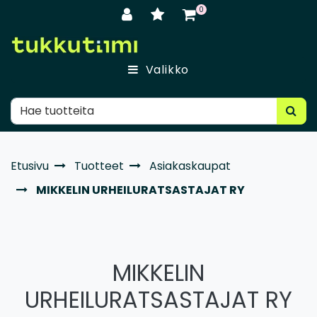
Siirry pääsisältöön
0
Valikko
Etusivu
Tuotteet
Asiakaskaupat
MIKKELIN URHEILURATSASTAJAT RY
MIKKELIN
URHEILURATSASTAJAT RY