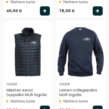
Tilattava tuote
Tilattava tuote
Valitse vaihtoehto
Vali
40,50 €
78,00 €
CLIQUE
CLIQUE
Miesten kevyt
Lasten collegepaita
toppaliivi MUR logolla
MUR logolla
Tilattava tuote
Tilattava tuote