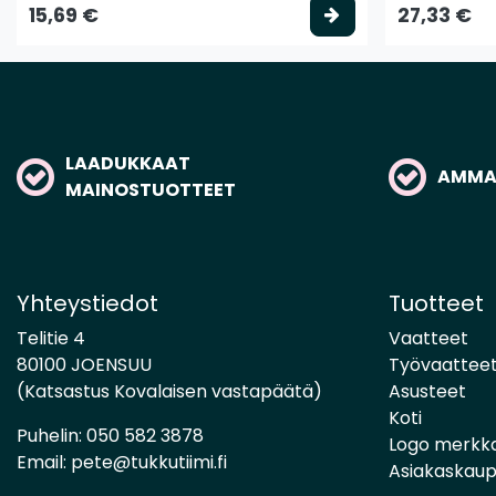
Valitse vaihtoeh
15,69 €
27,33 €
LAADUKKAAT
AMMAT
MAINOSTUOTTEET
Yhteystiedot
Tuotteet
Telitie 4
Vaatteet
80100 JOENSUU
Työvaattee
(Katsastus Kovalaisen vastapäätä)
Asusteet
Koti
Puhelin:
050 582 3878
Logo merkk
Email:
pete@tukkutiimi.fi
Asiakaskau