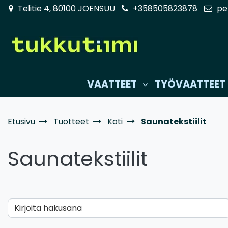
Siirry pääsisältöön
Telitie 4, 80100 JOENSUU
+358505823878
pe
VAATTEET
TYÖVAATTEET
Etusivu
Tuotteet
Koti
Saunatekstiilit
Saunatekstiilit
Kirjoita hakusana