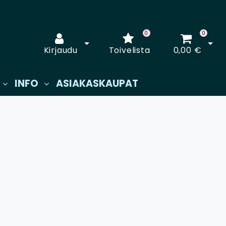
0
0
Avaa kirjautuminen
Avaa
Kirjaudu
Toivelista
0,00 €
INFO
ASIAKASKAUPAT