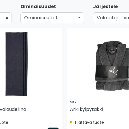
Ominaisuudet
Järjestele
Ominaisuudet
SKY
valaudeliina
Arki kylpytakki
tuote
Tilattava tuote