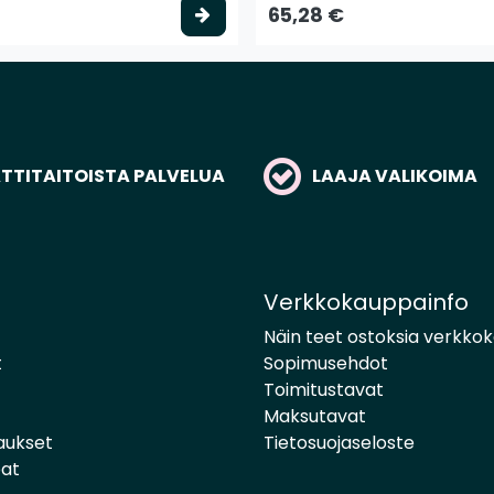
to
Valitse vaihtoehto
65,28 €
TITAITOISTA PALVELUA
LAAJA VALIKOIMA
Verkkokauppainfo
Näin teet ostoksia verkko
t
Sopimusehdot
Toimitustavat
Maksutavat
aukset
Tietosuojaseloste
pat