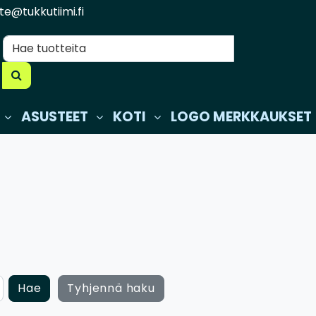
te@tukkutiimi.fi
ASUSTEET
KOTI
LOGO MERKKAUKSET
Hae
Tyhjennä haku