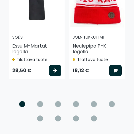
SOL'S
JOEN TUKKUTIIMI
Essu M-Martat
Neulepipo P-K
logolla
logolla
Tilattava tuote
Tilattava tuote
Valitse vaihtoehto
Lisää k
28,50 €
18,12 €