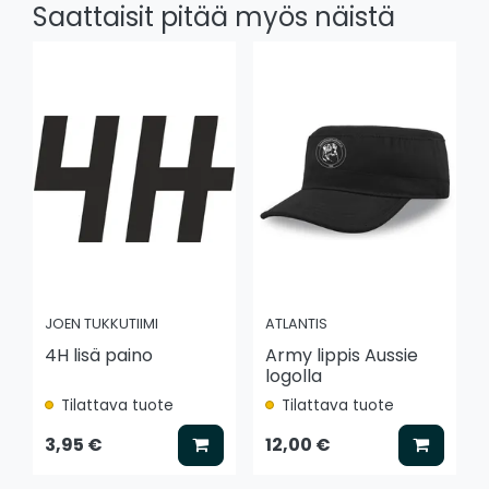
Saattaisit pitää myös näistä
JOEN TUKKUTIIMI
ATLANTIS
4H lisä paino
Army lippis Aussie
logolla
Tilattava tuote
Tilattava tuote
Lisää koriin
Lisää k
3,95 €
12,00 €