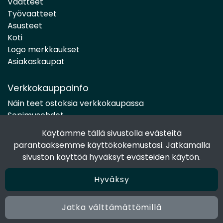
Vaatteet
Työvaatteet
Asusteet
Koti
Logo merkkaukset
Asiakaskaupat
Verkkokauppainfo
Näin teet ostoksia verkkokaupassa
Sopimusehdot
Toimitustavat
Käytämme tällä sivustolla evästeitä
Maksutavat
parantaaksemme käyttökokemustasi. Jatkamalla
Tietosuojaseloste
sivuston käyttöä hyväksyt evästeiden käytön.
Hyväksy
Seuraa sosiaalisessa mediassa
Facebook
Jatka välttämättömillä