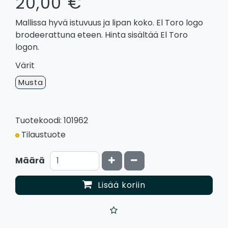
20,00 €
Mallissa hyvä istuvuus ja lipan koko. El Toro logo
brodeerattuna eteen. Hinta sisältää El Toro
logon.
Värit
Musta
Tuotekoodi: 101962
Tilaustuote
Kasvata määrää
Vähennä määrää
Määrä
Lisää koriin