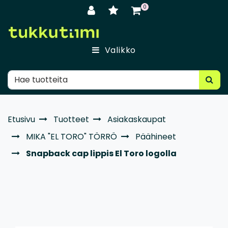
Siirry pääsisältöön
0
Valikko
Etusivu
Tuotteet
Asiakaskaupat
MIKA "EL TORO" TÖRRÖ
Päähineet
Snapback cap lippis El Toro logolla