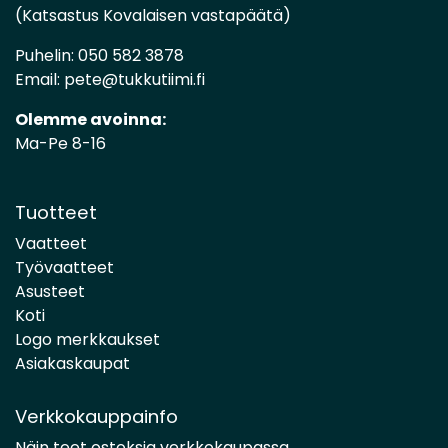
(Katsastus Kovalaisen vastapäätä)
Puhelin:
050 582 3878
Email:
pete@tukkutiimi.fi
Olemme avoinna:
Ma-Pe 8-16
Tuotteet
Vaatteet
Työvaatteet
Asusteet
Koti
Logo merkkaukset
Asiakaskaupat
Verkkokauppainfo
Näin teet ostoksia verkkokaupassa