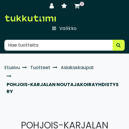
Siirry pääsisältöön
0
Valikko
Etusivu
Tuotteet
Asiakaskaupat
POHJOIS-KARJALAN NOUTAJAKOIRAYHDISTYS
RY
POHJOIS-KARJALAN