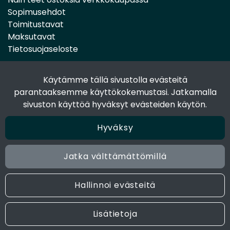
Sopimusehdot
Toimitustavat
Maksutavat
Tietosuojaseloste
Käytämme tällä sivustolla evästeitä
Seuraa sosiaalisessa mediassa
parantaaksemme käyttökokemustasi. Jatkamalla
Facebook
sivuston käyttöä hyväksyt evästeiden käytön.
Instagram
Hyväksy
Jatka välttämättömillä
© 2024 Joen Tukkutiimi. All rights reserved. Site by
atFlow
Oy
Hallinnoi evästeitä
Lisätietoja