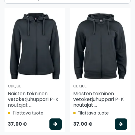
CLIQUE
CLIQUE
Naisten tekninen
Miesten tekninen
vetoketjuhuppari P-K
vetoketjuhuppari P-K
noutajat ...
noutajat ...
Tilattava tuote
Tilattava tuote
Valitse vaihtoehto
Vali
37,00 €
37,00 €