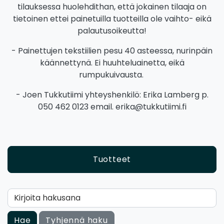
tilauksessa huolehdithan, että jokainen tilaaja on
tietoinen ettei painetuilla tuotteilla ole vaihto- eikä
palautusoikeutta!
- Painettujen tekstiilien pesu 40 asteessa, nurinpäin
käännettynä. Ei huuhteluainetta, eikä
rumpukuivausta.
- Joen Tukkutiimi yhteyshenkilö: Erika Lamberg p.
050 462 0123 email. erika@tukkutiimi.fi
Tuotteet
Kirjoita hakusana
Hae
Tyhjennä haku