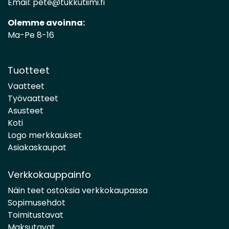
Email:
pete@tukkutiimi.fi
Olemme avoinna:
Ma-Pe 8-16
Tuotteet
Vaatteet
Työvaatteet
Asusteet
Koti
Logo merkkaukset
Asiakaskaupat
Verkkokauppainfo
Näin teet ostoksia verkkokaupassa
Sopimusehdot
Toimitustavat
Maksutavat