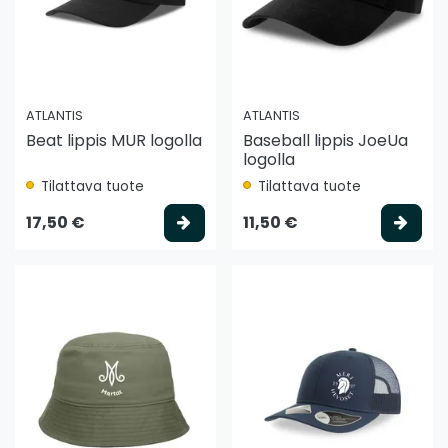
ATLANTIS
ATLANTIS
Beat lippis MUR logolla
Baseball lippis JoeUa
logolla
Tilattava tuote
Tilattava tuote
Valitse vaihtoehto
Vali
17,50 €
11,50 €