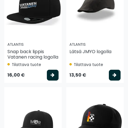
ATLANTIS
ATLANTIS
Snap back lippis
Lätsä JMYO logolla
Vatanen racing logolla
Tilattava tuote
Tilattava tuote
Valitse vaihtoehto
Vali
16,00 €
13,50 €