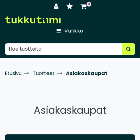
Siirry pääsisältöön
0
Valikko
Etusivu
Tuotteet
Asiakaskaupat
Asiakaskaupat