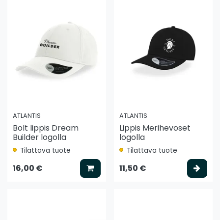
ATLANTIS
ATLANTIS
Bolt lippis Dream
Lippis Merihevoset
Builder logolla
logolla
Tilattava tuote
Tilattava tuote
Lisää koriin
Vali
16,00 €
11,50 €