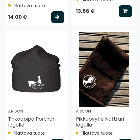
Tilattava tuote
Lisää
13,66 €
Valitse vaihtoehto
14,00 €
ARISON
ARISON
Trikoopipo Porthan
Pikkupyyhe Nattfari
logolla
logolla
Tilattava tuote
Tilattava tuote