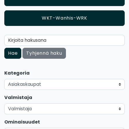
WKT-Wanhis-WRK
Kirjoita hakusana
Hae
Tyhjennä haku
Kategoria
Valmistaja
Ominaisuudet