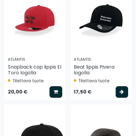
ATLANTIS
ATLANTIS
Snapback cap lippis El
Beat lippis Pivera
Toro logolla
logolla
Tilattava tuote
Tilattava tuote
Lisää koriin
Vali
20,00 €
17,50 €