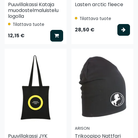
Puuvillakassi Kataja
Lasten arctic fleece
muodostelmaluistelu
logolla
Tilattava tuote
Tilattava tuote
Vali
28,50 €
Lisää koriin
12,15 €
ARISON
Puuvillakassi JYK
Trikoopipo Nattfari