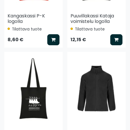
Kangaskassi P-K
Puuvillakassi Kataja
logolla
voimistelu logolla
Tilattava tuote
Tilattava tuote
Lisää koriin
Lisää
8,60 €
12,15 €