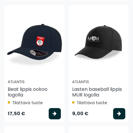
ATLANTIS
ATLANTIS
Beat lippis ookoo
Lasten baseball lippis
logolla
MUR logolla
Tilattava tuote
Tilattava tuote
Valitse vaihtoehto
Vali
17,50 €
9,00 €