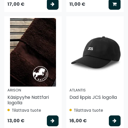
Valitse vaihtoehto
Lisää
17,00 €
11,00 €
ARISON
ATLANTIS
Käsipyyhe Nattfari
Dad lippis JCS logolla
logolla
Tilattava tuote
Tilattava tuote
Valitse vaihtoehto
Vali
13,00 €
16,00 €