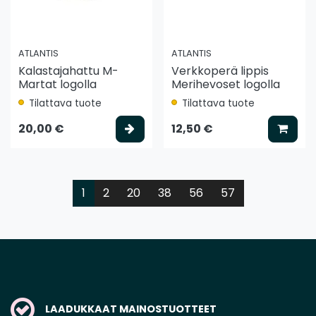
ATLANTIS
ATLANTIS
Kalastajahattu M-
Verkkoperä lippis
Martat logolla
Merihevoset logolla
Tilattava tuote
Tilattava tuote
Valitse vaihtoehto
Lisää
20,00 €
12,50 €
1
2
20
38
56
57
LAADUKKAAT MAINOSTUOTTEET