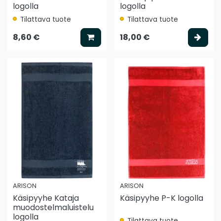
logolla
logolla
Tilattava tuote
Tilattava tuote
Lisää koriin
Vali
8,60 €
18,00 €
ARISON
ARISON
Käsipyyhe Kataja
Käsipyyhe P-K logolla
muodostelmaluistelu
logolla
Tilattava tuote