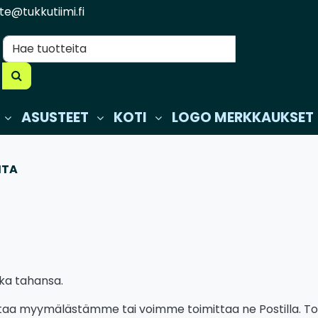
te@tukkutiimi.fi
ASUSTEET
KOTI
LOGO MERKKAUKSET
ITA
uka tahansa.
noutaa myymälästämme tai voimme toimittaa ne Postilla. Toi