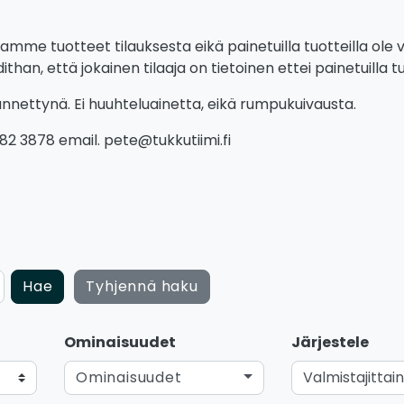
tamme tuotteet tilauksesta eikä painetuilla tuotteilla ole v
n, että jokainen tilaaja on tietoinen ettei painetuilla tu
äännettynä. Ei huuhteluainetta, eikä rumpukuivausta.
82 3878 email. pete@tukkutiimi.fi
Hae
Tyhjennä haku
Ominaisuudet
Järjestele
Ominaisuudet