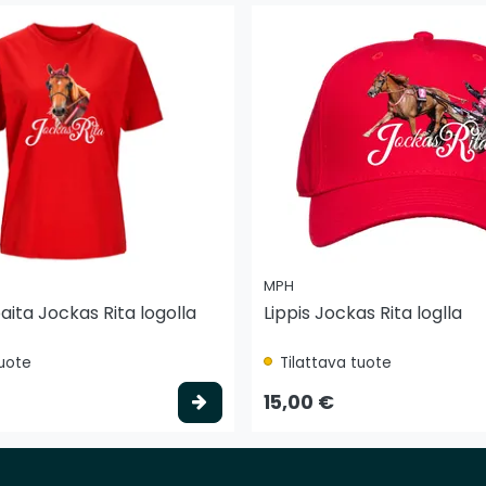
MPH
aita Jockas Rita logolla
Lippis Jockas Rita loglla
tuote
Tilattava tuote
to
Valitse vaihtoehto
15,00 €