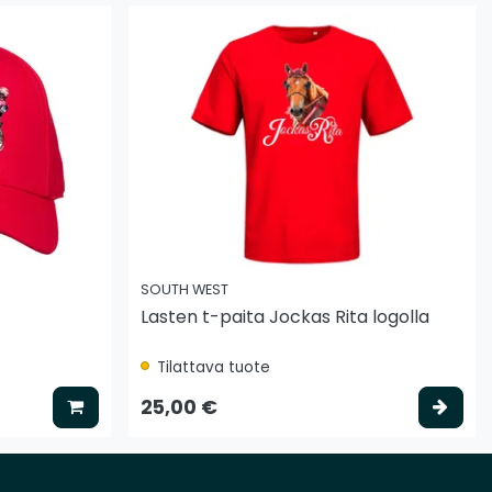
SOUTH WEST
Lasten t-paita Jockas Rita logolla
Tilattava tuote
Lisää koriin
Vali
25,00 €