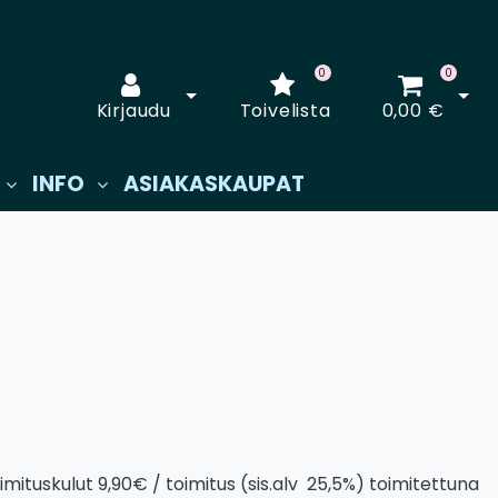
0
0
Avaa kirjautuminen
Avaa
Kirjaudu
Toivelista
0,00 €
INFO
ASIAKASKAUPAT
mituskulut 9,90€ / toimitus (sis.alv 25,5%) toimitettuna