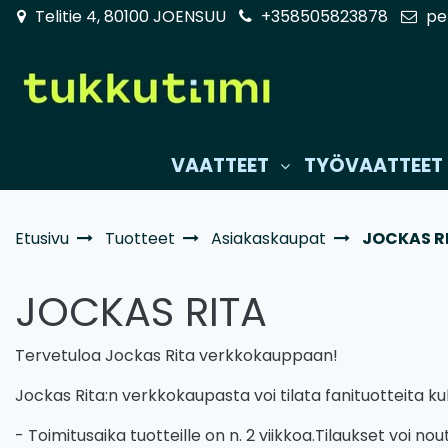
Siirry pääsisältöön
Telitie 4, 80100 JOENSUU
+358505823878
pe
VAATTEET
TYÖVAATTEET
Etusivu
Tuotteet
Asiakaskaupat
JOCKAS R
JOCKAS RITA
Tervetuloa Jockas Rita verkkokauppaan!
Jockas Rita:n verkkokaupasta voi tilata fanituotteita k
- Toimitusaika tuotteille on n. 2 viikkoa.Tilaukset voi 