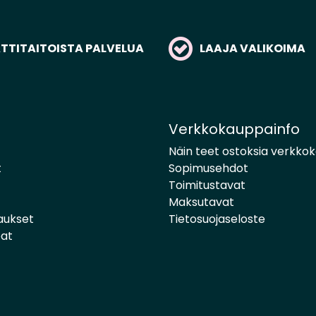
TITAITOISTA PALVELUA
LAAJA VALIKOIMA
Verkkokauppainfo
Näin teet ostoksia verkko
t
Sopimusehdot
Toimitustavat
Maksutavat
aukset
Tietosuojaseloste
pat