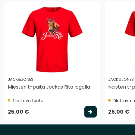
JACK&JONES
JACK&JONES
Miesten t-paita Jockas Rita logolla
Naisten t-p
Tilattava tuote
Tilattava 
Valitse vaihtoeh
25,00 €
25,00 €