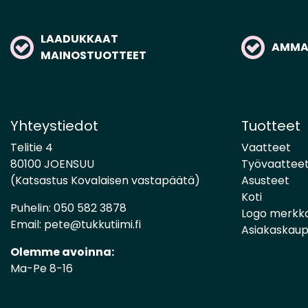
LAADUKKAAT
AMMAT
MAINOSTUOTTEET
Yhteystiedot
Tuotteet
Telitie 4
Vaatteet
80100 JOENSUU
Työvaattee
(Katsastus Kovalaisen vastapäätä)
Asusteet
Koti
Puhelin:
050 582 3878
Logo merkk
Email:
pete@tukkutiimi.fi
Asiakaskau
Olemme avoinna:
Ma-Pe 8-16