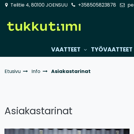
Siirry pääsisältöön
Telitie 4, 80100 JOENSUU
+358505823878
pe
VAATTEET
TYÖVAATTEET
Etusivu
Info
Asiakastarinat
Asiakastarinat