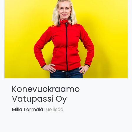
Konevuokraamo
Vatupassi Oy
Milla Törmälä
Lue lisää