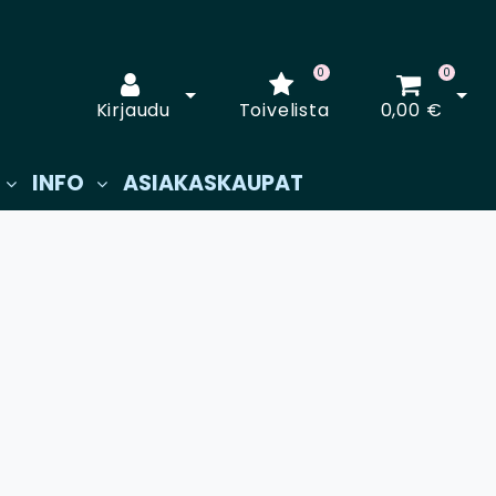
0
0
Avaa kirjautuminen
Avaa
Kirjaudu
Toivelista
0,00 €
INFO
ASIAKASKAUPAT