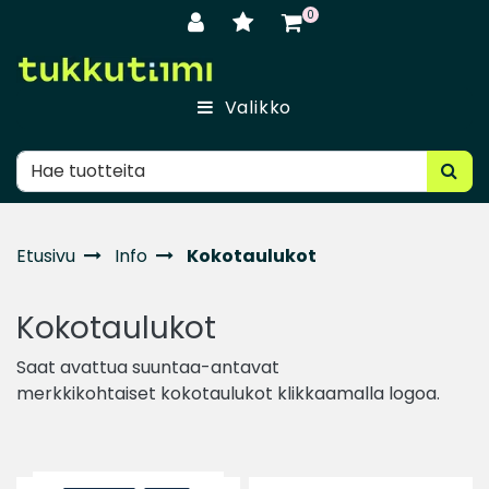
Siirry pääsisältöön
0
Valikko
Etusivu
Info
Kokotaulukot
Kokotaulukot
Saat avattua suuntaa-antavat
merkkikohtaiset kokotaulukot klikkaamalla logoa.