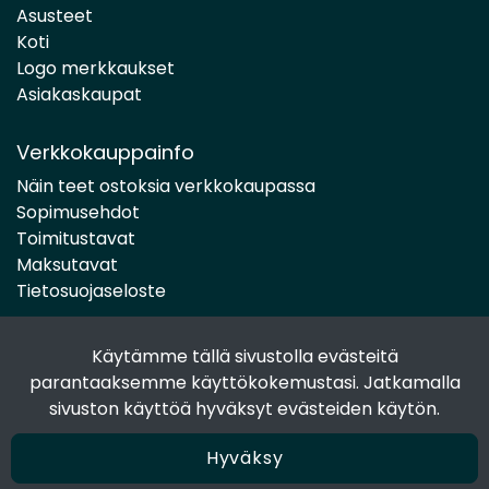
Asusteet
Koti
Logo merkkaukset
Asiakaskaupat
Verkkokauppainfo
Näin teet ostoksia verkkokaupassa
Sopimusehdot
Toimitustavat
Maksutavat
Tietosuojaseloste
Käytämme tällä sivustolla evästeitä
Seuraa sosiaalisessa mediassa
parantaaksemme käyttökokemustasi. Jatkamalla
Facebook
sivuston käyttöä hyväksyt evästeiden käytön.
Instagram
Hyväksy