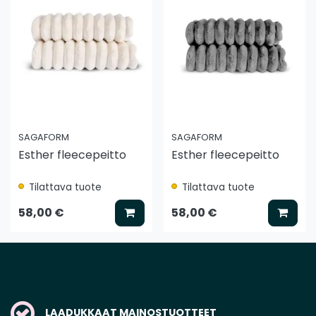
SAGAFORM
SAGAFORM
Esther fleecepeitto
Esther fleecepeitto
Tilattava tuote
Tilattava tuote
Lisää koriin
Lisää
58,00 €
58,00 €
LAADUKKAAT MAINOSTUOTTEET