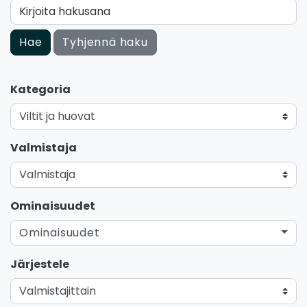
Kirjoita hakusana
Hae
Tyhjennä haku
Kategoria
Valmistaja
Ominaisuudet
Ominaisuudet
Järjestele