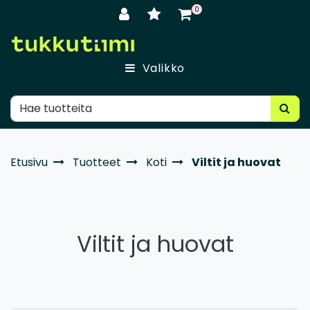
Siirry pääsisältöön
0
Valikko
Etusivu
Tuotteet
Koti
Viltit ja huovat
Viltit ja huovat