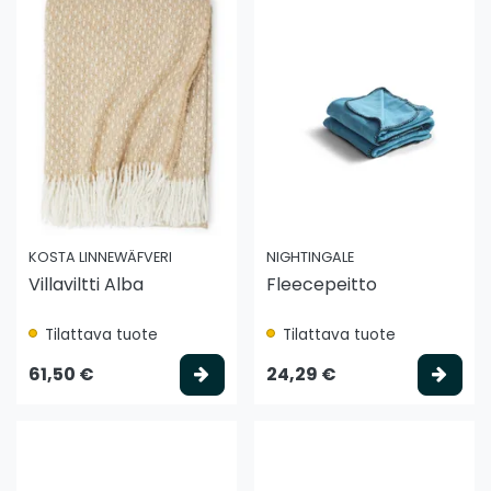
KOSTA LINNEWÄFVERI
NIGHTINGALE
Villaviltti Alba
Fleecepeitto
Tilattava tuote
Tilattava tuote
Valitse vaihtoehto
Vali
61,50 €
24,29 €