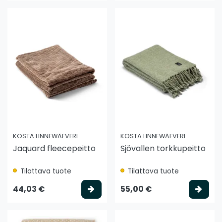
KOSTA LINNEWÄFVERI
KOSTA LINNEWÄFVERI
Jaquard fleecepeitto
Sjövallen torkkupeitto
Tilattava tuote
Tilattava tuote
Valitse vaihtoehto
Vali
44,03 €
55,00 €