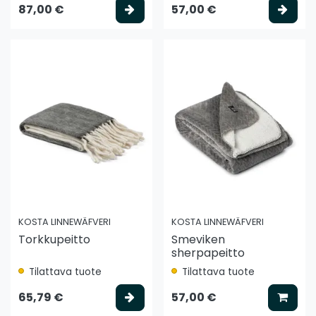
Valitse vaihtoehto
Vali
87,00 €
57,00 €
KOSTA LINNEWÄFVERI
KOSTA LINNEWÄFVERI
Torkkupeitto
Smeviken
sherpapeitto
Tilattava tuote
Tilattava tuote
Valitse vaihtoehto
Lisää
65,79 €
57,00 €