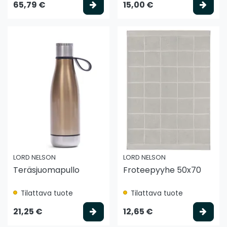
Valitse vaihtoehto
Vali
65,79 €
15,00 €
LORD NELSON
LORD NELSON
Teräsjuomapullo
Froteepyyhe 50x70
Tilattava tuote
Tilattava tuote
Valitse vaihtoehto
Vali
21,25 €
12,65 €