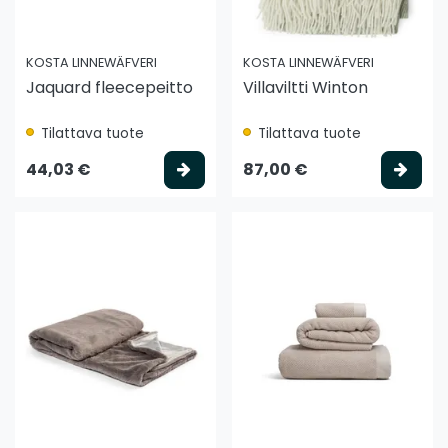
KOSTA LINNEWÄFVERI
KOSTA LINNEWÄFVERI
Jaquard fleecepeitto
Villaviltti Winton
Tilattava tuote
Tilattava tuote
Valitse vaihtoehto
Vali
44,03 €
87,00 €