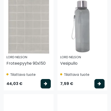
LORD NELSON
LORD NELSON
Froteepyyhe 90x150
Vesipullo
Tilattava tuote
Tilattava tuote
Valitse vaihtoehto
Vali
44,03 €
7,59 €