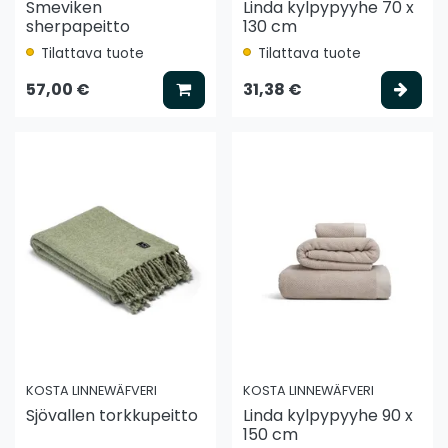
Smeviken
Linda kylpypyyhe 70 x
sherpapeitto
130 cm
Tilattava tuote
Tilattava tuote
Lisää koriin
Vali
57,00 €
31,38 €
KOSTA LINNEWÄFVERI
KOSTA LINNEWÄFVERI
Sjövallen torkkupeitto
Linda kylpypyyhe 90 x
150 cm