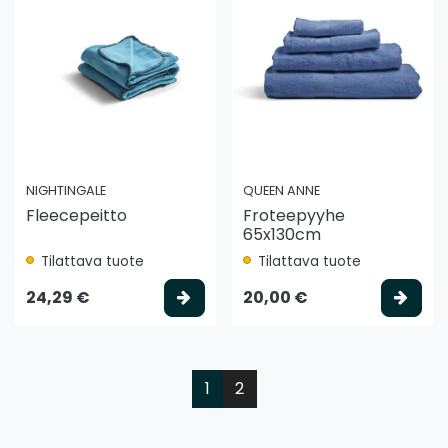
NIGHTINGALE
QUEEN ANNE
Fleecepeitto
Froteepyyhe
65x130cm
Tilattava tuote
Tilattava tuote
Valitse vaihtoehto
Vali
24,29 €
20,00 €
1
2