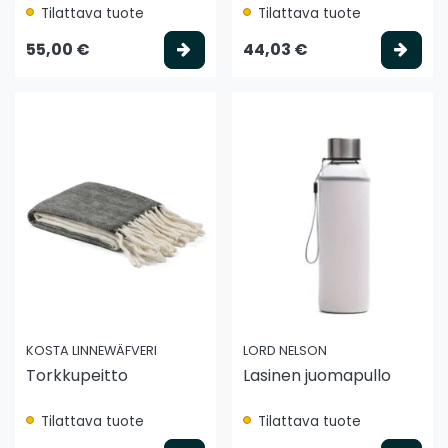
Tilattava tuote
Tilattava tuote
Valitse vaihtoehto
Vali
55,00 €
44,03 €
KOSTA LINNEWÄFVERI
LORD NELSON
Torkkupeitto
Lasinen juomapullo
Tilattava tuote
Tilattava tuote