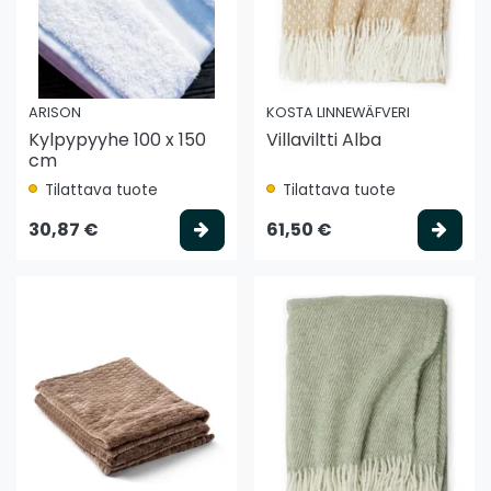
ARISON
KOSTA LINNEWÄFVERI
Kylpypyyhe 100 x 150
Villaviltti Alba
cm
Tilattava tuote
Tilattava tuote
Valitse vaihtoehto
Vali
30,87 €
61,50 €