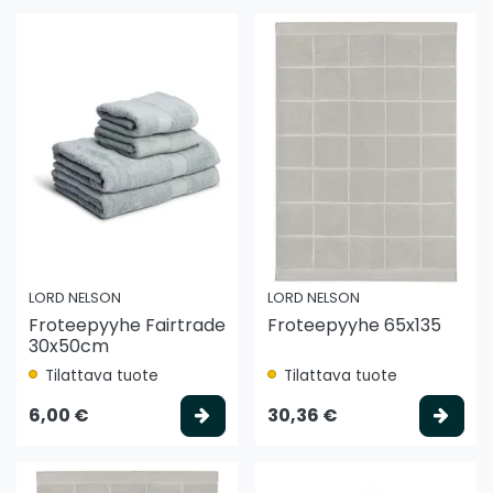
LORD NELSON
LORD NELSON
Froteepyyhe Fairtrade
Froteepyyhe 65x135
30x50cm
Tilattava tuote
Tilattava tuote
Valitse vaihtoehto
Vali
6,00 €
30,36 €