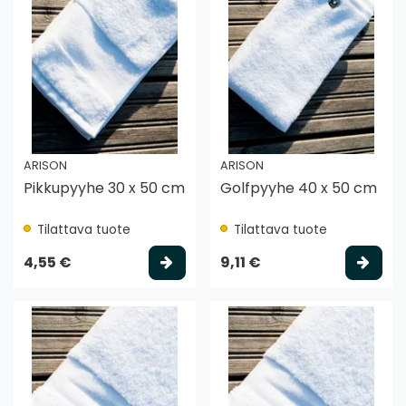
ARISON
ARISON
Pikkupyyhe 30 x 50 cm
Golfpyyhe 40 x 50 cm
Tilattava tuote
Tilattava tuote
Valitse vaihtoehto
Vali
4,55 €
9,11 €