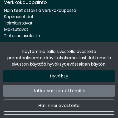
Verkkokauppainfo
Näin teet ostoksia verkkokaupassa
Sopimusehdot
Toimitustavat
Maksutavat
Tietosuojaseloste
Käytämme tällä sivustolla evästeitä
Seuraa sosiaalisessa mediassa
parantaaksemme käyttökokemustasi. Jatkamalla
Facebook
sivuston käyttöä hyväksyt evästeiden käytön.
Instagram
Hyväksy
Jatka välttämättömillä
© 2024 Joen Tukkutiimi. All rights reserved. Site by
atFlow
Oy
Hallinnoi evästeitä