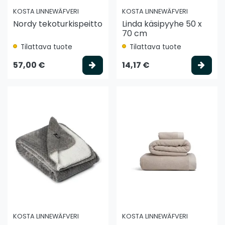
KOSTA LINNEWÄFVERI
KOSTA LINNEWÄFVERI
Nordy tekoturkispeitto
Linda käsipyyhe 50 x
70 cm
Tilattava tuote
Tilattava tuote
Valitse vaihtoehto
Vali
57,00 €
14,17 €
KOSTA LINNEWÄFVERI
KOSTA LINNEWÄFVERI