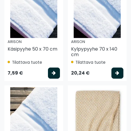
ARISON
ARISON
Käsipyyhe 50 x 70 cm
Kylpypyyhe 70 x 140
cm
Tilattava tuote
Tilattava tuote
Valitse vaihtoehto
Vali
7,59 €
20,24 €