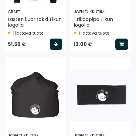
CRAFT
JOEN TUKKUTIIMI
Lasten kuoritakki Tikun
Trikoopipo Tikun
logolla
logolla
Tilattava tuote
Tilattava tuote
Valitse vaihtoehto
Lisää
51,50 €
12,00 €
JOEN TUKKUTIIMI
JOEN TUKKUTIIMI