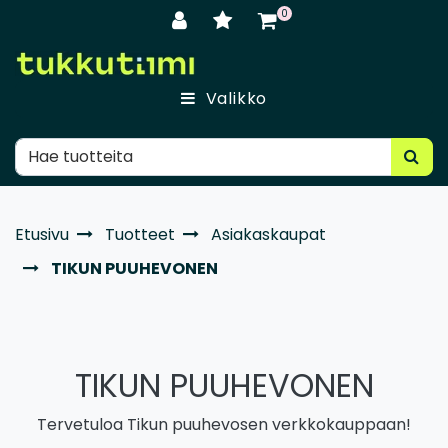
Siirry pääsisältöön
0
Valikko
Etusivu
Tuotteet
Asiakaskaupat
TIKUN PUUHEVONEN
TIKUN PUUHEVONEN
Tervetuloa Tikun puuhevosen verkkokauppaan!