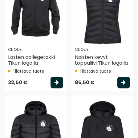
CLIQUE
CLIQUE
Lasten collegetakki
Naisten kevyt
Tikun logolla
toppaliivi Tikun logolla
Tilattava tuote
Tilattava tuote
Valitse vaihtoehto
Vali
32,50 €
85,50 €