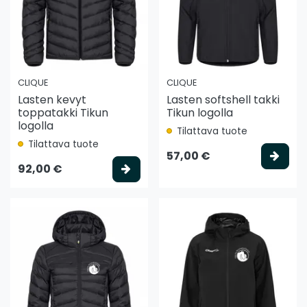
CLIQUE
CLIQUE
Lasten kevyt
Lasten softshell takki
toppatakki Tikun
Tikun logolla
logolla
Tilattava tuote
Tilattava tuote
Vali
57,00 €
Valitse vaihtoehto
92,00 €