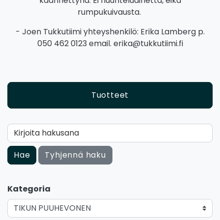
käännettynä. Ei huuhteluainetta, eikä
rumpukuivausta.
- Joen Tukkutiimi yhteyshenkilö: Erika Lamberg p.
050 462 0123 email. erika@tukkutiimi.fi
Tuotteet
Kirjoita hakusana
Hae
Tyhjennä haku
Kategoria