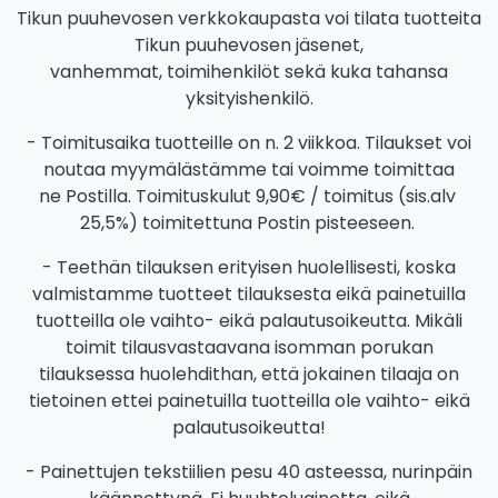
Tikun puuhevosen verkkokaupasta voi tilata tuotteita
Tikun puuhevosen jäsenet,
vanhemmat, toimihenkilöt sekä kuka tahansa
yksityishenkilö.
- Toimitusaika tuotteille on n. 2 viikkoa. Tilaukset voi
noutaa myymälästämme tai voimme toimittaa
ne Postilla. Toimituskulut 9,90€ / toimitus (sis.alv
25,5%) toimitettuna Postin pisteeseen.
- Teethän tilauksen erityisen huolellisesti, koska
valmistamme tuotteet tilauksesta eikä painetuilla
tuotteilla ole vaihto- eikä palautusoikeutta. Mikäli
toimit tilausvastaavana isomman porukan
tilauksessa huolehdithan, että jokainen tilaaja on
tietoinen ettei painetuilla tuotteilla ole vaihto- eikä
palautusoikeutta!
- Painettujen tekstiilien pesu 40 asteessa, nurinpäin