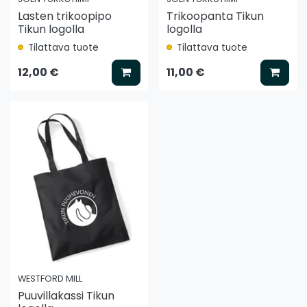
Lasten trikoopipo
Trikoopanta Tikun
Tikun logolla
logolla
Tilattava tuote
Tilattava tuote
Lisää koriin
Lisää
12,00 €
11,00 €
WESTFORD MILL
Puuvillakassi Tikun