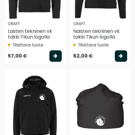
CRAFT
CRAFT
Lasten tekninen vk
Naisten tekninen vk
takki Tikun logolla
takki Tikun logolla
Tilattava tuote
Tilattava tuote
Valitse vaihtoehto
Vali
57,00 €
62,00 €