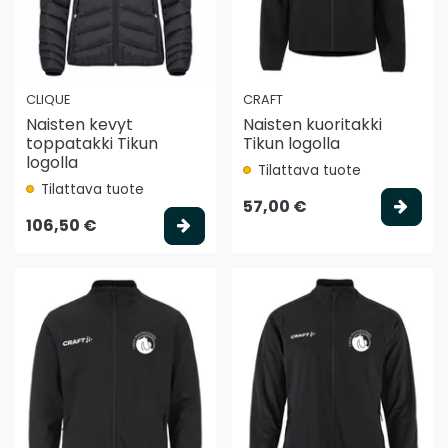
CLIQUE
CRAFT
Naisten kevyt
Naisten kuoritakki
toppatakki Tikun
Tikun logolla
logolla
Tilattava tuote
Tilattava tuote
Vali
57,00 €
Valitse vaihtoehto
106,50 €