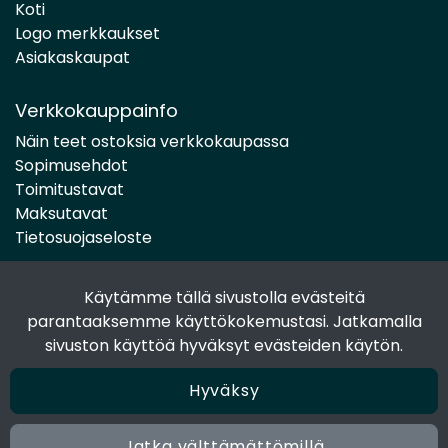
Koti
Logo merkkaukset
Asiakaskaupat
Verkkokauppainfo
Näin teet ostoksia verkkokaupassa
Sopimusehdot
Toimitustavat
Maksutavat
Tietosuojaseloste
Käytämme tällä sivustolla evästeitä
Seuraa sosiaalisessa mediassa
parantaaksemme käyttökokemustasi. Jatkamalla
Facebook
sivuston käyttöä hyväksyt evästeiden käytön.
Instagram
Hyväksy
Jatka välttämättömillä