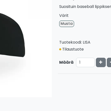
Suosituin baseball lippiks
Värit
Musta
Tuotekoodi: LISA
Tilaustuote
Kasv
Määrä