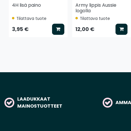
4H lisä paino
Army lippis Aussie
logolla
Tilattava tuote
Tilattava tuote
Lisää koriin
Lis
3,95 €
12,00 €
LAADUKKAAT
AMMAT
MAINOSTUOTTEET