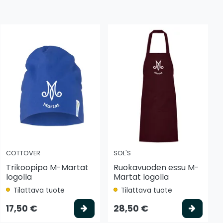
COTTOVER
SOL'S
Trikoopipo M-Martat
Ruokavuoden essu M-
logolla
Martat logolla
Tilattava tuote
Tilattava tuote
 koriin
Valitse vaihtoehto
Valits
17,50 €
28,50 €