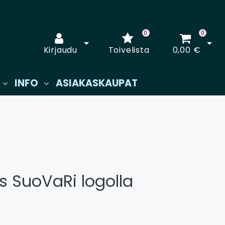
0
0
Avaa kirjautuminen
Avaa
Kirjaudu
Toivelista
0,00 €
INFO
ASIAKASKAUPAT
is SuoVaRi logolla
€