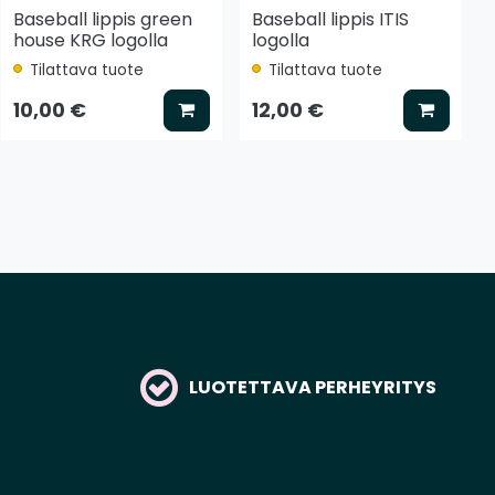
Baseball lippis green
Baseball lippis ITIS
house KRG logolla
logolla
Tilattava tuote
Tilattava tuote
tse vaihtoehto
Lisää koriin
Lisää k
10,00 €
12,00 €
LUOTETTAVA PERHEYRITYS