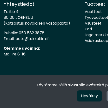
Yhteystiedot
Tuotteet
Telitie 4
Vaatteet
80100 JOENSUU
Työvaattee
(Katsastus Kovalaisen vastapäätä)
Asusteet
Koti
Puhelin:
050 582 3878
Logo merkk
Email:
pete@tukkutiimi.fi
Asiakaskau
Olemme avoinna:
Ma-Pe 8-16
Käytämme tällä sivustolla evästeitä
Hyväksy