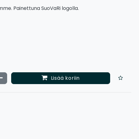
emme. Painettuna SuoVaRi logolla.
ata määrää
Vähennä määrää
Lisää koriin