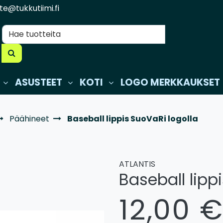
te@tukkutiimi.fi
ASUSTEET
KOTI
LOGO MERKKAUKSET
Päähineet
Baseball lippis SuoVaRi logolla
ATLANTIS
Baseball lipp
12,00 