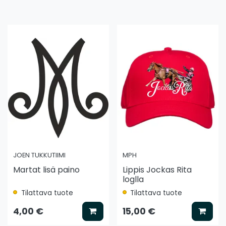
JOEN TUKKUTIIMI
MPH
Martat lisä paino
Lippis Jockas Rita
loglla
Tilattava tuote
Tilattava tuote
ää koriin
Lisää koriin
Lisää
4,00 €
15,00 €