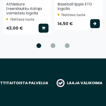
Athleisure
Baseball lippis ETD
treenilaukku Kataja
logolla
voimistelu logolla
Tilattava tuote
Tilattava tuote
ää koriin
Vali
14,50 €
Lisää koriin
43,00 €
TITAITOISTA PALVELUA
LAAJA VALIKOIMA