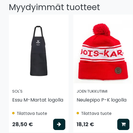
Myydyimmät tuotteet
SOL'S
JOEN TUKKUTIIMI
Essu M-Martat logolla
Neulepipo P-K logolla
Tilattava tuote
Tilattava tuote
Valitse vaihtoehto
Lis
28,50 €
18,12 €