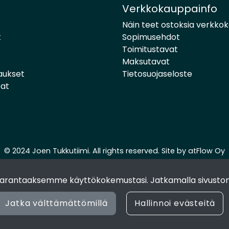
Verkkokauppainfo
Näin teet ostoksia verkko
t
Sopimusehdot
Toimitustavat
Maksutavat
aukset
Tietosuojaseloste
pat
© 2024 Joen Tukkutiimi. All rights reserved. Site by
atFlow Oy
 parantaaksemme käyttökokemustasi. Jatkamalla sivuston
Jatka välttämättömillä
Hallinnoi evästeitä