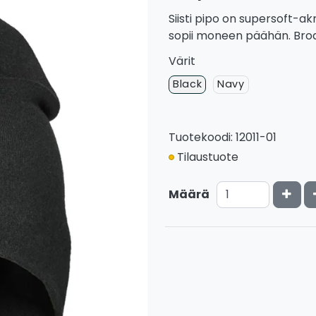
Siisti pipo on supersoft-ak
sopii moneen päähän. Brod
Värit
Black
Navy
Tuotekoodi: 12011-01
Tilaustuote
Kasv
Määrä