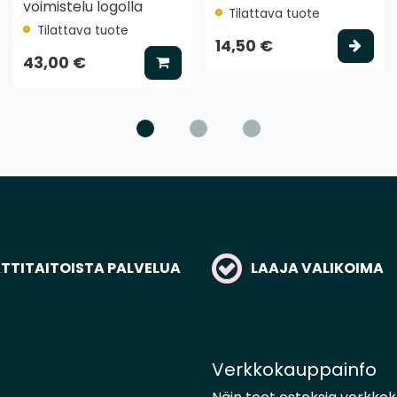
voimistelu logolla
Tilattava tuote
Tilattava tuote
ää koriin
Vali
14,50 €
Lisää koriin
43,00 €
TITAITOISTA PALVELUA
LAAJA VALIKOIMA
Verkkokauppainfo