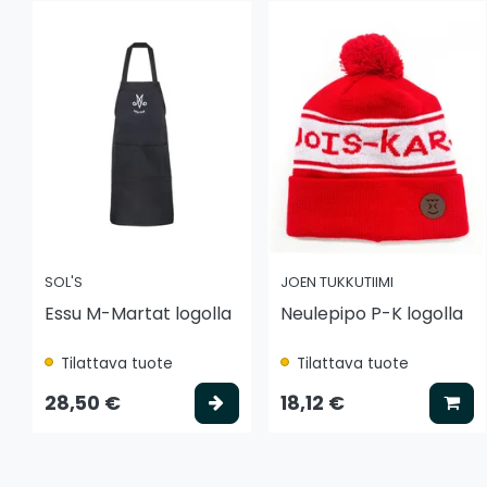
SOL'S
JOEN TUKKUTIIMI
Essu M-Martat logolla
Neulepipo P-K logolla
Tilattava tuote
Tilattava tuote
Valitse vaihtoehto
Lis
28,50 €
18,12 €