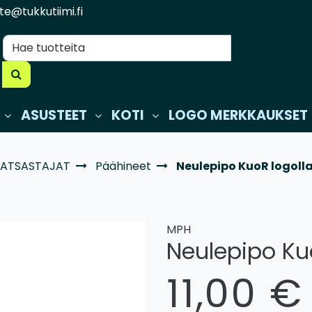
te@tukkutiimi.fi
ASUSTEET
KOTI
LOGO MERKKAUKSET
RATSASTAJAT
Päähineet
Neulepipo KuoR logoll
MPH
Neulepipo Ku
11,00 €