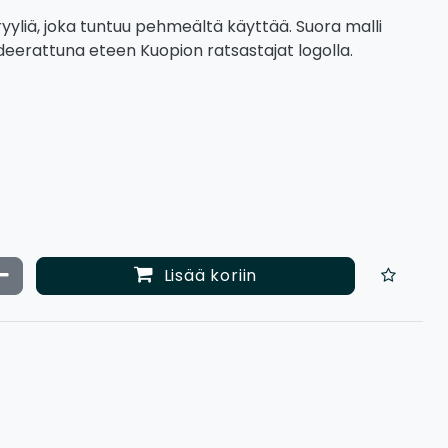
ryyliä, joka tuntuu pehmeältä käyttää. Suora malli
eerattuna eteen Kuopion ratsastajat logolla.
ata määrää
Vähennä määrää
Lisää koriin