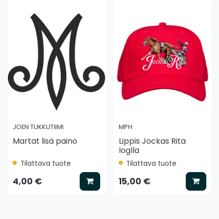
JOEN TUKKUTIIMI
MPH
Martat lisä paino
Lippis Jockas Rita
loglla
Tilattava tuote
Tilattava tuote
ää koriin
Lisää koriin
Lisää
4,00 €
15,00 €