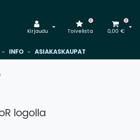
0
0
Avaa kirjautuminen
Avaa
Kirjaudu
Toivelista
0,00 €
INFO
ASIAKASKAUPAT
a
oR logolla