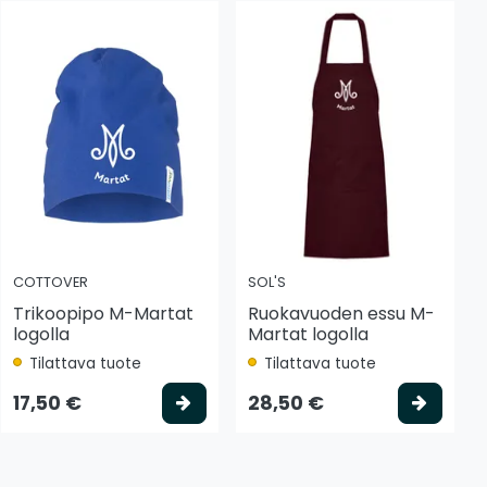
COTTOVER
SOL'S
Trikoopipo M-Martat
Ruokavuoden essu M-
logolla
Martat logolla
Tilattava tuote
Tilattava tuote
 koriin
Valitse vaihtoehto
Valits
17,50 €
28,50 €