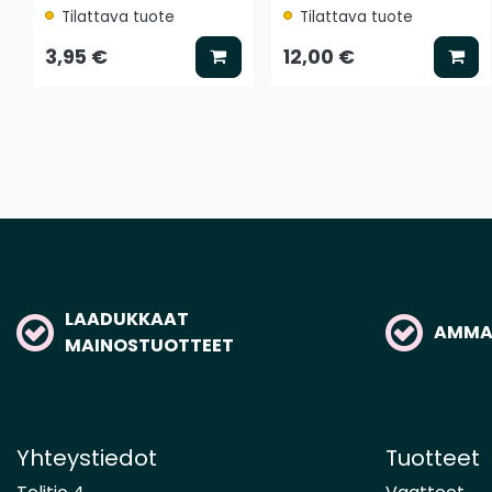
Tilattava tuote
Tilattava tuote
Lisää koriin
Lis
3,95 €
12,00 €
LAADUKKAAT
AMMAT
MAINOSTUOTTEET
Yhteystiedot
Tuotteet