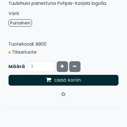
Tuubihuivi painettuna Pohjois-Karjala logolla.
Värit
Punainen
Tuotekoodi: B900
Tilaustuote
Kasvata määrää
Vähennä määrää
Määrä
Lisää koriin