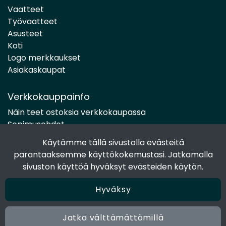
Vaatteet
Työvaatteet
Asusteet
Koti
Logo merkkaukset
Asiakaskaupat
Verkkokauppainfo
Näin teet ostoksia verkkokaupassa
Sopimusehdot
Toimitustavat
Käytämme tällä sivustolla evästeitä
Maksutavat
parantaaksemme käyttökokemustasi. Jatkamalla
Tietosuojaseloste
sivuston käyttöä hyväksyt evästeiden käytön.
Hyväksy
Seuraa sosiaalisessa mediassa
Facebook
Jatka välttämättömillä