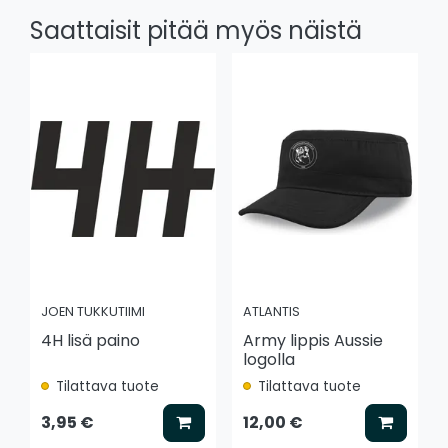
Saattaisit pitää myös näistä
JOEN TUKKUTIIMI
ATLANTIS
4H lisä paino
Army lippis Aussie
logolla
Tilattava tuote
Tilattava tuote
Lisää koriin
Lisää k
3,95 €
12,00 €