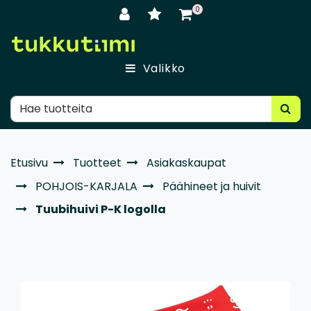
Siirry pääsisältöön
0
Valikko
Etusivu
Tuotteet
Asiakaskaupat
POHJOIS-KARJALA
Päähineet ja huivit
Tuubihuivi P-K logolla