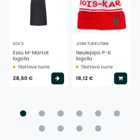
SOL'S
JOEN TUKKUTIIMI
Essu M-Martat
Neulepipo P-K
logolla
logolla
Tilattava tuote
Tilattava tuote
Valitse vaihtoehto
Lisää k
28,50 €
18,12 €