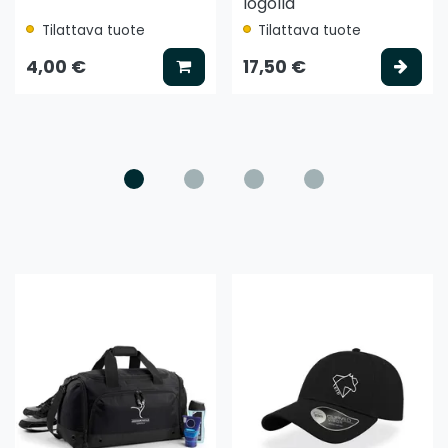
logolla
Tilattava tuote
Tilattava tuote
ää koriin
Lisää koriin
Vali
4,00 €
17,50 €