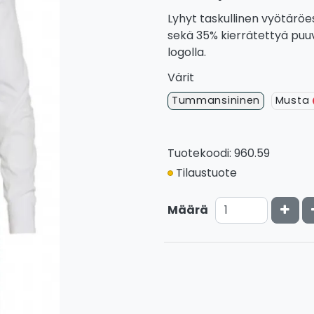
Lyhyt taskullinen vyötäröe
sekä 35% kierrätettyä puu
logolla.
Värit
Tummansininen
Musta
Tuotekoodi: 960.59
Tilaustuote
Kasv
Määrä