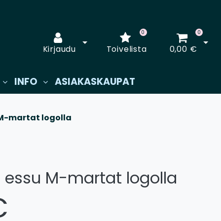
0
0
Avaa kirjautuminen
Avaa
Kirjaudu
Toivelista
0,00 €
INFO
ASIAKASKAUPAT
 M-martat logolla
ö essu M-martat logolla
€