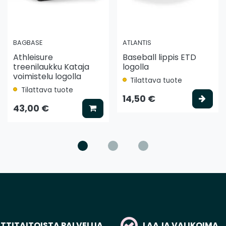
BAGBASE
ATLANTIS
Athleisure
Baseball lippis ETD
treenilaukku Kataja
logolla
voimistelu logolla
Tilattava tuote
Tilattava tuote
ää koriin
Vali
14,50 €
Lisää koriin
43,00 €
TITAITOISTA PALVELUA
LAAJA VALIKOIMA