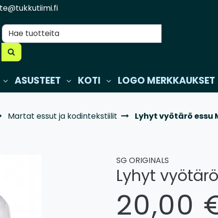
te@tukkutiimi.fi
ASUSTEET
KOTI
LOGO MERKKAUKSET
Martat essut ja kodintekstiilit
Lyhyt vyötärö essu
SG ORIGINALS
Lyhyt vyötär
20,00 