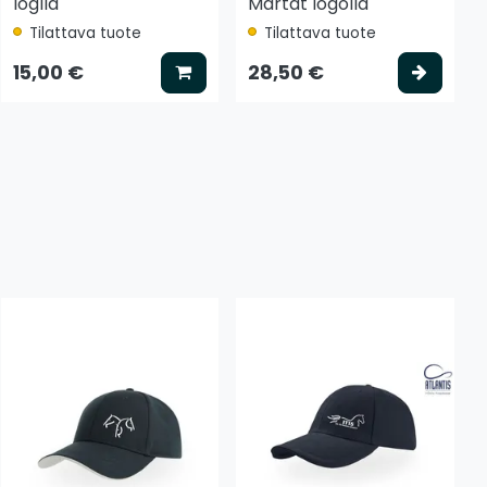
loglla
Martat logolla
Tilattava tuote
Tilattava tuote
tse vaihtoehto
Lisää koriin
Valits
15,00 €
28,50 €