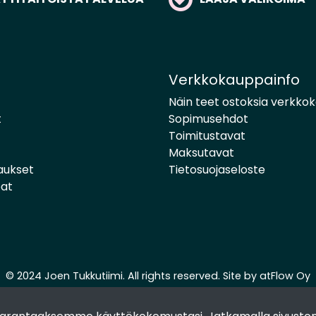
Verkkokauppainfo
Näin teet ostoksia verkko
t
Sopimusehdot
Toimitustavat
Maksutavat
aukset
Tietosuojaseloste
pat
© 2024 Joen Tukkutiimi. All rights reserved. Site by
atFlow Oy