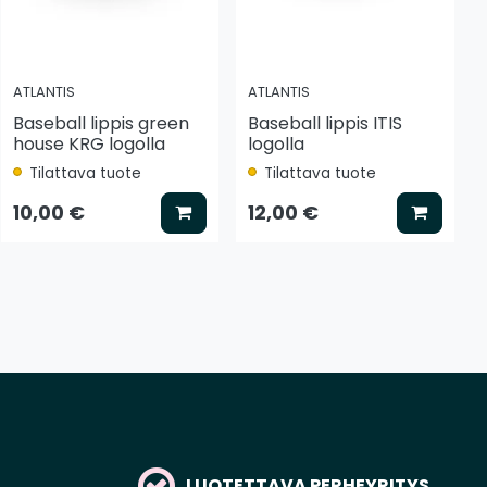
ATLANTIS
ATLANTIS
Baseball lippis green
Baseball lippis ITIS
house KRG logolla
logolla
Tilattava tuote
Tilattava tuote
tse vaihtoehto
Lisää koriin
Lisää k
10,00 €
12,00 €
LUOTETTAVA PERHEYRITYS