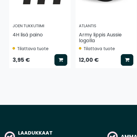
JOEN TUKKUTIIMI
ATLANTIS
4H lisä paino
Army lippis Aussie
logolla
Tilattava tuote
Tilattava tuote
Lisää koriin
Lis
3,95 €
12,00 €
LAADUKKAAT
AMMAT