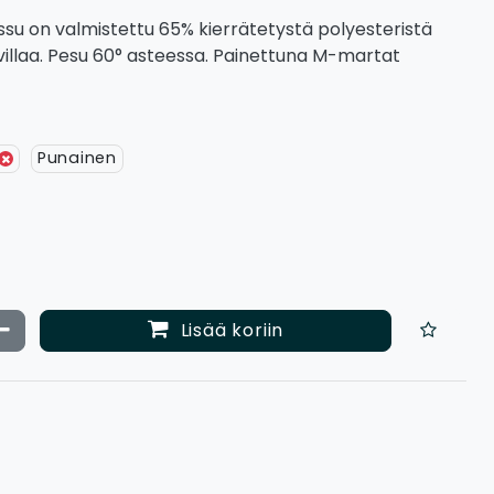
ssu on valmistettu 65% kierrätetystä polyesteristä
villaa. Pesu 60° asteessa. Painettuna M-martat
Punainen
ata määrää
Vähennä määrää
Lisää koriin