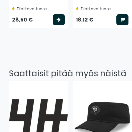
Tilattava tuote
Tilattava tuote
Valitse vaihtoehto
Lis
28,50 €
18,12 €
Saattaisit pitää myös näistä