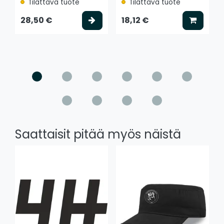
Tilattava tuote
Tilattava tuote
Valitse vaihtoehto
Lisää k
28,50 €
18,12 €
Saattaisit pitää myös näistä