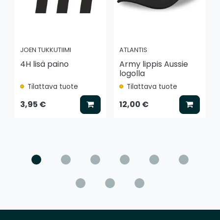
JOEN TUKKUTIIMI
ATLANTIS
4H lisä paino
Army lippis Aussie
logolla
Tilattava tuote
Tilattava tuote
Lisää koriin
Lisää k
3,95 €
12,00 €