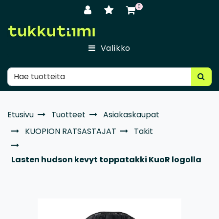
Siirry pääsisältöön
0
Valikko
Etusivu
Tuotteet
Asiakaskaupat
KUOPION RATSASTAJAT
Takit
Lasten hudson kevyt toppatakki KuoR logolla