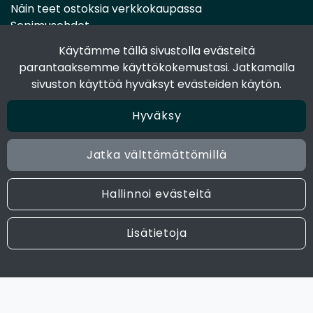
Näin teet ostoksia verkkokaupassa
Sopimusehdot
Toimitustavat
Käytämme tällä sivustolla evästeitä
Maksutavat
parantaaksemme käyttökokemustasi. Jatkamalla
Tietosuojaseloste
sivuston käyttöä hyväksyt evästeiden käytön.
Hyväksy
Seuraa sosiaalisessa mediassa
Facebook
Jatka välttämättömillä
Instagram
Hallinnoi evästeitä
© 2024 Joen Tukkutiimi. All rights reserved. Site by
atFlow
Lisätietoja
Oy