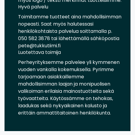
myös logo / teksti merkinnät tuotteisiimme.
Hyvä palvelu
Toimitamme tuotteet aina mahdollisimman
nopeasti. Saat myös halutessasi
henkilökohtaista palvelua soittamalla p.
050 582 3878 tai lähettämällä sähköpostia
pete@tukkutiimi.fi
Luotettava toimija
Perheyrityksemme palvelee yli kymmenen
vuoden vankalla kokemuksella. Pyrimme
tarjoamaan asiakkaillemme
mahdollisimman laajan ja monipuolisen
valikoiman erilaisia mainostuotteita sekä
työvaatteita. Käytössämme on tehokas,
laadukas sekä nykyaikainen kalusto ja
erittäin ammattitaitoinen henkilökunta.