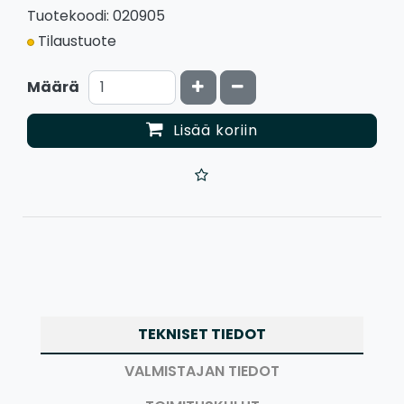
Tuotekoodi: 020905
Tilaustuote
Kasvata määrää
Vähennä määrää
Määrä
Lisää koriin
TEKNISET TIEDOT
VALMISTAJAN TIEDOT