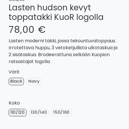
Lasten hudson kevyt
toppatakki KuoR logolla
78,00 €
Lasten moderni takki, jossa tekountuvatoppaus.
Irrotettava huppu, 3 vetoketjullista ulkotaskua ja
2 sisätaskua. Brodeerattuna selkään Kuopion
ratsastajat logolla.
Värit
Black
Navy
Koko
110/120
130/140
150/160