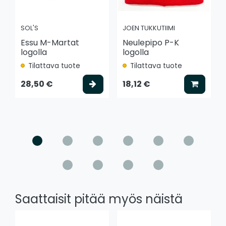
SOL'S
JOEN TUKKUTIIMI
Essu M-Martat
Neulepipo P-K
logolla
logolla
Tilattava tuote
Tilattava tuote
Valitse vaihtoehto
Lisää k
28,50 €
18,12 €
Saattaisit pitää myös näistä