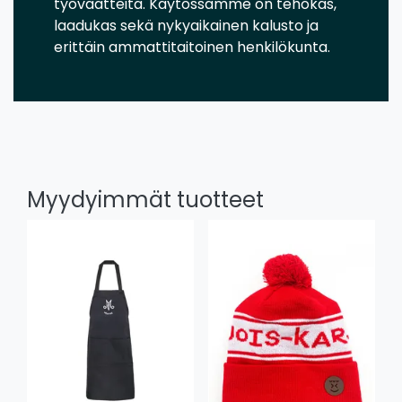
työvaatteita. Käytössämme on tehokas,
laadukas sekä nykyaikainen kalusto ja
erittäin ammattitaitoinen henkilökunta.
Myydyimmät tuotteet