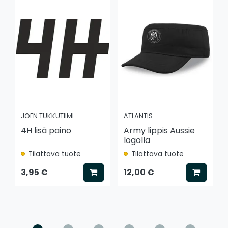
JOEN TUKKUTIIMI
ATLANTIS
4H lisä paino
Army lippis Aussie
logolla
Tilattava tuote
Tilattava tuote
Lisää koriin
Lisää k
3,95 €
12,00 €