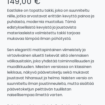
149,00 €
Eastlake on topattu takki, joka on suunniteltu
niille, jotka arvostavat erittäin kevyttä painoa ja
puhdasta, modernia muotoilua. Tämä
edistyksellisistä kevyistä ja joustavista
materiaaleista valmistettu takki tarjoaa
mukavaa lämpöä ilman pöhötystä.
Sen elegantti mattapintainen viimeistely ja
virtaviivainen siluetti tekevät siitä olennaisen
välikausitakin, joka yhdistää toiminnallisuuden ja
muodikkuuden. Miesten versiossa on klassinen
leikkaus, näkyvä päävetoketju sekä mukavat
joustavat hihansuut ja helma. Naisten versio on
suunniteltu ilman joustinneuleita, mutta sisältää
päävetoketjun peittävän tuulilistan
naisellisempaa ilmettä varten.