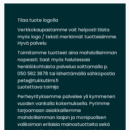
Tilaa tuote logolla
Verkkokaupastamme voit helposti tilata
myös logo / teksti merkinnät tuotteisiimme.
Hyvä palvelu
Toimitamme tuotteet aina mahdollisimman
nopeasti. Saat myös halutessasi
henkilökohtaista palvelua soittamalla p.
050 582 3878 tai lähettämällä sähköpostia
pete@tukkutiimi.fi
Luotettava toimija
Perheyrityksemme palvelee yli kymmenen
vuoden vankalla kokemuksella. Pyrimme
tarjoamaan asiakkaillemme
mahdollisimman laajan ja monipuolisen
valikoiman erilaisia mainostuotteita sekä