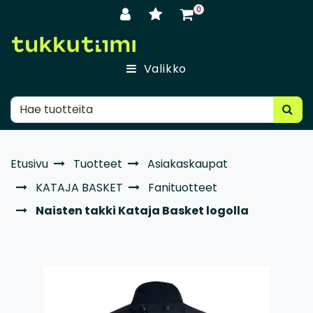
Siirry pääsisältöön
0
Valikko
Etusivu
Tuotteet
Asiakaskaupat
KATAJA BASKET
Fanituotteet
Naisten takki Kataja Basket logolla