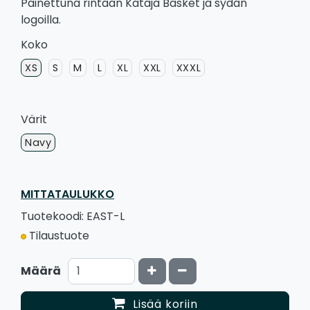
Painettuna rintaan Kataja Basket ja sydän
logoilla.
Koko
XS
S
M
L
XL
XXL
XXXL
Värit
Navy
MITTATAULUKKO
Tuotekoodi: EAST-L
Tilaustuote
Kasvata määrää
Vähennä määrää
Määrä
Lisää koriin