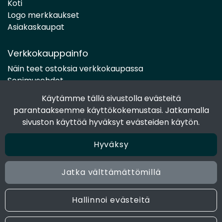
Koti
Logo merkkaukset
Asiakaskaupat
Verkkokauppainfo
Näin teet ostoksia verkkokaupassa
Sopimusehdot
Toimitustavat
Käytämme tällä sivustolla evästeitä
Maksutavat
parantaaksemme käyttökokemustasi. Jatkamalla
Tietosuojaseloste
sivuston käyttöä hyväksyt evästeiden käytön.
Hyväksy
Seuraa sosiaalisessa mediassa
Facebook
Jatka välttämättömillä
Instagram
Hallinnoi evästeitä