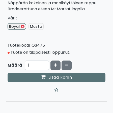
Näppärän kokoinen ja monikäyttöinen reppu.
Brodeerattuna eteen M-Martat logolla.
Värit
Royal
Musta
Tuotekoodi: QS475
Tuote on tilapäisesti loppunut.
Kasvata määrää
Vähennä määrää
Määrä
Lisää koriin