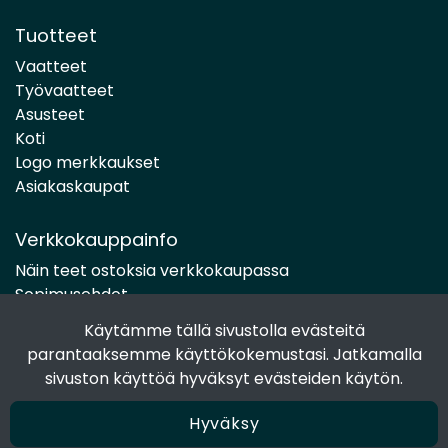
Tuotteet
Vaatteet
Työvaatteet
Asusteet
Koti
Logo merkkaukset
Asiakaskaupat
Verkkokauppainfo
Näin teet ostoksia verkkokaupassa
Sopimusehdot
Toimitustavat
Käytämme tällä sivustolla evästeitä
Maksutavat
parantaaksemme käyttökokemustasi. Jatkamalla
Tietosuojaseloste
sivuston käyttöä hyväksyt evästeiden käytön.
Hyväksy
Seuraa sosiaalisessa mediassa