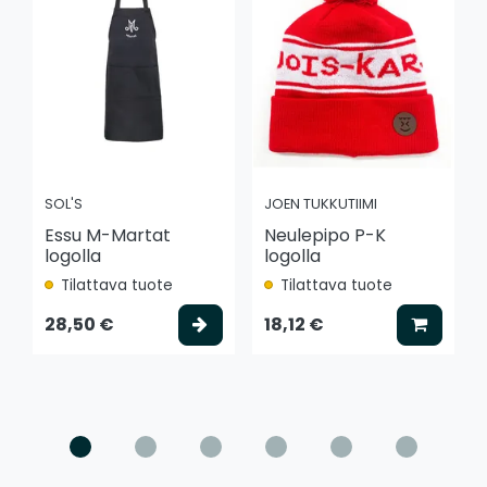
SOL'S
JOEN TUKKUTIIMI
Essu M-Martat
Neulepipo P-K
logolla
logolla
Tilattava tuote
Tilattava tuote
Valitse vaihtoehto
Lisää k
28,50 €
18,12 €