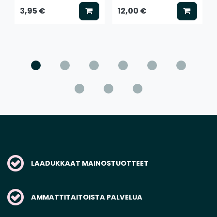
Lisää koriin
Lisää k
3,95 €
12,00 €
LAADUKKAAT MAINOSTUOTTEET
AMMATTITAITOISTA PALVELUA