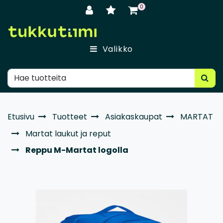
Siirry pääsisältöön
0
Valikko
Etusivu
Tuotteet
Asiakaskaupat
MARTAT
Martat laukut ja reput
Reppu M-Martat logolla