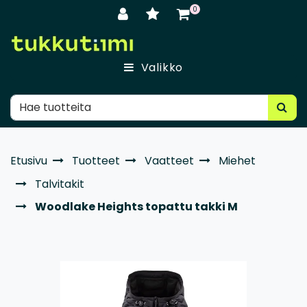
Siirry pääsisältöön
0
Valikko
Etusivu
Tuotteet
Vaatteet
Miehet
Talvitakit
Woodlake Heights topattu takki M