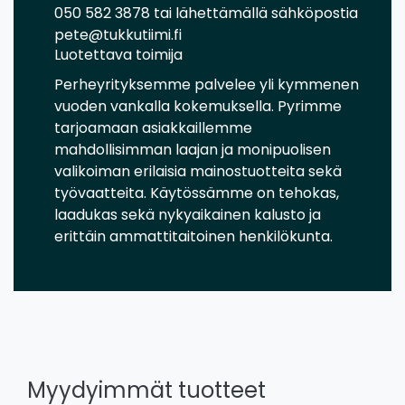
050 582 3878 tai lähettämällä sähköpostia
pete@tukkutiimi.fi
Luotettava toimija
Perheyrityksemme palvelee yli kymmenen
vuoden vankalla kokemuksella. Pyrimme
tarjoamaan asiakkaillemme
mahdollisimman laajan ja monipuolisen
valikoiman erilaisia mainostuotteita sekä
työvaatteita. Käytössämme on tehokas,
laadukas sekä nykyaikainen kalusto ja
erittäin ammattitaitoinen henkilökunta.
Myydyimmät tuotteet