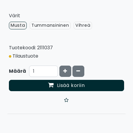
Värit
Musta
Tummansininen
Vihreä
Tuotekoodi: 2111037
Tilaustuote
Kasvata määrää
Vähennä määrää
Määrä
Lisää koriin