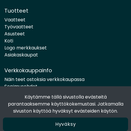
Tuotteet
Vaatteet
Työvaatteet
Asusteet
Koti
Logo merkkaukset
Asiakaskaupat
Verkkokauppainfo
Näin teet ostoksia verkkokaupassa
Sopimusehdot
Toimitustavat
Käytämme tällä sivustolla evästeitä
Maksutavat
parantaaksemme käyttökokemustasi. Jatkamalla
Tietosuojaseloste
sivuston käyttöä hyväksyt evästeiden käytön.
Hyväksy
Seuraa sosiaalisessa mediassa