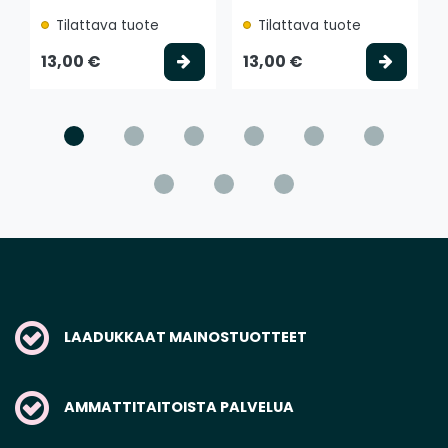
Tilattava tuote
Tilattava tuote
Valitse vaihtoehto
Valits
13,00 €
13,00 €
LAADUKKAAT MAINOSTUOTTEET
AMMATTITAITOISTA PALVELUA