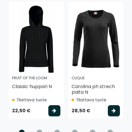
FRUIT OF THE LOOM
CLIQUE
Classic huppari N
Carolina ph strech
paita N
Tilattava tuote
Tilattava tuote
Valitse vaihtoehto
Valits
22,50 €
28,50 €