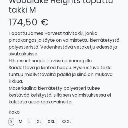
Woodlake Heights topattu
takki M
174,50 €
Topattu James Harvest talvitakki, jonka
pintakangas ja täyte on valmistettu kierrätetystä
polyesteristä. Vedenkestävä vetoketju edessä ja
sivutaskuissa.
Hihansuut säädettävissä painonapilla.
Säädettävä ja kiinteä huppu. Hyvin istuva takki
tuntuu miellyttävältä päällä ja siinä on mukava
liikkua.
Materiaalina kierrätetty polyesteri tukee
kestävää kehitystä, sillä sen valmistuksessa ei
kuluteta uusia raaka-aineita.
Koko
S
M
L
XL
XXL
XXXL