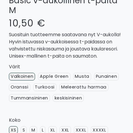
Basic v-aukollinen t-paita
M
10,50 €
Suosituin tuotteemme saatavana nyt V-aukolla!
Hyvin istuvassa v-aukkoisessa t-paidassa on
vahvistettu niskasauma ja joustava kaularesori.
Unisex-mallinen t-paita on saumaton.
Värit
Valkoinen
Apple Green
Musta
Punainen
Oranssi
Turkoosi
Meleerattu harmaa
Tummansininen
keskisininen
Koko
XS
S
M
L
XL
XXL
XXXL
XXXXL