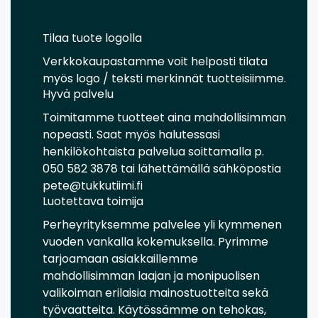
Tilaa tuote logolla
Verkkokaupastamme voit helposti tilata
myös logo / teksti merkinnät tuotteisiimme.
Hyvä palvelu
Toimitamme tuotteet aina mahdollisimman
nopeasti. Saat myös halutessasi
henkilökohtaista palvelua soittamalla p.
050 582 3878 tai lähettämällä sähköpostia
pete@tukkutiimi.fi
Luotettava toimija
Perheyrityksemme palvelee yli kymmenen
vuoden vankalla kokemuksella. Pyrimme
tarjoamaan asiakkaillemme
mahdollisimman laajan ja monipuolisen
valikoiman erilaisia mainostuotteita sekä
työvaatteita. Käytössämme on tehokas,