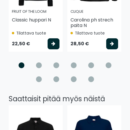
FRUIT OF THE LOOM
CLIQUE
Classic huppari N
Carolina ph strech
paita N
Tilattava tuote
Tilattava tuote
Valitse vaihtoehto
Valits
22,50 €
28,50 €
Saattaisit pitää myös näistä