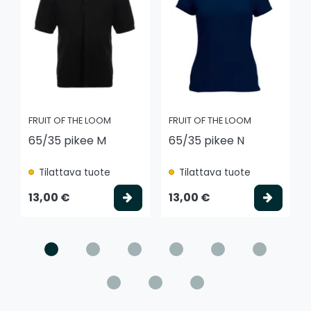
FRUIT OF THE LOOM
FRUIT OF THE LOOM
65/35 pikee M
65/35 pikee N
Tilattava tuote
Tilattava tuote
Valitse vaihtoehto
Valits
13,00 €
13,00 €