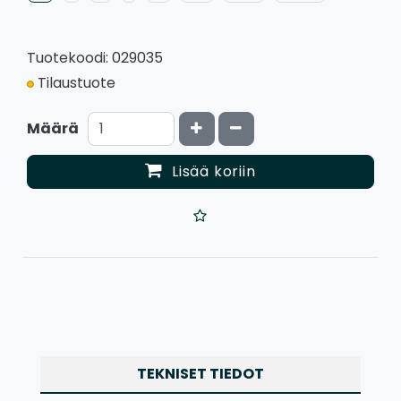
Tuotekoodi: 029035
Tilaustuote
Kasvata määrää
Vähennä määrää
Määrä
Lisää koriin
TEKNISET TIEDOT