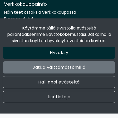
Verkkokauppainfo
Näin teet ostoksia verkkokaupassa
Sopimusehdot
Toimitustavat
Käytämme tällä sivustolla evästeitä
Maksutavat
parantaaksemme käyttökokemustasi. Jatkamalla
Tietosuojaseloste
sivuston käyttöä hyväksyt evästeiden käytön.
Hyväksy
Seuraa sosiaalisessa mediassa
Facebook
Jatka välttämättömillä
Instagram
Hallinnoi evästeitä
© 2024 Joen Tukkutiimi. All rights reserved. Site by
atFlow
Lisätietoja
Oy