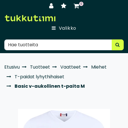
Siirry pääsisältöön
0
Valikko
Etusivu
Tuotteet
Vaatteet
Miehet
T-paidat lyhythihaiset
Basic v-aukollinen t-paita M