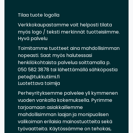
Tilaa tuote logolla
Verkkokaupastamme voit helposti tilata
myös logo / teksti merkinnät tuotteisiimme.
Hyvä palvelu
Toimitamme tuotteet aina mahdollisimman
nopeasti. Saat myös halutessasi
henkilökohtaista palvelua soittamalla p.
050 582 3878 tai lähettämällä sähköpostia
pete@tukkutiimi.fi
Luotettava toimija
Perheyrityksemme palvelee yli kymmenen
vuoden vankalla kokemuksella. Pyrimme
tarjoamaan asiakkaillemme
mahdollisimman laajan ja monipuolisen
valikoiman erilaisia mainostuotteita sekä
työvaatteita. Käytössämme on tehokas,