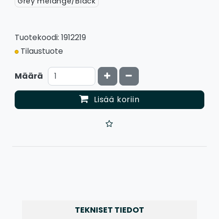
Grey melange/Black
Tuotekoodi: 1912219
Tilaustuote
Kasvata määrää
Vähennä määrää
Määrä
Lisää koriin
TEKNISET TIEDOT