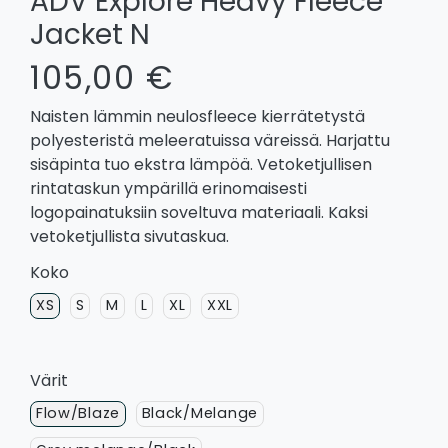
ADV Explore Heavy Fleece
Jacket N
105,00 €
Naisten lämmin neulosfleece kierrätetystä
polyesteristä meleeratuissa väreissä. Harjattu
sisäpinta tuo ekstra lämpöä. Vetoketjullisen
rintataskun ympärillä erinomaisesti
logopainatuksiin soveltuva materiaali. Kaksi
vetoketjullista sivutaskua.
Koko
XS
S
M
L
XL
XXL
Värit
Flow/Blaze
Black/Melange