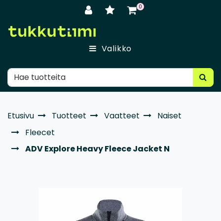
Siirry pääsisältöön
0
Valikko
Etusivu
Tuotteet
Vaatteet
Naiset
Fleecet
ADV Explore Heavy Fleece Jacket N