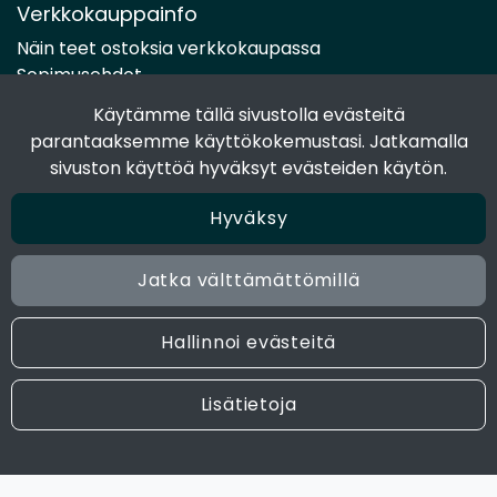
Verkkokauppainfo
Näin teet ostoksia verkkokaupassa
Sopimusehdot
Toimitustavat
Käytämme tällä sivustolla evästeitä
Maksutavat
parantaaksemme käyttökokemustasi. Jatkamalla
Tietosuojaseloste
sivuston käyttöä hyväksyt evästeiden käytön.
Hyväksy
Seuraa sosiaalisessa mediassa
Facebook
Jatka välttämättömillä
Instagram
Hallinnoi evästeitä
© 2024 Joen Tukkutiimi. All rights reserved. Site by
atFlow
Lisätietoja
Oy