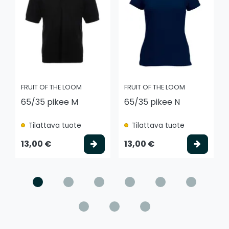
FRUIT OF THE LOOM
FRUIT OF THE LOOM
65/35 pikee M
65/35 pikee N
Tilattava tuote
Tilattava tuote
Valitse vaihtoehto
Valits
13,00 €
13,00 €