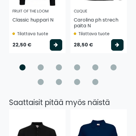
FRUIT OF THE LOOM
CLIQUE
Classic huppari N
Carolina ph strech
paita N
Tilattava tuote
Tilattava tuote
Valitse vaihtoehto
Valits
22,50 €
28,50 €
Saattaisit pitää myös näistä