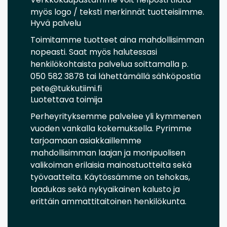
myös logo / teksti merkinnät tuotteisiimme.
Hyvä palvelu
Toimitamme tuotteet aina mahdollisimman
nopeasti. Saat myös halutessasi
henkilökohtaista palvelua soittamalla p.
050 582 3878 tai lähettämällä sähköpostia
pete@tukkutiimi.fi
Luotettava toimija
Perheyrityksemme palvelee yli kymmenen
vuoden vankalla kokemuksella. Pyrimme
tarjoamaan asiakkaillemme
mahdollisimman laajan ja monipuolisen
valikoiman erilaisia mainostuotteita sekä
työvaatteita. Käytössämme on tehokas,
laadukas sekä nykyaikainen kalusto ja
erittäin ammattitaitoinen henkilökunta.