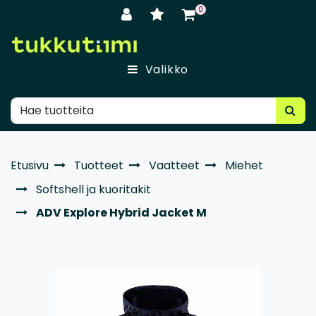
Siirry pääsisältöön
0
Valikko
Etusivu
Tuotteet
Vaatteet
Miehet
Softshell ja kuoritakit
ADV Explore Hybrid Jacket M