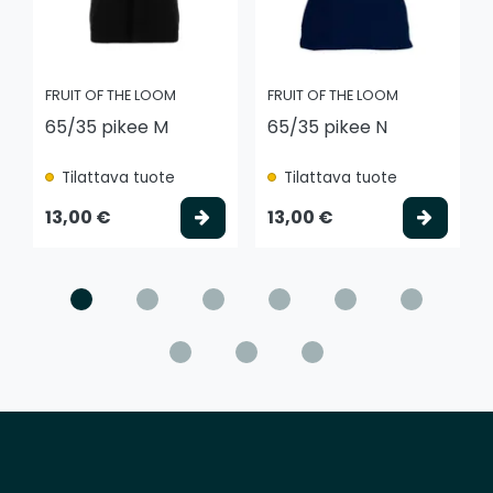
FRUIT OF THE LOOM
FRUIT OF THE LOOM
65/35 pikee M
65/35 pikee N
Tilattava tuote
Tilattava tuote
Valitse vaihtoehto
Valits
13,00 €
13,00 €