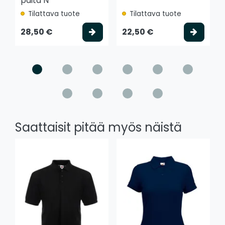
paita N
Tilattava tuote
Tilattava tuote
Valitse vaihtoehto
Valits
28,50 €
22,50 €
Saattaisit pitää myös näistä