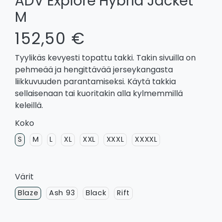
ADV Explore Hybrid Jacket
M
152,50 €
Tyylikäs kevyesti topattu takki. Takin sivuilla on
pehmeää ja hengittävää jerseykangasta
liikkuvuuden parantamiseksi. Käytä takkia
sellaisenaan tai kuoritakin alla kylmemmillä
keleillä.
Koko
S
M
L
XL
XXL
XXXL
XXXXL
Värit
Blaze
Ash 93
Black
Rift