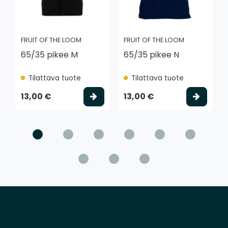
FRUIT OF THE LOOM
FRUIT OF THE LOOM
65/35 pikee M
65/35 pikee N
Tilattava tuote
Tilattava tuote
Valitse vaihtoehto
Valits
13,00 €
13,00 €