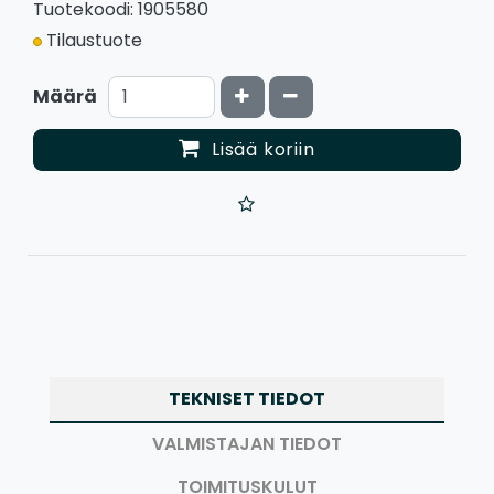
Tuotekoodi: 1905580
Tilaustuote
Kasvata määrää
Vähennä määrää
Määrä
Lisää koriin
TEKNISET TIEDOT
VALMISTAJAN TIEDOT
TOIMITUSKULUT