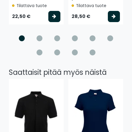
Tilattava tuote
Tilattava tuote
Valitse vaihtoehto
Valits
22,50 €
28,50 €
Saattaisit pitää myös näistä