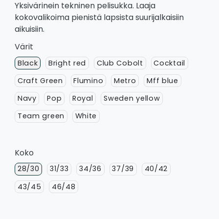
Yksivärinein tekninen pelisukka. Laaja
kokovalikoima pienistä lapsista suurijalkaisiin
aikuisiin.
Värit
Black
Bright red
Club Cobolt
Cocktail
Craft Green
Flumino
Metro
Mff blue
Navy
Pop
Royal
Sweden yellow
Team green
White
Koko
28/30
31/33
34/36
37/39
40/42
43/45
46/48