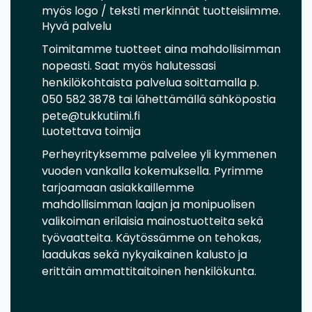
myös logo / teksti merkinnät tuotteisiimme.
Hyvä palvelu
Toimitamme tuotteet aina mahdollisimman
nopeasti. Saat myös halutessasi
henkilökohtaista palvelua soittamalla p.
050 582 3878 tai lähettämällä sähköpostia
pete@tukkutiimi.fi
Luotettava toimija
Perheyrityksemme palvelee yli kymmenen
vuoden vankalla kokemuksella. Pyrimme
tarjoamaan asiakkaillemme
mahdollisimman laajan ja monipuolisen
valikoiman erilaisia mainostuotteita sekä
työvaatteita. Käytössämme on tehokas,
laadukas sekä nykyaikainen kalusto ja
erittäin ammattitaitoinen henkilökunta.