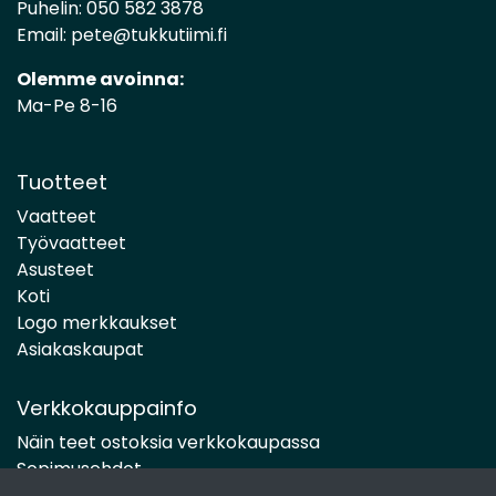
Puhelin:
050 582 3878
Email:
pete@tukkutiimi.fi
Olemme avoinna:
Ma-Pe 8-16
Tuotteet
Vaatteet
Työvaatteet
Asusteet
Koti
Logo merkkaukset
Asiakaskaupat
Verkkokauppainfo
Näin teet ostoksia verkkokaupassa
Sopimusehdot
Toimitustavat