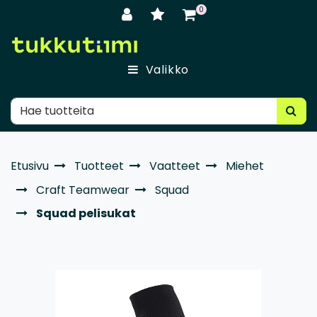
Siirry pääsisältöön
0
Valikko
Etusivu
Tuotteet
Vaatteet
Miehet
Craft Teamwear
Squad
Squad pelisukat