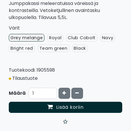
Jumppakassi meleeratuissa väreissä ja
kontrasteilla. Vetoketjullinen avaintasku
ulkopuolella. Tilavuus 5,5L.
Värit
Grey melange
Royal
Club Cobolt
Navy
Bright red
Team green
Black
Tuotekoodi: 1905598
Tilaustuote
Kasvata määrää
Vähennä määrää
Määrä
Lisää koriin