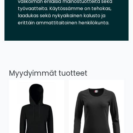
valikoiman erilaisia mainostuotteita sekä
työvaatteita. Käytössämme on tehokas,
laadukas sekä nykyaikainen kalusto ja
erittäin ammattitaitoinen henkilökunta.
Myydyimmät tuotteet