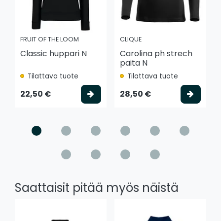
FRUIT OF THE LOOM
CLIQUE
Classic huppari N
Carolina ph strech
paita N
Tilattava tuote
Tilattava tuote
Valitse vaihtoehto
Valits
22,50 €
28,50 €
Saattaisit pitää myös näistä