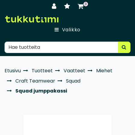
Siirry pääsisältöön
0
Valikko
Etusivu
Tuotteet
Vaatteet
Miehet
Craft Teamwear
Squad
Squad jumppakassi