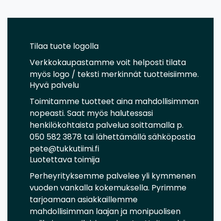
Tilaa tuote logolla
Verkkokaupastamme voit helposti tilata
myös logo / teksti merkinnät tuotteisiimme.
Hyvä palvelu
Toimitamme tuotteet aina mahdollisimman
nopeasti. Saat myös halutessasi
henkilökohtaista palvelua soittamalla p.
050 582 3878 tai lähettämällä sähköpostia
pete@tukkutiimi.fi
Luotettava toimija
Perheyrityksemme palvelee yli kymmenen
vuoden vankalla kokemuksella. Pyrimme
tarjoamaan asiakkaillemme
mahdollisimman laajan ja monipuolisen