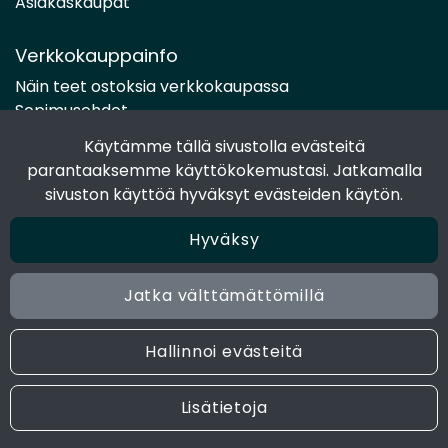
Asiakaskaupat
Verkkokauppainfo
Näin teet ostoksia verkkokaupassa
Sopimusehdot
Toimitustavat
Käytämme tällä sivustolla evästeitä
Maksutavat
parantaaksemme käyttökokemustasi. Jatkamalla
Tietosuojaseloste
sivuston käyttöä hyväksyt evästeiden käytön.
Hyväksy
Seuraa sosiaalisessa mediassa
Facebook
Jatka välttämättömillä
Instagram
Hallinnoi evästeitä
© 2024 Joen Tukkutiimi. All rights reserved. Site by
atFlow
Lisätietoja
Oy