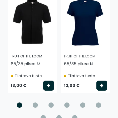
FRUIT OF THE LOOM
FRUIT OF THE LOOM
65/35 pikee M
65/35 pikee N
Tilattava tuote
Tilattava tuote
Valitse vaihtoehto
Valits
13,00 €
13,00 €