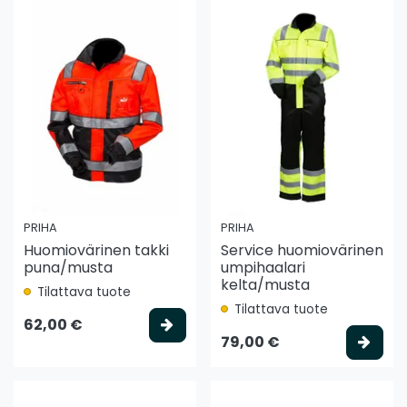
PRIHA
PRIHA
Huomiovärinen takki
Service huomiovärinen
puna/musta
umpihaalari
kelta/musta
Tilattava tuote
Tilattava tuote
Valitse vaihtoehto
62,00 €
Vali
79,00 €