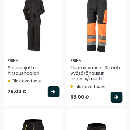
PRIHA
PRIHA
Palosuojattu
Huomioväriset Strech
hitsaushaalari
vyötäröhousut
oranssi/musta
Tilattava tuote
Tilattava tuote
Valitse vaihtoehto
76,00 €
Vali
55,00 €