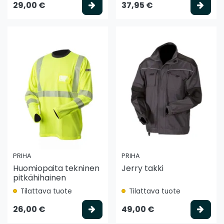
Valitse vaihtoehto
Vali
29,00 €
37,95 €
PRIHA
PRIHA
Huomiopaita tekninen
Jerry takki
pitkähihainen
Tilattava tuote
Tilattava tuote
Valitse vaihtoehto
Vali
26,00 €
49,00 €