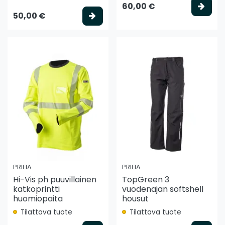
Vali
60,00 €
Valitse vaihtoehto
50,00 €
PRIHA
PRIHA
Hi-Vis ph puuvillainen
TopGreen 3
katkoprintti
vuodenajan softshell
huomiopaita
housut
Tilattava tuote
Tilattava tuote