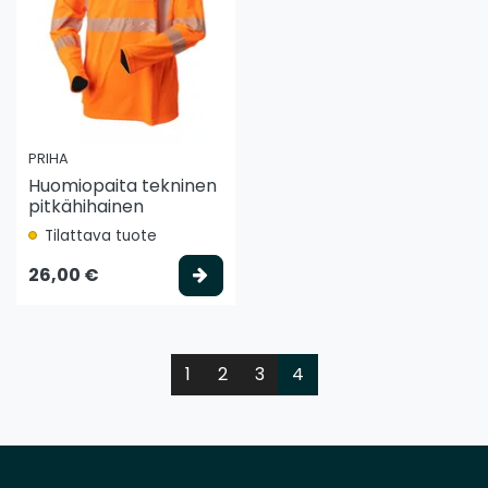
PRIHA
Huomiopaita tekninen
pitkähihainen
Tilattava tuote
Valitse vaihtoehto
26,00 €
1
2
3
4