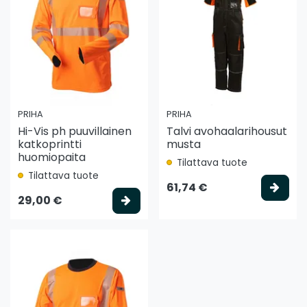
PRIHA
PRIHA
Hi-Vis ph puuvillainen
Talvi avohaalarihousut
katkoprintti
musta
huomiopaita
Tilattava tuote
Tilattava tuote
Vali
61,74 €
Valitse vaihtoehto
29,00 €