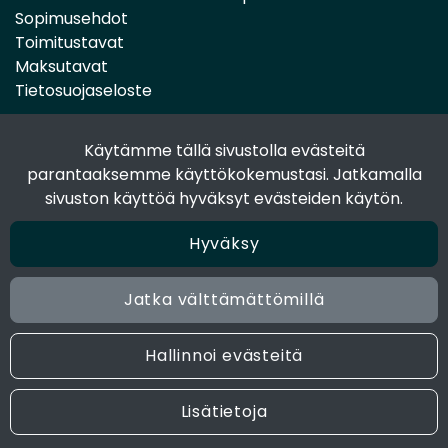
Sopimusehdot
Toimitustavat
Maksutavat
Tietosuojaseloste
Käytämme tällä sivustolla evästeitä
Seuraa sosiaalisessa mediassa
parantaaksemme käyttökokemustasi. Jatkamalla
Facebook
sivuston käyttöä hyväksyt evästeiden käytön.
Instagram
Hyväksy
Jatka välttämättömillä
© 2024 Joen Tukkutiimi. All rights reserved. Site by
atFlow
Oy
Hallinnoi evästeitä
Lisätietoja