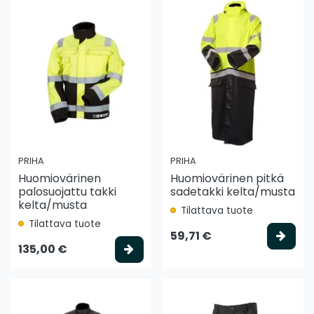
PRIHA
PRIHA
Huomiovärinen
Huomiovärinen pitkä
palosuojattu takki
sadetakki kelta/musta
kelta/musta
Tilattava tuote
Tilattava tuote
Vali
59,71 €
Valitse vaihtoehto
135,00 €