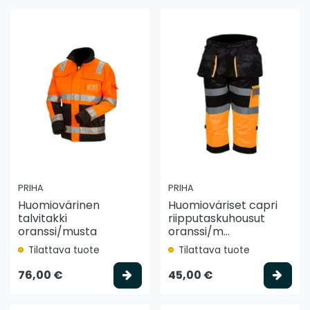
PRIHA
PRIHA
Huomiovärinen
Huomioväriset capri
talvitakki
riipputaskuhousut
oranssi/musta
oranssi/m...
Tilattava tuote
Tilattava tuote
Valitse vaihtoehto
Vali
76,00 €
45,00 €