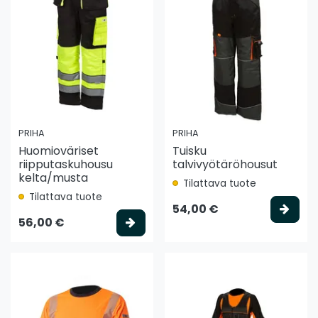
PRIHA
PRIHA
Huomioväriset
Tuisku
riipputaskuhousu
talvivyötäröhousut
kelta/musta
Tilattava tuote
Tilattava tuote
Vali
54,00 €
Valitse vaihtoehto
56,00 €