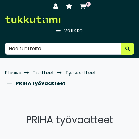
Siirry pääsisältöön
0
Valikko
Etusivu
Tuotteet
Työvaatteet
PRIHA työvaatteet
PRIHA työvaatteet