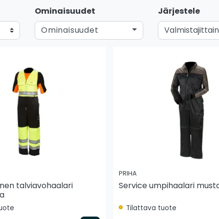
Ominaisuudet
Järjestele
Ominaisuudet
PRIHA
nen talviavohaalari
Service umpihaalari musta/
a
tuote
Tilattava tuote