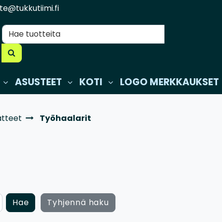
te@tukkutiimi.fi
ASUSTEET
KOTI
LOGO MERKKAUKSET
atteet
Työhaalarit
Hae
Tyhjennä haku