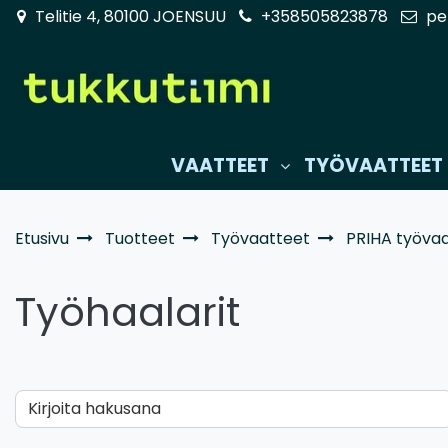
Siirry pääsisältöön
Telitie 4, 80100 JOENSUU
+358505823878
pe
VAATTEET
TYÖVAATTEET
Etusivu
Tuotteet
Työvaatteet
PRIHA työva
Työhaalarit
Kirjoita hakusana