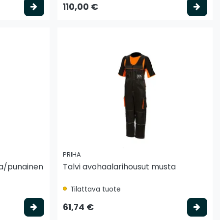
Valitse vaihtoehto
Vali
110,00 €
PRIHA
ta/punainen
Talvi avohaalarihousut musta
Tilattava tuote
Valitse vaihtoehto
Vali
61,74 €