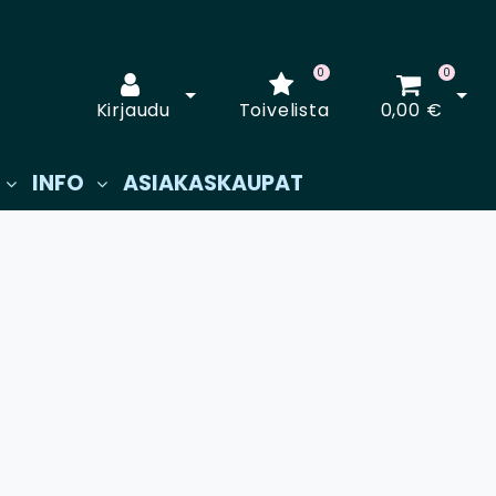
0
0
Avaa kirjautuminen
Avaa
Kirjaudu
Toivelista
0,00 €
INFO
ASIAKASKAUPAT