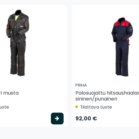
PRIHA
i musta
Palosuojattu hitsaushaalar
sininen/punainen
tuote
Tilattava tuote
to
Valitse vaihtoehto
92,00 €