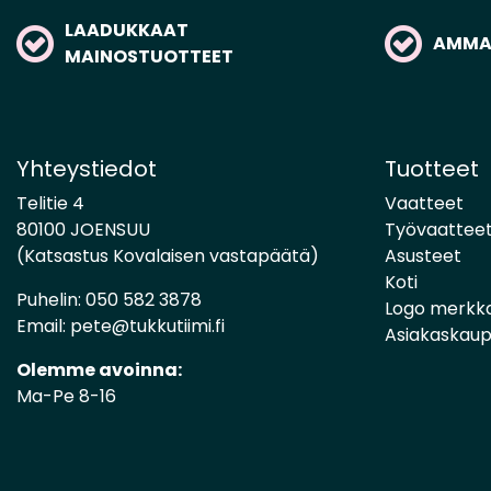
LAADUKKAAT
AMMAT
MAINOSTUOTTEET
Yhteystiedot
Tuotteet
Telitie 4
Vaatteet
80100 JOENSUU
Työvaattee
(Katsastus Kovalaisen vastapäätä)
Asusteet
Koti
Puhelin:
050 582 3878
Logo merkk
Email:
pete@tukkutiimi.fi
Asiakaskau
Olemme avoinna:
Ma-Pe 8-16