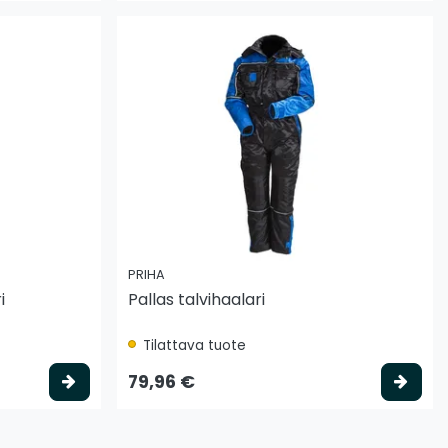
PRIHA
i
Pallas talvihaalari
Tilattava tuote
Valitse vaihtoehto
Vali
79,96 €