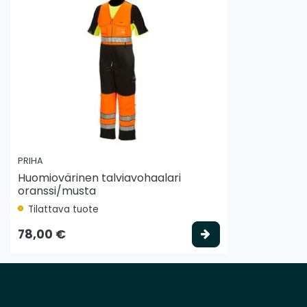
PRIHA
Huomiovärinen talviavohaalari
oranssi/musta
Tilattava tuote
Valitse vaihtoeh
78,00 €