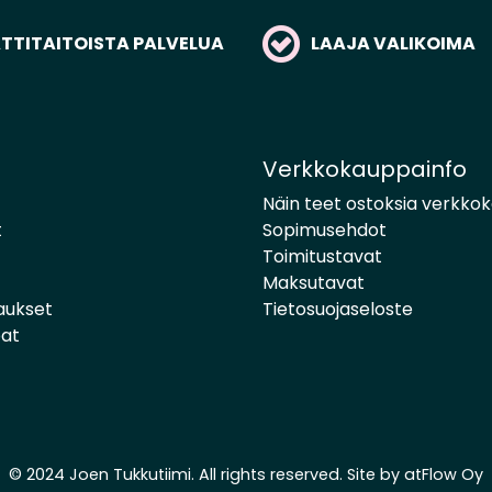
TITAITOISTA PALVELUA
LAAJA VALIKOIMA
Verkkokauppainfo
Näin teet ostoksia verkko
t
Sopimusehdot
Toimitustavat
Maksutavat
aukset
Tietosuojaseloste
pat
© 2024 Joen Tukkutiimi. All rights reserved. Site by
atFlow Oy