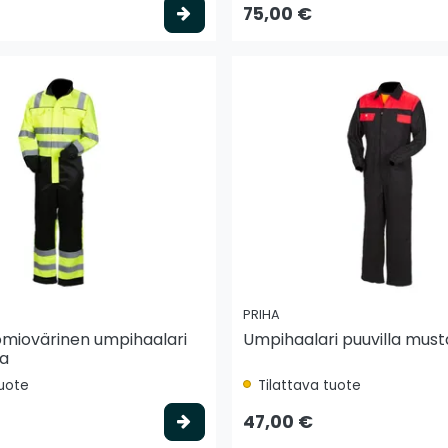
to
Valitse vaihtoehto
75,00 €
PRIHA
omiovärinen umpihaalari
Umpihaalari puuvilla mus
a
tuote
Tilattava tuote
to
Valitse vaihtoehto
47,00 €