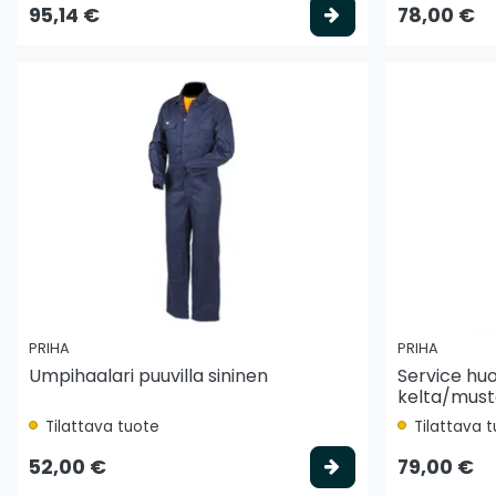
Valitse vaihtoeh
95,14 €
78,00 €
PRIHA
PRIHA
Umpihaalari puuvilla sininen
Service hu
kelta/must
Tilattava tuote
Tilattava 
Valitse vaihtoeh
52,00 €
79,00 €