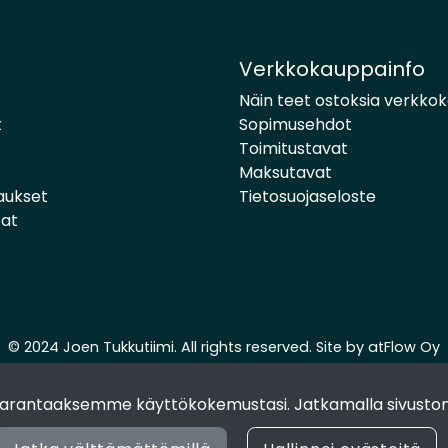
Verkkokauppainfo
Näin teet ostoksia verkko
t
Sopimusehdot
Toimitustavat
Maksutavat
aukset
Tietosuojaseloste
pat
© 2024 Joen Tukkutiimi. All rights reserved. Site by
atFlow Oy
 parantaaksemme käyttökokemustasi. Jatkamalla sivuston