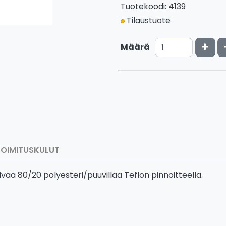
Tuotekoodi: 4139
Tilaustuote
Kasv
Määrä
TOIMITUSKULUT
lkivää 80/20 polyesteri/puuvillaa Teflon pinnoitteella.