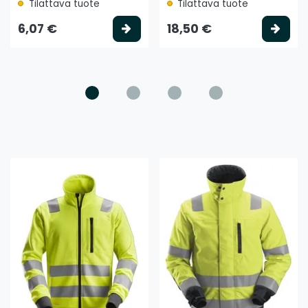
Tilattava tuote
Tilattava tuote
litse vaihtoehto
Valitse vaihtoehto
Vali
6,07 €
18,50 €