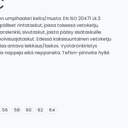
€
n umpihaalari kelta/musta. EN ISO 20471 Lk.3.
älliset rintataskut, joissa toisessa vetoketju,
alenkki, sivutaskut, joista pääsy sisätaskuille.
 polvisuojataskut. Edessä kaksisuuntainen vetoketju
tilaa antava leikkaus/laskos. Vyötärönkiristys
a nappeja eikä neppareita. Teflon-pinnoite hylkii
56
58
60
62
64