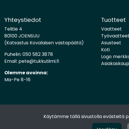
Yhteystiedot
Tuotteet
Telitie 4
Vaatteet
80100 JOENSUU
Työvaattee
(Katsastus Kovalaisen vastapäätä)
Asusteet
Koti
Puhelin:
050 582 3878
Logo merkk
Email:
pete@tukkutiimi.fi
Asiakaskau
Olemme avoinna:
Ma-Pe 8-16
Käytämme tällä sivustolla evästeitä