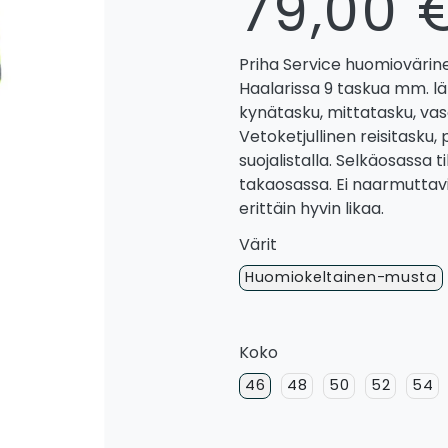
79,00 
Priha Service huomiovärine
Haalarissa 9 taskua mm. läp
kynätasku, mittatasku, vasar
Vetoketjullinen reisitasku,
suojalistalla. Selkäosassa 
takaosassa. Ei naarmuttavi
erittäin hyvin likaa.
Värit
Huomiokeltainen-musta
Koko
46
48
50
52
54