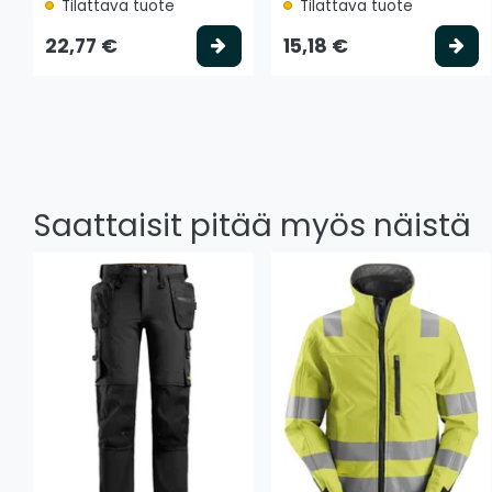
Tilattava tuote
Tilattava tuote
Valitse vaihtoehto
Va
22,77 €
15,18 €
Saattaisit pitää myös näistä