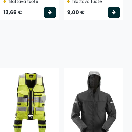
Tilattava tuote
Tilattava tuote
tse vaihtoehto
Valitse vaihtoehto
Valits
13,66 €
9,00 €