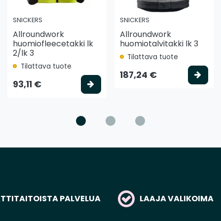
SNICKERS
SNICKERS
Allroundwork
Allroundwork
huomiofleecetakki lk
huomiotalvitakki lk 3
2/lk 3
Tilattava tuote
Tilattava tuote
litse vaihtoehto
Vali
187,24 €
Valitse vaihtoehto
93,11 €
TITAITOISTA PALVELUA
LAAJA VALIKOIMA