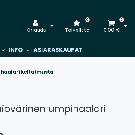
0
0
Avaa kirjautuminen
Avaa
Kirjaudu
Toivelista
0,00 €
INFO
ASIAKASKAUPAT
ihaalari kelta/musta
iovärinen umpihaalari