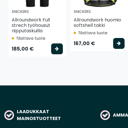
SNICKERS
SNICKERS
Allroundwork Full
Allroundwork huomio
strech työhousut
softshell takki
riipputaskuilla
Tilattava tuote
Tilattava tuote
Va
167,00 €
Valitse vaihtoehto
185,00 €
LAADUKKAAT
AMMAT
MAINOSTUOTTEET