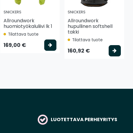
SNICKERS
SNICKERS
Allroundwork
Allroundwork
huomiotyökaluliivi lk 1
hupullinen softshell
takki
Tilattava tuote
Tilattava tuote
tse vaihtoehto
Valitse vaihtoehto
169,00 €
Valits
160,92 €
LUOTETTAVA PERHEYRITYS