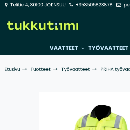
Siirry pääsisältöön
Telitie 4, 80100 JOENSUU
+358505823878
pe
VAATTEET
TYÖVAATTEET
Etusivu
Tuotteet
Työvaatteet
PRIHA työva