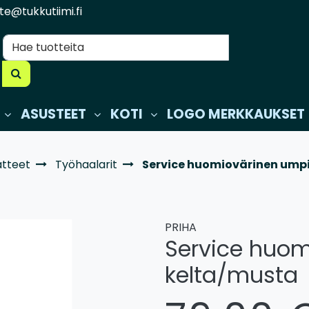
te@tukkutiimi.fi
ASUSTEET
KOTI
LOGO MERKKAUKSET
atteet
Työhaalarit
Service huomiovärinen ump
PRIHA
Service huom
kelta/musta