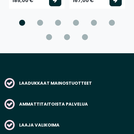
Valitse vaihtoehto
Valits
185,00 €
167,00 €
LAADUKKAAT MAINOSTUOTTEET
AMMATTITAITOISTA PALVELUA
LAAJA VALIKOIMA