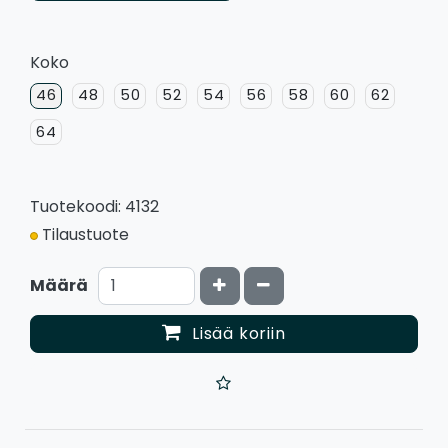
Koko
46
48
50
52
54
56
58
60
62
64
Tuotekoodi: 4132
Tilaustuote
Kasvata määrää
Vähennä määrää
Määrä
Lisää koriin