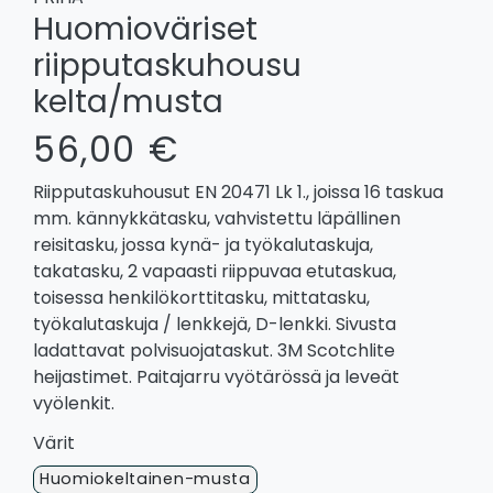
Huomioväriset
riipputaskuhousu
kelta/musta
56,00 €
Riipputaskuhousut EN 20471 Lk 1., joissa 16 taskua
mm. kännykkätasku, vahvistettu läpällinen
reisitasku, jossa kynä- ja työkalutaskuja,
takatasku, 2 vapaasti riippuvaa etutaskua,
toisessa henkilökorttitasku, mittatasku,
työkalutaskuja / lenkkejä, D-lenkki. Sivusta
ladattavat polvisuojataskut. 3M Scotchlite
heijastimet. Paitajarru vyötärössä ja leveät
vyölenkit.
Värit
Huomiokeltainen-musta