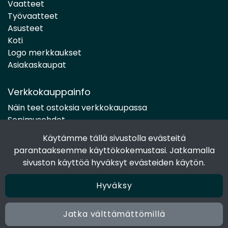
Vaatteet
Työvaatteet
Asusteet
Koti
Logo merkkaukset
Asiakaskaupat
Verkkokauppainfo
Näin teet ostoksia verkkokaupassa
Sopimusehdot
Toimitustavat
Käytämme tällä sivustolla evästeitä
Maksutavat
parantaaksemme käyttökokemustasi. Jatkamalla
Tietosuojaseloste
sivuston käyttöä hyväksyt evästeiden käytön.
Hyväksy
Seuraa sosiaalisessa mediassa
Facebook
Jatka välttämättömillä