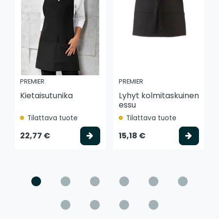
PREMIER
PREMIER
Kietaisutunika
Lyhyt kolmitaskuinen
essu
Tilattava tuote
Tilattava tuote
Valitse vaihtoehto
Valits
22,77 €
15,18 €