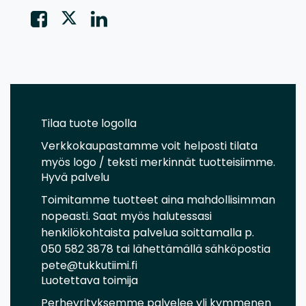
Tilaa tuote logolla
Verkkokaupastamme voit helposti tilata
myös logo / teksti merkinnät tuotteisiimme.
Hyvä palvelu
Toimitamme tuotteet aina mahdollisimman
nopeasti. Saat myös halutessasi
henkilökohtaista palvelua soittamalla p.
050 582 3878 tai lähettämällä sähköpostia
pete@tukkutiimi.fi
Luotettava toimija
Perheyrityksemme palvelee yli kymmenen