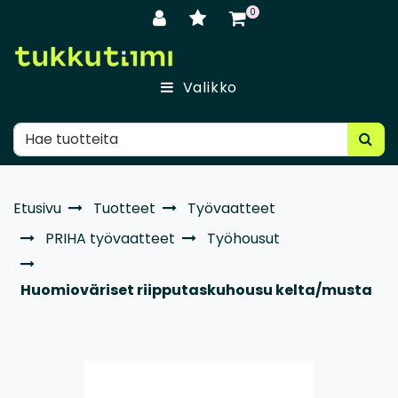
Siirry pääsisältöön
0
Valikko
Etusivu
Tuotteet
Työvaatteet
PRIHA työvaatteet
Työhousut
Huomioväriset riipputaskuhousu kelta/musta