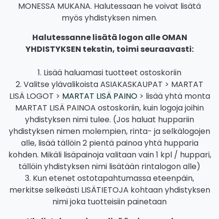
MONESSA MUKANA. Halutessaan he voivat lisätä
myös yhdistyksen nimen.
Halutessanne lisätä logon alle OMAN
YHDISTYKSEN tekstin, toimi seuraavasti:
1. Lisää haluamasi tuotteet ostoskoriin
2. Valitse ylävalikoista ASIAKASKAUPAT > MARTAT
LISÄ LOGOT >
MARTAT LISÄ PAINO
> lisää yhtä monta
MARTAT LISÄ PAINOA ostoskoriin, kuin logoja joihin
yhdistyksen nimi tulee. (Jos haluat huppariin
yhdistyksen nimen molempien, rinta- ja selkälogojen
alle, lisää tällöin 2 pientä painoa yhtä hupparia
kohden. Mikäli lisäpainoja valitaan vain 1 kpl / huppari,
tällöin yhdistyksen nimi lisätään rintalogon alle)
3. Kun etenet ostotapahtumassa eteenpäin,
merkitse selkeästi LISÄTIETOJA kohtaan yhdistyksen
nimi joka tuotteisiin painetaan