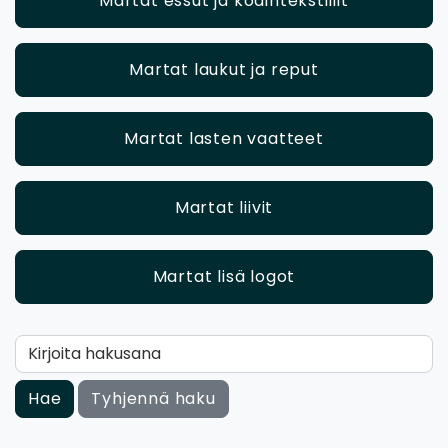
Martat essut ja kodintekstiilit
Martat laukut ja reput
Martat lasten vaatteet
Martat liivit
Martat lisä logot
Kirjoita hakusana
Hae
Tyhjennä haku