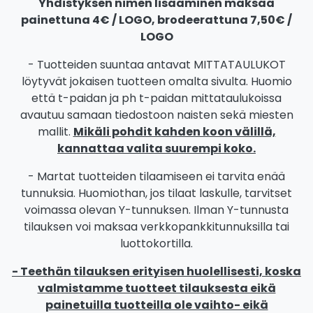
Yhdistyksen nimen lisääminen maksaa
painettuna 4€ / LOGO, brodeerattuna 7,50€ /
LOGO
- Tuotteiden suuntaa antavat MITTATAULUKOT
löytyvät jokaisen tuotteen omalta sivulta. Huomio
että t-paidan ja ph t-paidan mittataulukoissa
avautuu samaan tiedostoon naisten sekä miesten
mallit.
Mikäli pohdit kahden koon välillä,
kannattaa valita suurempi koko.
- Martat tuotteiden tilaamiseen ei tarvita enää
tunnuksia. Huomiothan, jos tilaat laskulle, tarvitset
voimassa olevan Y-tunnuksen. Ilman Y-tunnusta
tilauksen voi maksaa verkkopankkitunnuksilla tai
luottokortilla.
- Teethän tilauksen erityisen huolellisesti, koska
valmistamme tuotteet tilauksesta eikä
painetuilla tuotteilla ole vaihto- eikä