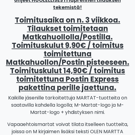
ohjeet HUOLELLISESTI läpi ennen tilauksen
tekemistä!
Toimitusaika on n. 3 viikkoa.
Tilaukset toimitetaan
Matkahuollolla/Postilla.
Toimituskulut 9,90€ / toimitus
toimitettuna
Matkahuollon/Postin pisteeseen.
Toimituskulut 14,90€ / toimitus
toimitettuna Postin Express
pakettina perille jaettuna.
Kaikille jäsenille tarkoitettuja MARTAT-tuotteita on
saatavilla kahdella logolla; M-Martat-logo ja M-
Martat-logo + yhdistyksen nimi.
Vapaaehtoismartat voivat tilata itselleen tuotteita,
joissa on M kirjaimen lisäksi teksti OLEN MARTTA