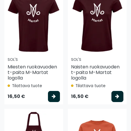
SOL'S
SOL'S
Miesten ruokavuoden
Naisten ruokavuoden
t-paita M-Martat
t-paita M-Martat
logolla
logolla
Tilattava tuote
Tilattava tuote
Valitse vaihtoehto
Vali
16,50 €
16,50 €