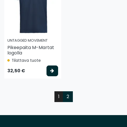
UNTAGGED MOVEMENT
Pikeepaita M-Martat
logolla
Tilattava tuote
Valitse vaihtoehto
32,50 €
1
2