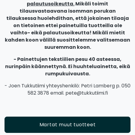
palautusoikeutta.
Mikäli toimit
tilausvastaavana isomman porukan
tilauksessa huolehdithan, että jokainen tilaaja
on tietoinen ettei painetuilla tuotteilla ole
vaihto- eikä palautusoikeutta! Mikäli mietit
kahden koon välillä suosittelemme valitsemaan
suuremman koon.
- Painettujen tekstiilien pesu 40 asteessa,
nurinpäin käännettynä. Ei huuhteluainetta, eikä
rumpukuivausta.
- Joen Tukkutiimi yhteyshenkilö: Petri Lamberg p. 050
582 3878 email. pete@tukkutiimi.fi
Martat muut tuotteet