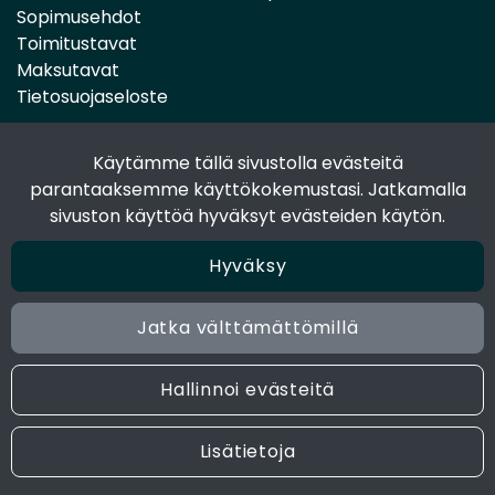
Sopimusehdot
Toimitustavat
Maksutavat
Tietosuojaseloste
Käytämme tällä sivustolla evästeitä
Seuraa sosiaalisessa mediassa
parantaaksemme käyttökokemustasi. Jatkamalla
Facebook
sivuston käyttöä hyväksyt evästeiden käytön.
Instagram
Hyväksy
Jatka välttämättömillä
© 2024 Joen Tukkutiimi. All rights reserved. Site by
atFlow
Oy
Hallinnoi evästeitä
Lisätietoja