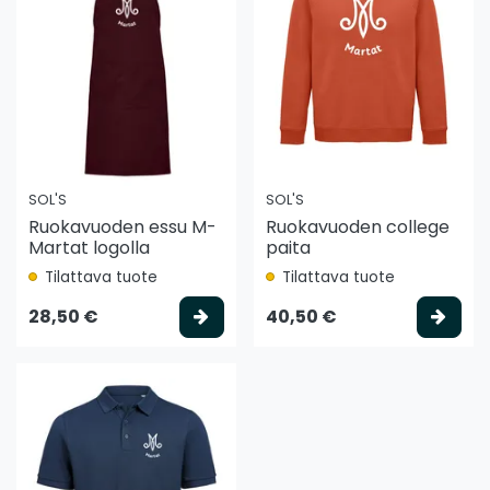
SOL'S
SOL'S
Ruokavuoden essu M-
Ruokavuoden college
Martat logolla
paita
Tilattava tuote
Tilattava tuote
Valitse vaihtoehto
Vali
28,50 €
40,50 €