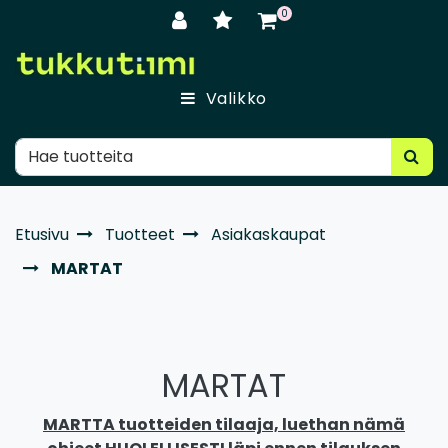
Siirry pääsisältöön
0
Valikko
Etusivu
Tuotteet
Asiakaskaupat
MARTAT
MARTAT
MARTTA tuotteiden tilaaja, luethan nämä