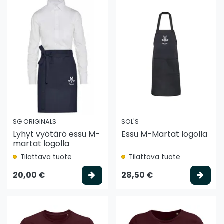
SG ORIGINALS
SOL'S
Lyhyt vyötärö essu M-
Essu M-Martat logolla
martat logolla
Tilattava tuote
Tilattava tuote
Valitse vaihtoehto
Vali
20,00 €
28,50 €