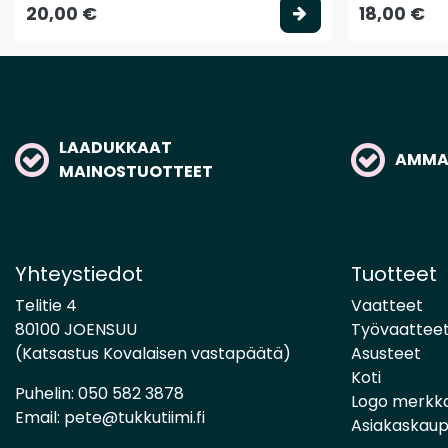
Valitse vaihtoeh
20,00 €
18,00 €
LAADUKKAAT
AMMAT
MAINOSTUOTTEET
Yhteystiedot
Tuotteet
Telitie 4
Vaatteet
80100 JOENSUU
Työvaattee
(Katsastus Kovalaisen vastapäätä)
Asusteet
Koti
Puhelin:
050 582 3878
Logo merkk
Email:
pete@tukkutiimi.fi
Asiakaskau