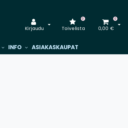
0
0
Avaa kirjautuminen
Avaa
Kirjaudu
Toivelista
0,00 €
INFO
ASIAKASKAUPAT