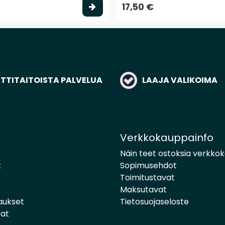
to
Valitse vaihtoehto
17,50 €
TITAITOISTA PALVELUA
LAAJA VALIKOIMA
Verkkokauppainfo
Näin teet ostoksia verkko
t
Sopimusehdot
Toimitustavat
Maksutavat
aukset
Tietosuojaseloste
pat