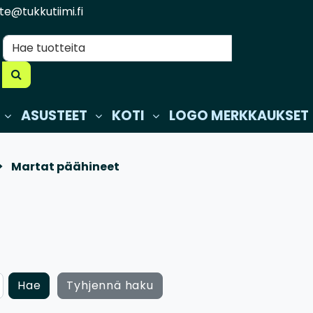
te@tukkutiimi.fi
ASUSTEET
KOTI
LOGO MERKKAUKSET
Martat päähineet
Hae
Tyhjennä haku