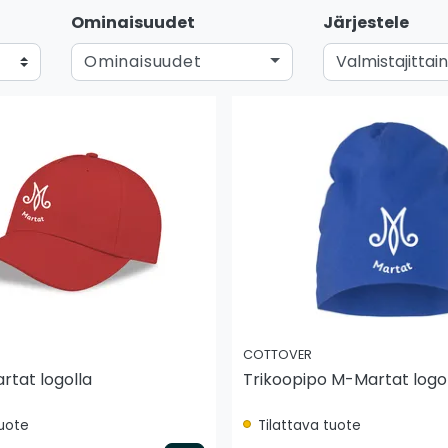
Ominaisuudet
Järjestele
Ominaisuudet
COTTOVER
rtat logolla
Trikoopipo M-Martat logo
tuote
Tilattava tuote