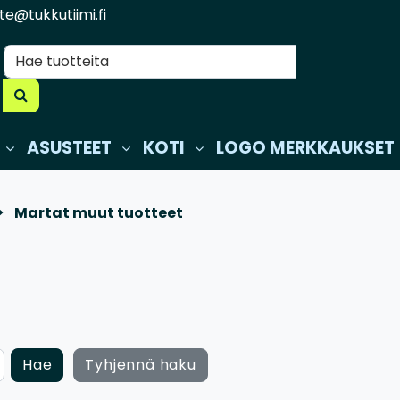
te@tukkutiimi.fi
ASUSTEET
KOTI
LOGO MERKKAUKSET
Martat muut tuotteet
Hae
Tyhjennä haku