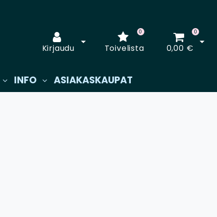
0
0
Avaa kirjautuminen
Avaa
Kirjaudu
Toivelista
0,00 €
INFO
ASIAKASKAUPAT