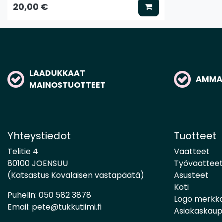
Lisää koriin
20,00 €
LAADUKKAAT
AMMAT
MAINOSTUOTTEET
Yhteystiedot
Tuotteet
Telitie 4
Vaatteet
80100 JOENSUU
Työvaattee
(Katsastus Kovalaisen vastapäätä)
Asusteet
Koti
Puhelin:
050 582 3878
Logo merkk
Email:
pete@tukkutiimi.fi
Asiakaskau