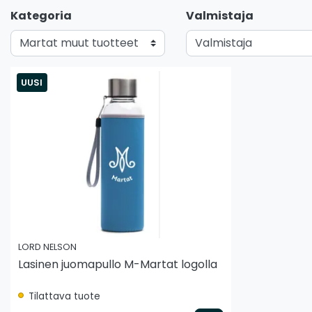
Kategoria
Valmistaja
UUSI
LORD NELSON
Lasinen juomapullo M-Martat logolla
Tilattava tuote