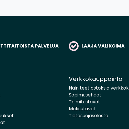
TITAITOISTA PALVELUA
LAAJA VALIKOIMA
Verkkokauppainfo
Näin teet ostoksia verkko
t
Sopimusehdot
Toimitustavat
Maksutavat
aukset
Tietosuojaseloste
pat