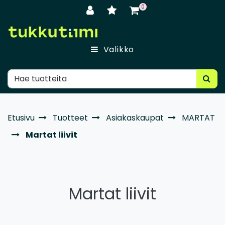
Siirry pääsisältöön
0
Valikko
Etusivu
Tuotteet
Asiakaskaupat
MARTAT
Martat liivit
Martat liivit