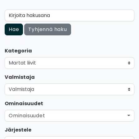
Kirjoita hakusana
Hae
Tyhjennä haku
Kategoria
Valmistaja
Ominaisuudet
Ominaisuudet
Järjestele