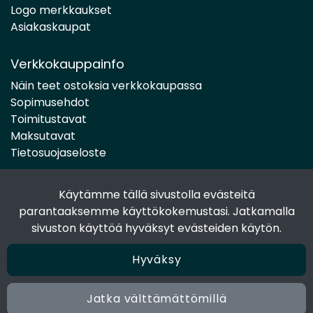
Logo merkkaukset
Asiakaskaupat
Verkkokauppainfo
Näin teet ostoksia verkkokaupassa
Sopimusehdot
Toimitustavat
Maksutavat
Tietosuojaseloste
Käytämme tällä sivustolla evästeitä
Seuraa sosiaalisessa mediassa
parantaaksemme käyttökokemustasi. Jatkamalla
Facebook
sivuston käyttöä hyväksyt evästeiden käytön.
Instagram
Hyväksy
Jatka välttämättömillä
© 2024 Joen Tukkutiimi. All rights reserved. Site by
atFlow