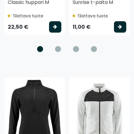
Classic huppari M
Sunrise t-paita M
Tilattava tuote
Tilattava tuote
litse vaihtoehto
Valitse vaihtoehto
Vali
22,50 €
11,00 €