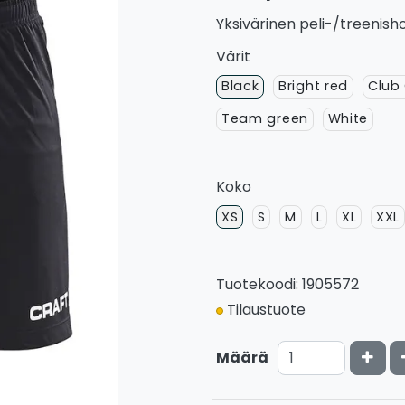
Yksivärinen peli-/treenisho
Värit
Black
Bright red
Club
Team green
White
Koko
XS
S
M
L
XL
XXL
Tuotekoodi: 1905572
Tilaustuote
Kasv
Määrä