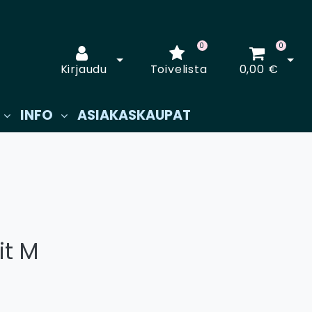
0
0
Avaa kirjautuminen
Avaa
Kirjaudu
Toivelista
0,00 €
INFO
ASIAKASKAUPAT
it M
€