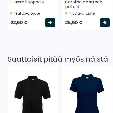
Classic huppari N
Carolina ph strech
paita N
Tilattava tuote
Tilattava tuote
Valitse vaihtoehto
Va
22,50 €
28,50 €
Saattaisit pitää myös näistä