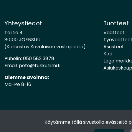
Yhteystiedot
Tuotteet
Telitie 4
Vaatteet
80100 JOENSUU
Työvaattee
(Katsastus Kovalaisen vastapäätä)
Asusteet
Koti
Puhelin:
050 582 3878
Logo merkk
Email:
pete@tukkutiimi.fi
Asiakaskau
Olemme avoinna:
Ma-Pe 8-16
Käytämme tällä sivustolla evästeitä