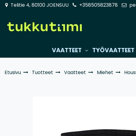
Siirry pääsisältöön
Telitie 4, 80100 JOENSUU
+358505823878
pe
VAATTEET
TYÖVAATTEET
Etusivu
Tuotteet
Vaatteet
Miehet
Housu