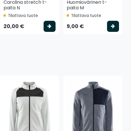
Carolina stretch t-
Huomiovärinen t-
paita N
paita M
Tilattava tuote
Tilattava tuote
tse vaihtoehto
Valitse vaihtoehto
Valits
20,00 €
9,00 €