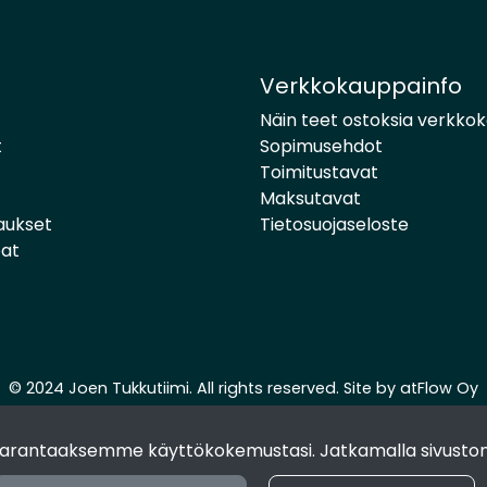
Verkkokauppainfo
Näin teet ostoksia verkko
t
Sopimusehdot
Toimitustavat
Maksutavat
aukset
Tietosuojaseloste
pat
© 2024 Joen Tukkutiimi. All rights reserved. Site by
atFlow Oy
 parantaaksemme käyttökokemustasi. Jatkamalla sivuston