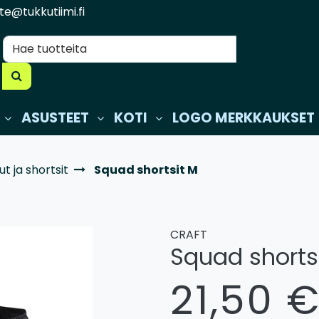
te@tukkutiimi.fi
ASUSTEET
KOTI
LOGO MERKKAUKSET
t ja shortsit
Squad shortsit M
CRAFT
Squad shorts
21,50 