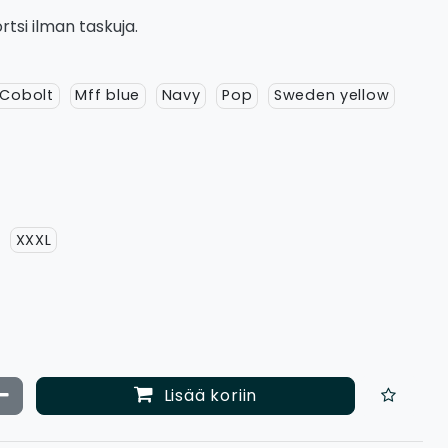
rtsi ilman taskuja.
 Cobolt
Mff blue
Navy
Pop
Sweden yellow
XXXL
ata määrää
Vähennä määrää
Lisää koriin