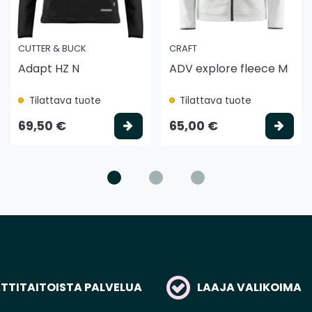
CUTTER & BUCK
CRAFT
Adapt HZ N
ADV explore fleece M
Tilattava tuote
Tilattava tuote
litse vaihtoehto
Valitse vaihtoehto
Vali
69,50 €
65,00 €
TITAITOISTA PALVELUA
LAAJA VALIKOIMA