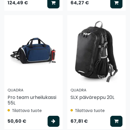
Lisää koriin
Lisää
124,49 €
64,27 €
QUADRA
QUADRA
Pro team urheilukassi
SLX päiväreppu 20L
55L
Tilattava tuote
Tilattava tuote
Valitse vaihtoehto
Lisää
50,60 €
67,81 €