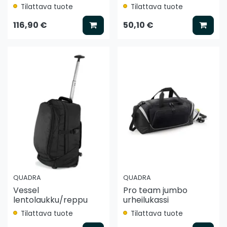
Tilattava tuote
Tilattava tuote
Lisää koriin
Lisää
116,90 €
50,10 €
QUADRA
QUADRA
Vessel
Pro team jumbo
lentolaukku/reppu
urheilukassi
Tilattava tuote
Tilattava tuote