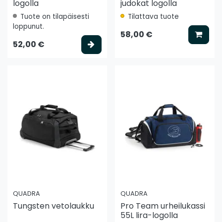
logolla
judokat logolla
Tuote on tilapäisesti
Tilattava tuote
loppunut.
Lisää
58,00 €
Valitse vaihtoehto
52,00 €
QUADRA
QUADRA
Tungsten vetolaukku
Pro Team urheilukassi
55L lira-logolla