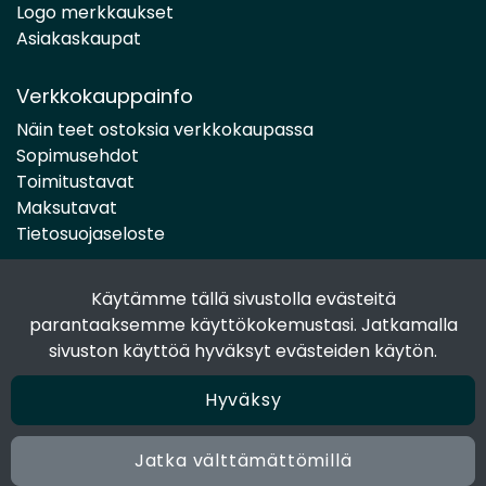
Logo merkkaukset
Asiakaskaupat
Verkkokauppainfo
Näin teet ostoksia verkkokaupassa
Sopimusehdot
Toimitustavat
Maksutavat
Tietosuojaseloste
Käytämme tällä sivustolla evästeitä
Seuraa sosiaalisessa mediassa
parantaaksemme käyttökokemustasi. Jatkamalla
Facebook
sivuston käyttöä hyväksyt evästeiden käytön.
Instagram
Hyväksy
Jatka välttämättömillä
© 2024 Joen Tukkutiimi. All rights reserved. Site by
atFlow