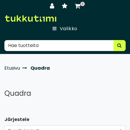
Siirry pääsisältöön
0
Valikko
Etusivu
Quadra
Quadra
Järjestele