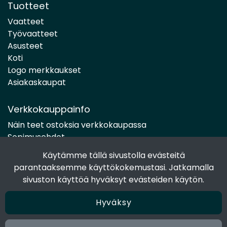
Tuotteet
Vaatteet
Työvaatteet
Asusteet
Koti
Logo merkkaukset
Asiakaskaupat
Verkkokauppainfo
Näin teet ostoksia verkkokaupassa
Sopimusehdot
Toimitustavat
Käytämme tällä sivustolla evästeitä
Maksutavat
parantaaksemme käyttökokemustasi. Jatkamalla
Tietosuojaseloste
sivuston käyttöä hyväksyt evästeiden käytön.
Hyväksy
Seuraa sosiaalisessa mediassa
Facebook