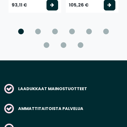
Valitse vaihtoehto
Valits
93,11 €
105,26 €
LAADUKKAAT MAINOSTUOTTEET
AMMATTITAITOISTA PALVELUA