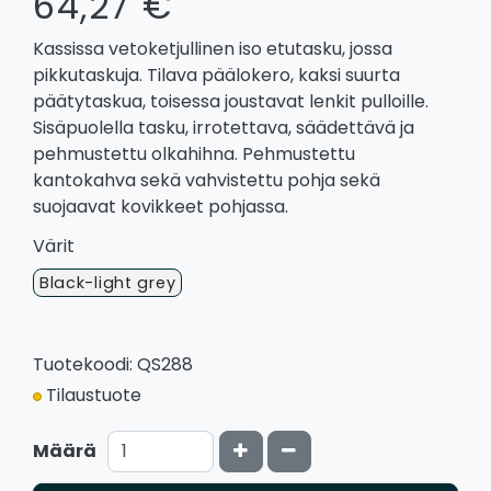
64,27 €
Kassissa vetoketjullinen iso etutasku, jossa
pikkutaskuja. Tilava päälokero, kaksi suurta
päätytaskua, toisessa joustavat lenkit pulloille.
Sisäpuolella tasku, irrotettava, säädettävä ja
pehmustettu olkahihna. Pehmustettu
kantokahva sekä vahvistettu pohja sekä
suojaavat kovikkeet pohjassa.
Värit
Black-light grey
Tuotekoodi: QS288
Tilaustuote
Kasvata määrää
Vähennä määrää
Määrä