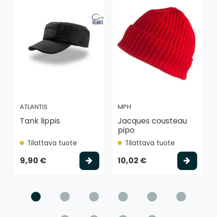
ATLANTIS
MPH
Tank lippis
Jacques cousteau
pipo
Tilattava tuote
Tilattava tuote
Valitse vaihtoehto
Valits
9,90 €
10,02 €