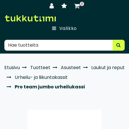
Siirry pääsisältöön
0
Valikko
Etusivu
Tuotteet
Asusteet
Laukut ja reput
Urheilu- ja liikuntakassit
Pro team jumbo urheilukassi