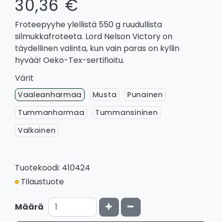
30,36 €
Froteepyyhe ylellistä 550 g ruudullista
silmukkafroteeta. Lord Nelson Victory on
täydellinen valinta, kun vain paras on kyllin
hyvää! Oeko-Tex-sertifioitu.
Värit
Vaaleanharmaa
Musta
Punainen
Tummanharmaa
Tummansininen
Valkoinen
Tuotekoodi: 410424
Tilaustuote
Kasvata määrää
Vähennä määrää
Määrä