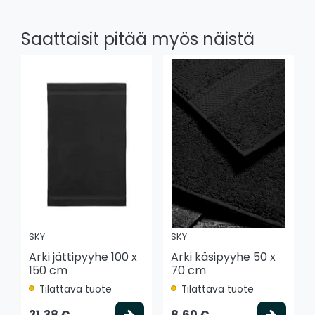
Saattaisit pitää myös näistä
SKY
SKY
Arki jättipyyhe 100 x
Arki käsipyyhe 50 x
150 cm
70 cm
Tilattava tuote
Tilattava tuote
Valitse vaihtoehto
Valits
31,38 €
8,60 €