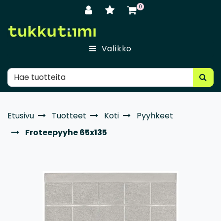
Siirry pääsisältöön
0
Valikko
Etusivu
Tuotteet
Koti
Pyyhkeet
Froteepyyhe 65x135