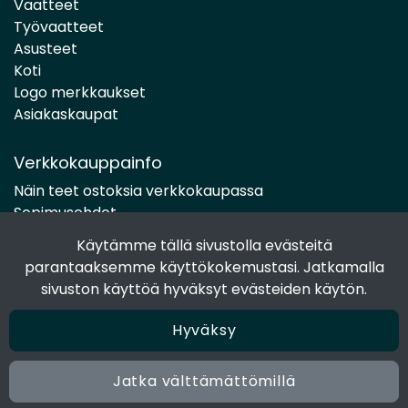
Vaatteet
Työvaatteet
Asusteet
Koti
Logo merkkaukset
Asiakaskaupat
Verkkokauppainfo
Näin teet ostoksia verkkokaupassa
Sopimusehdot
Toimitustavat
Käytämme tällä sivustolla evästeitä
Maksutavat
parantaaksemme käyttökokemustasi. Jatkamalla
Tietosuojaseloste
sivuston käyttöä hyväksyt evästeiden käytön.
Hyväksy
Seuraa sosiaalisessa mediassa
Facebook
Jatka välttämättömillä