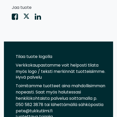
Jaa tuote
Tilaa tuote logolla
Verkkokaupastamme voit helposti tilata
myös logo / teksti merkinnät tuotteisiimme.
Hyvä palvelu
Toimitamme tuotteet aina mahdollisimman
nopeasti. Saat myös halutessasi
henkilökohtaista palvelua soittamalla p.
050 582 3878 tai lähettämällä sähköpostia
pete@tukkutiimi.fi
Luotettava toimija