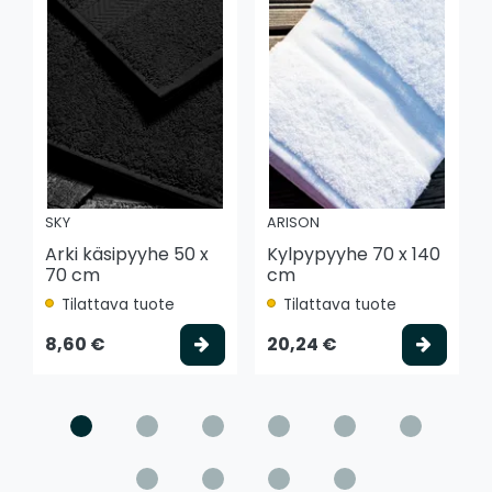
SKY
ARISON
Arki käsipyyhe 50 x
Kylpypyyhe 70 x 140
70 cm
cm
Tilattava tuote
Tilattava tuote
Valitse vaihtoehto
Valits
8,60 €
20,24 €