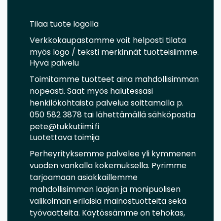
Tilaa tuote logolla
Verkkokaupastamme voit helposti tilata
myös logo / teksti merkinnät tuotteisiimme.
Hyvä palvelu
Toimitamme tuotteet aina mahdollisimman
nopeasti. Saat myös halutessasi
henkilökohtaista palvelua soittamalla p.
050 582 3878 tai lähettämällä sähköpostia
pete@tukkutiimi.fi
Luotettava toimija
Perheyrityksemme palvelee yli kymmenen
vuoden vankalla kokemuksella. Pyrimme
tarjoamaan asiakkaillemme
mahdollisimman laajan ja monipuolisen
valikoiman erilaisia mainostuotteita sekä
työvaatteita. Käytössämme on tehokas,