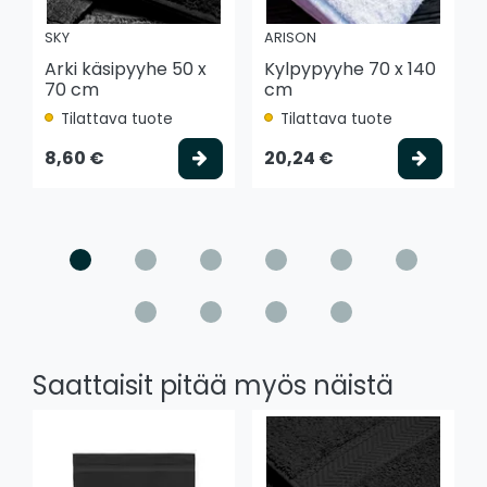
SKY
ARISON
Arki käsipyyhe 50 x
Kylpypyyhe 70 x 140
70 cm
cm
Tilattava tuote
Tilattava tuote
Valitse vaihtoehto
Valits
8,60 €
20,24 €
Saattaisit pitää myös näistä