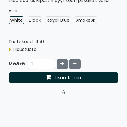
sileä boordi. Ripustin pyyhkeen pitkällä sivulla.
Värit
White
Black
Royal Blue
SmokeSK
Tuotekoodi: 1150
Tilaustuote
Kasvata määrää
Vähennä määrää
Määrä
Lisää koriin