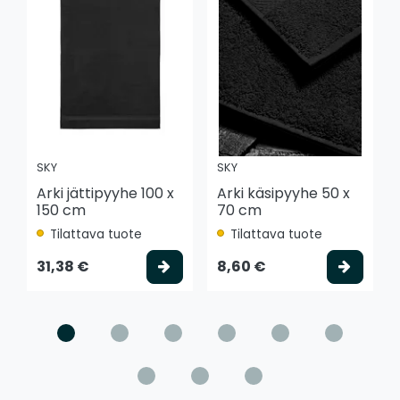
SKY
SKY
Arki jättipyyhe 100 x
Arki käsipyyhe 50 x
150 cm
70 cm
Tilattava tuote
Tilattava tuote
Valitse vaihtoehto
Valits
31,38 €
8,60 €