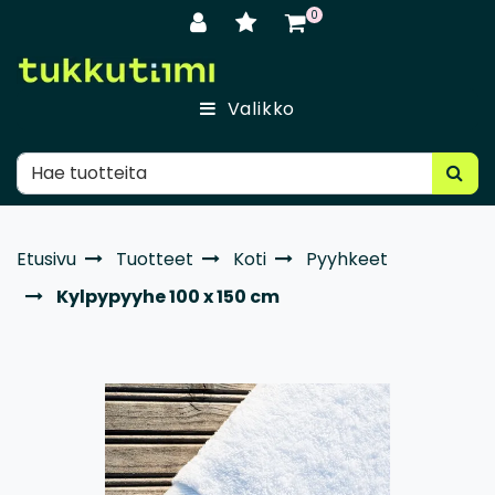
Siirry pääsisältöön
0
Valikko
Etusivu
Tuotteet
Koti
Pyyhkeet
Kylpypyyhe 100 x 150 cm