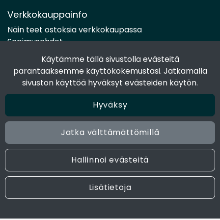
Verkkokauppainfo
Näin teet ostoksia verkkokaupassa
Sopimusehdot
Toimitustavat
Käytämme tällä sivustolla evästeitä
Maksutavat
parantaaksemme käyttökokemustasi. Jatkamalla
Tietosuojaseloste
sivuston käyttöä hyväksyt evästeiden käytön.
Hyväksy
Seuraa sosiaalisessa mediassa
Facebook
Jatka välttämättömillä
Instagram
Hallinnoi evästeitä
© 2024 Joen Tukkutiimi. All rights reserved. Site by
atFlow
Lisätietoja
Oy