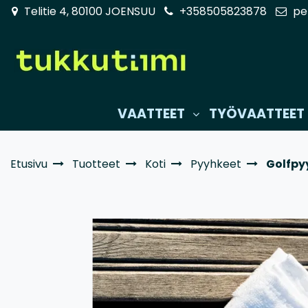
Siirry pääsisältöön
Telitie 4, 80100 JOENSUU
+358505823878
pe
VAATTEET
TYÖVAATTEET
Etusivu
Tuotteet
Koti
Pyyhkeet
Golfpy