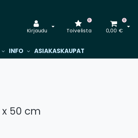
0
0
Avaa kirjautuminen
Avaa
Kirjaudu
Toivelista
0,00 €
INFO
ASIAKASKAUPAT
 x 50 cm