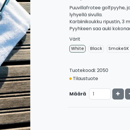
Puuvillafrotee golfpyyhe, j
lyhyellä sivulla.
Karbiinikoukku ripustin, 3 m
Pyyhkeen saa auki kokona
Värit
White
Black
SmokeSK
Tuotekoodi: 2050
Tilaustuote
Kasv
Määrä