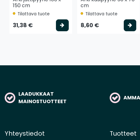
150 cm
cm
Tilattava tuote
Tilattava tuote
Valitse vaihtoehto
Va
31,38 €
8,60 €
LAADUKKAAT
AMMAT
MAINOSTUOTTEET
Yhteystiedot
Tuotteet