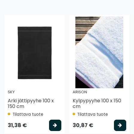
SKY
ARISON
Arki jättipyyhe 100 x
Kylpypyyhe 100 x 150
150 cm
cm
Tilattava tuote
Tilattava tuote
litse vaihtoehto
Valitse vaihtoehto
Vali
31,38 €
30,87 €