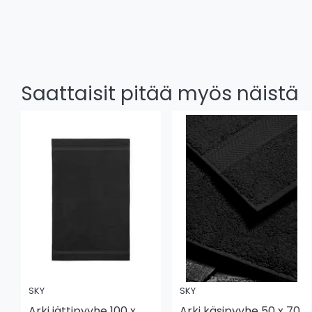
Saattaisit pitää myös näistä
SKY
SKY
Arki jättipyyhe 100 x
Arki käsipyyhe 50 x 70