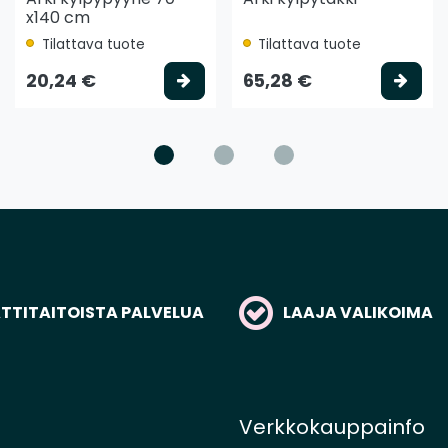
x140 cm
Tilattava tuote
Tilattava tuote
litse vaihtoehto
Valitse vaihtoehto
Vali
20,24 €
65,28 €
TITAITOISTA PALVELUA
LAAJA VALIKOIMA
Verkkokauppainfo