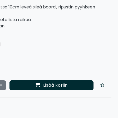
ossa 10cm leveä sileä boordi, ripustin pyyhkeen
etallista reikää.
an.
ata määrää
Vähennä määrää
Lisää koriin