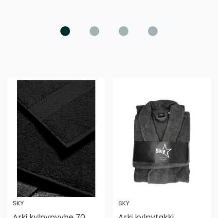
SKY
SKY
Arki kylpypyyhe 70
Arki kylpytakki