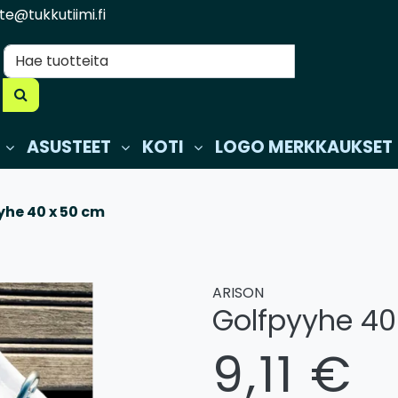
te@tukkutiimi.fi
ASUSTEET
KOTI
LOGO MERKKAUKSET
yhe 40 x 50 cm
ARISON
Golfpyyhe 40
9,11 €