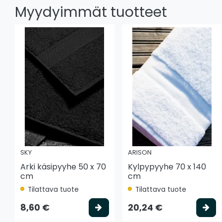
Myydyimmät tuotteet
SKY
ARISON
Arki käsipyyhe 50 x 70
Kylpypyyhe 70 x 140
cm
cm
Tilattava tuote
Tilattava tuote
Valitse vaihtoehto
Va
8,60 €
20,24 €