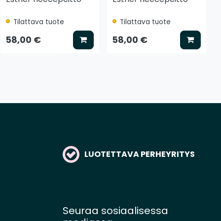
Tilattava tuote
Tilattava tuote
tse vaihtoehto
Lisää koriin
Lisää k
58,00 €
58,00 €
LUOTETTAVA PERHEYRITYS
Seuraa sosiaalisessa