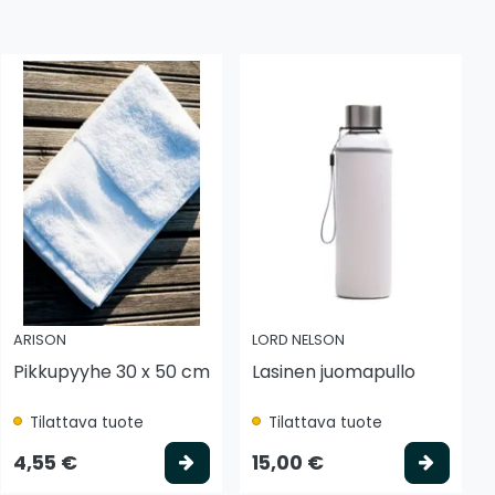
ARISON
LORD NELSON
Pikkupyyhe 30 x 50 cm
Lasinen juomapullo
Tilattava tuote
Tilattava tuote
tse vaihtoehto
Valitse vaihtoehto
Valits
4,55 €
15,00 €