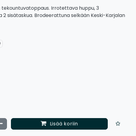
a tekountuvatoppaus. Irrotettava huppu, 3
 ja 2 sisätaskua. Brodeerattuna selkään Keski-Karjalan
0
ata määrää
Vähennä määrää
Lisää koriin