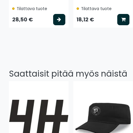
Tilattava tuote
Tilattava tuote
Valitse vaihtoehto
Lis
28,50 €
18,12 €
Saattaisit pitää myös näistä