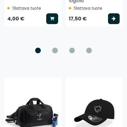
logolla
Tilattava tuote
Tilattava tuote
ää koriin
Lisää koriin
Vali
4,00 €
17,50 €