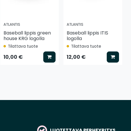
ATLANTIS
ATLANTIS
Baseball lippis green
Baseball lippis ITIS
house KRG logolla
logolla
Tilattava tuote
Tilattava tuote
tse vaihtoehto
Lisää koriin
Lisää k
10,00 €
12,00 €
LUOTETTAVA PERHEYRITYS