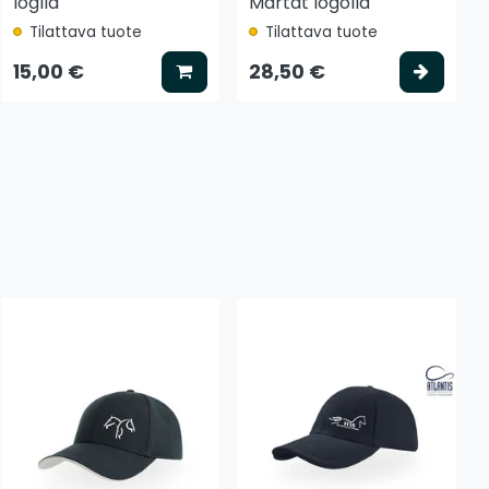
loglla
Martat logolla
Tilattava tuote
Tilattava tuote
tse vaihtoehto
Lisää koriin
Valits
15,00 €
28,50 €