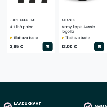
JOEN TUKKUTIIMI
ATLANTIS
4H lisä paino
Army lippis Aussie
logolla
Tilattava tuote
Tilattava tuote
Lisää koriin
Lis
3,95 €
12,00 €
LAADUKKAAT
AMMAT