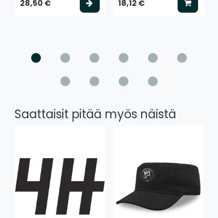
Valitse vaihtoehto
Lisää k
28,50 €
18,12 €
Saattaisit pitää myös näistä