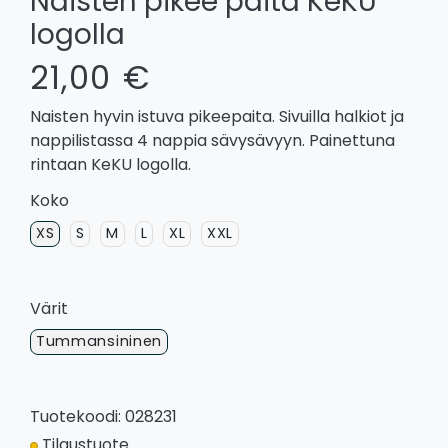
Naisten pikee paita KeKU
logolla
21,00 €
Naisten hyvin istuva pikeepaita. Sivuilla halkiot ja
nappilistassa 4 nappia sävysävyyn. Painettuna
rintaan KeKU logolla.
Koko
XS
S
M
L
XL
XXL
Värit
Tummansininen
Tuotekoodi: 028231
Tilaustuote