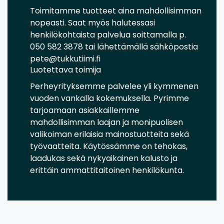
Toimitamme tuotteet aina mahdollisimman
nopeasti. Saat myös halutessasi
henkilökohtaista palvelua soittamalla p.
050 582 3878 tai lähettämällä sähköpostia
pete@tukkutiimi.fi
Luotettava toimija
Perheyrityksemme palvelee yli kymmenen
vuoden vankalla kokemuksella. Pyrimme
tarjoamaan asiakkaillemme
mahdollisimman laajan ja monipuolisen
valikoiman erilaisia mainostuotteita sekä
työvaatteita. Käytössämme on tehokas,
laadukas sekä nykyaikainen kalusto ja
erittäin ammattitaitoinen henkilökunta.