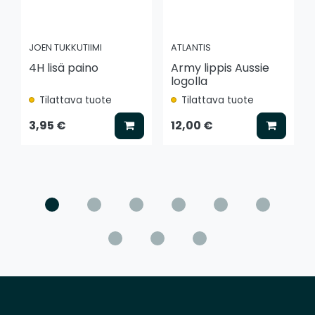
JOEN TUKKUTIIMI
ATLANTIS
4H lisä paino
Army lippis Aussie
logolla
Tilattava tuote
Tilattava tuote
Lisää koriin
Lisää k
3,95 €
12,00 €