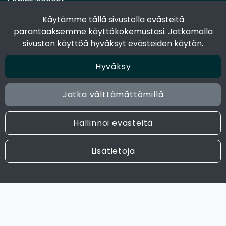
Sopimusehdot
Toimitustavat
Käytämme tällä sivustolla evästeitä
Maksutavat
parantaaksemme käyttökokemustasi. Jatkamalla
Tietosuojaseloste
sivuston käyttöä hyväksyt evästeiden käytön.
Hyväksy
Seuraa sosiaalisessa mediassa
Facebook
Jatka välttämättömillä
Instagram
Hallinnoi evästeitä
© 2024 Joen Tukkutiimi. All rights reserved. Site by
atFlow
Lisätietoja
Oy