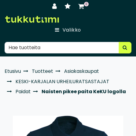
Siirry pääsisältöön
0
Valikko
Etusivu
Tuotteet
Asiakaskaupat
KESKI-KARJALAN URHEILURATSASTAJAT
Paidat
Naisten pikee paita KeKU logolla