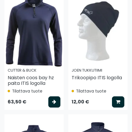
CUTTER & BUCK
JOEN TUKKUTIIMI
Naisten coos bay hz
Trikoopipo ITIS logolla
paita ITIS logolla
Tilattava tuote
Tilattava tuote
Valitse vaihtoehto
Lisää
63,50 €
12,00 €