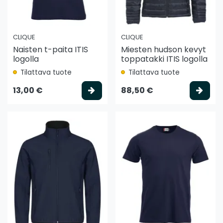
CLIQUE
CLIQUE
Naisten t-paita ITIS
Miesten hudson kevyt
logolla
toppatakki ITIS logolla
Tilattava tuote
Tilattava tuote
Valitse vaihtoehto
Vali
13,00 €
88,50 €