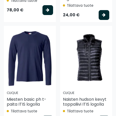
Tilattava tuote
Tilattava tuote
Valitse vaihtoehto
78,00 €
Vali
24,00 €
CLIQUE
CLIQUE
Miesten basic ph t-
Naisten hudson kevyt
paita ITIS logolla
toppaliivi ITIS logolla
Tilattava tuote
Tilattava tuote