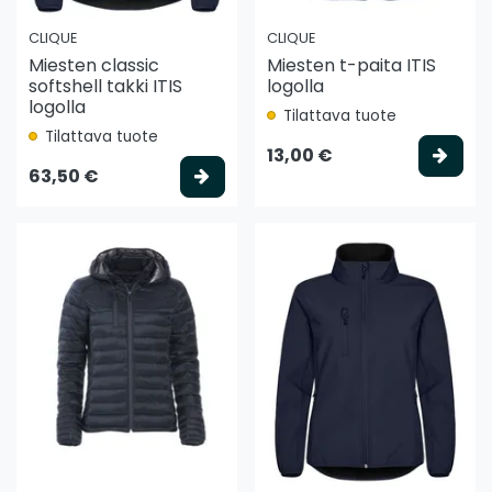
CLIQUE
CLIQUE
Miesten classic
Miesten t-paita ITIS
softshell takki ITIS
logolla
logolla
Tilattava tuote
Tilattava tuote
Vali
13,00 €
Valitse vaihtoehto
63,50 €