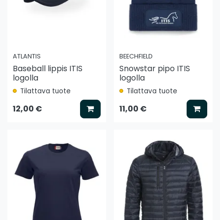
ATLANTIS
BEECHFIELD
Baseball lippis ITIS
Snowstar pipo ITIS
logolla
logolla
Tilattava tuote
Tilattava tuote
Lisää koriin
Lisää
12,00 €
11,00 €