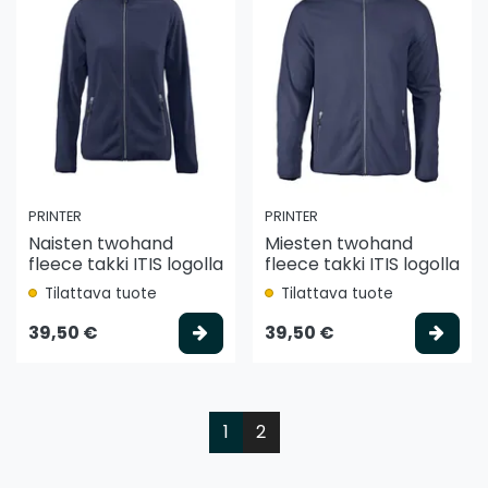
PRINTER
PRINTER
Naisten twohand
Miesten twohand
fleece takki ITIS logolla
fleece takki ITIS logolla
Tilattava tuote
Tilattava tuote
Valitse vaihtoehto
Vali
39,50 €
39,50 €
1
2