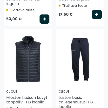
logolla
Tilattava tuote
Tilattava tuote
Vali
17,50 €
Valitse vaihtoehto
53,00 €
CLIQUE
CLIQUE
Miesten hudson kevyt
Lasten basic
toppaliivi ITIS logolla
collegehousut ITIS
logolla