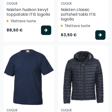
CLIQUE
CLIQUE
Naisten hudson kevyt
Naisten classic
toppatakki ITIS logolla
softshell takki ITIS
logolla
Tilattava tuote
Tilattava tuote
Valitse vaihtoehto
88,50 €
Vali
63,50 €
CLIQUE
CLIQUE