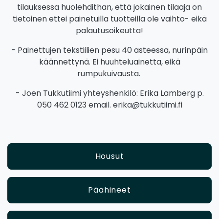
tilauksessa huolehdithan, että jokainen tilaaja on
tietoinen ettei painetuilla tuotteilla ole vaihto- eikä
palautusoikeutta!
- Painettujen tekstiilien pesu 40 asteessa, nurinpäin
käännettynä. Ei huuhteluainetta, eikä
rumpukuivausta.
- Joen Tukkutiimi yhteyshenkilö: Erika Lamberg p.
050 462 0123 email. erika@tukkutiimi.fi
Housut
Päähineet