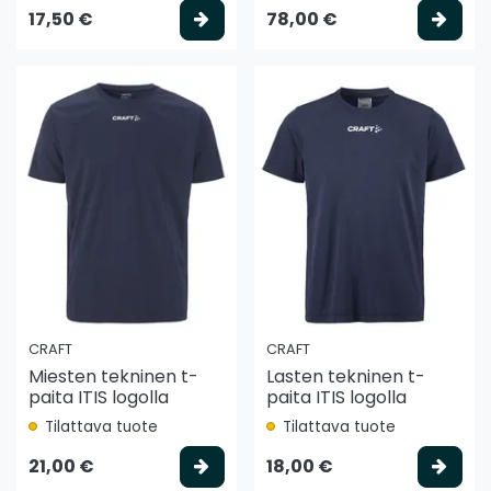
Valitse vaihtoehto
Vali
17,50 €
78,00 €
CRAFT
CRAFT
Miesten tekninen t-
Lasten tekninen t-
paita ITIS logolla
paita ITIS logolla
Tilattava tuote
Tilattava tuote
Valitse vaihtoehto
Vali
21,00 €
18,00 €