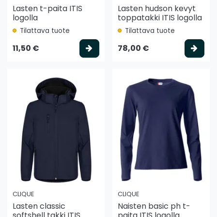
Lasten t-paita ITIS
Lasten hudson kevyt
logolla
toppatakki ITIS logolla
Tilattava tuote
Tilattava tuote
Valitse vaihtoehto
Vali
11,50 €
78,00 €
CLIQUE
CLIQUE
Lasten classic
Naisten basic ph t-
softshell takki ITIS
paita ITIS logolla