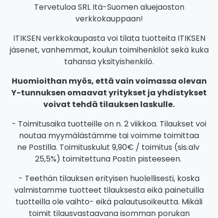
Tervetuloa SRL Itä-Suomen aluejaoston
verkkokauppaan!
ITIKSEN verkkokaupasta voi tilata tuotteita ITIKSEN
jäsenet, vanhemmat, koulun toimihenkilöt sekä kuka
tahansa yksityishenkilö.
Huomioithan myös, että vain voimassa olevan
Y-tunnuksen omaavat yritykset ja yhdistykset
voivat tehdä tilauksen laskulle.
- Toimitusaika tuotteille on n. 2 viikkoa. Tilaukset voi
noutaa myymälästämme tai voimme toimittaa
ne Postilla. Toimituskulut 9,90€ / toimitus (sis.alv
25,5%) toimitettuna Postin pisteeseen.
- Teethän tilauksen erityisen huolellisesti, koska
valmistamme tuotteet tilauksesta eikä painetuilla
tuotteilla ole vaihto- eikä palautusoikeutta. Mikäli
toimit tilausvastaavana isomman porukan