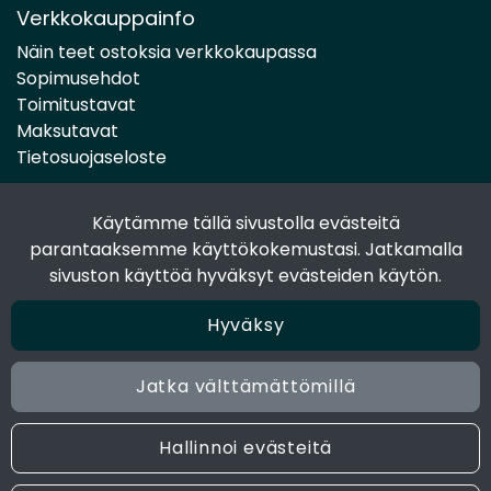
Verkkokauppainfo
Näin teet ostoksia verkkokaupassa
Sopimusehdot
Toimitustavat
Maksutavat
Tietosuojaseloste
Käytämme tällä sivustolla evästeitä
Seuraa sosiaalisessa mediassa
parantaaksemme käyttökokemustasi. Jatkamalla
Facebook
sivuston käyttöä hyväksyt evästeiden käytön.
Instagram
Hyväksy
Jatka välttämättömillä
© 2024 Joen Tukkutiimi. All rights reserved. Site by
atFlow
Oy
Hallinnoi evästeitä