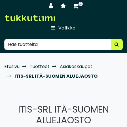
Siirry pääsisältöön
0
Valikko
Etusivu
Tuotteet
Asiakaskaupat
ITIS-SRL ITÄ-SUOMEN ALUEJAOSTO
ITIS-SRL ITÄ-SUOMEN
ALUEJAOSTO