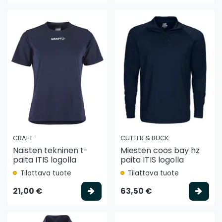
CRAFT
CUTTER & BUCK
Naisten tekninen t-
Miesten coos bay hz
paita ITIS logolla
paita ITIS logolla
Tilattava tuote
Tilattava tuote
Valitse vaihtoehto
Vali
21,00 €
63,50 €