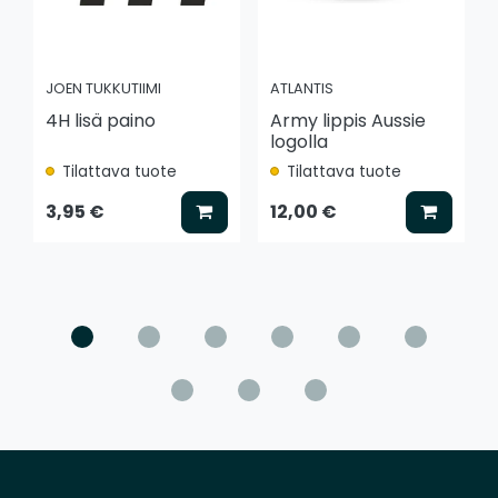
JOEN TUKKUTIIMI
ATLANTIS
4H lisä paino
Army lippis Aussie
logolla
Tilattava tuote
Tilattava tuote
Lisää koriin
Lisää k
3,95 €
12,00 €