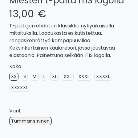
Miesten t-paita ITIS logolla
13,00 €
T-paitojen ehdoton klassikko nykyaikaisella
mitoitukslla. Laadukasta esikutistettua,
rengaskehrättyä kampapuuvillaa.
Kaksinkertainen kaularesori, jossa joustavaa
elastaania. Painettuna selkään ITIS logolla.
Koko
XS
S
M
L
XL
XXL
XXXL
XXXXL
XXXXXL
Värit
Tummansininen