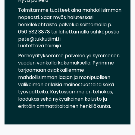
Hyvä palvelu
Toimitamme tuotteet aina mahdollisimman
nopeasti. Saat myös halutessasi
henkilökohtaista palvelua soittamalla p.
050 582 3878 tai lähettämällä sähköpostia
pete@tukkutiimi.fi
Luotettava toimija
Perheyrityksemme palvelee yli kymmenen
vuoden vankalla kokemuksella. Pyrimme
tarjoamaan asiakkaillemme
mahdollisimman laajan ja monipuolisen
valikoiman erilaisia mainostuotteita sekä
työvaatteita. Käytössämme on tehokas,
laadukas sekä nykyaikainen kalusto ja
erittäin ammattitaitoinen henkilökunta.