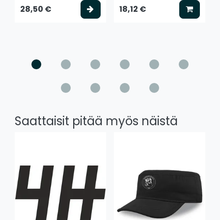
Valitse vaihtoehto
Lisää k
28,50 €
18,12 €
Saattaisit pitää myös näistä