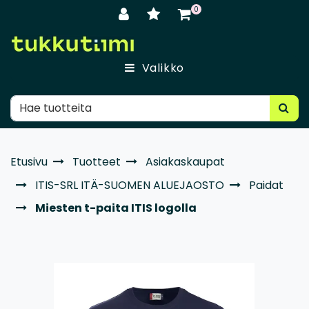
Siirry pääsisältöön
0
Valikko
Etusivu
Tuotteet
Asiakaskaupat
ITIS-SRL ITÄ-SUOMEN ALUEJAOSTO
Paidat
Miesten t-paita ITIS logolla