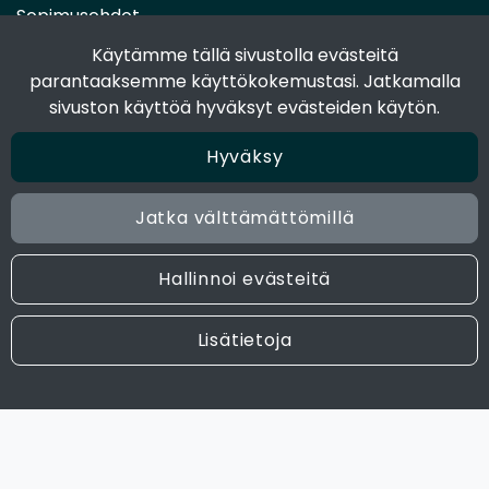
Sopimusehdot
Toimitustavat
Käytämme tällä sivustolla evästeitä
Maksutavat
parantaaksemme käyttökokemustasi. Jatkamalla
Tietosuojaseloste
sivuston käyttöä hyväksyt evästeiden käytön.
Hyväksy
Seuraa sosiaalisessa mediassa
Facebook
Jatka välttämättömillä
Instagram
Hallinnoi evästeitä
© 2024 Joen Tukkutiimi. All rights reserved. Site by
atFlow
Lisätietoja
Oy