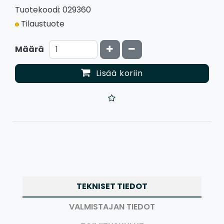
Tuotekoodi: 029360
Tilaustuote
Kasvata määrää
Vähennä määrää
Määrä
Lisää koriin
TEKNISET TIEDOT
VALMISTAJAN TIEDOT