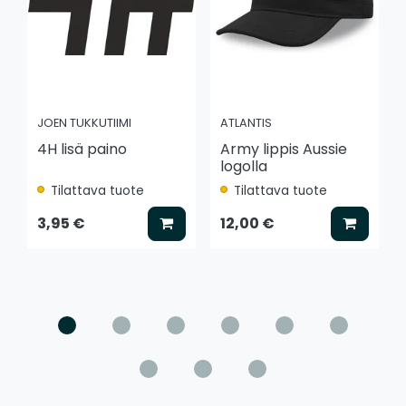
JOEN TUKKUTIIMI
ATLANTIS
4H lisä paino
Army lippis Aussie
logolla
Tilattava tuote
Tilattava tuote
Lisää koriin
Lisää k
3,95 €
12,00 €