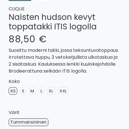
CLIQUE
Naisten hudson kevyt
toppatakki ITIS logolla
88,50 €
Suosittu moderni takki, jossa tekountuvatoppaus.
Irrotettava huppu, 3 vetoketjullista ulkotaskua ja
2 sisätaskua. Kauluksessa lenkki kuulokejohdolle.
Brodeerattuna selkään ITIS logolla.
Koko
XS
S
M
L
XL
XXL
Värit
Tummansininen