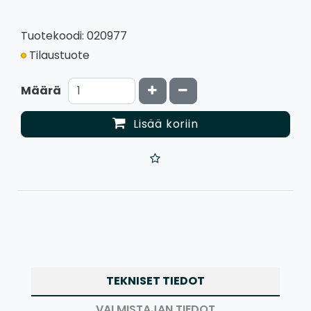
Tuotekoodi: 020977
Tilaustuote
Kasvata määrää
Vähennä määrää
Määrä
Lisää koriin
TEKNISET TIEDOT
VALMISTAJAN TIEDOT