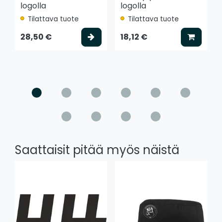
logolla
logolla
Tilattava tuote
Tilattava tuote
Valitse vaihtoehto
Lisää k
28,50 €
18,12 €
Saattaisit pitää myös näistä