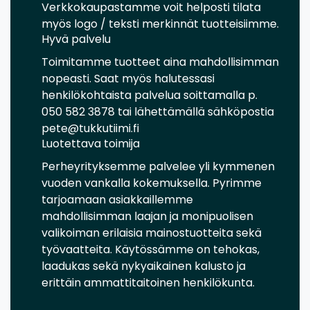
Verkkokaupastamme voit helposti tilata
myös logo / teksti merkinnät tuotteisiimme.
Hyvä palvelu
Toimitamme tuotteet aina mahdollisimman
nopeasti. Saat myös halutessasi
henkilökohtaista palvelua soittamalla p.
050 582 3878 tai lähettämällä sähköpostia
pete@tukkutiimi.fi
Luotettava toimija
Perheyrityksemme palvelee yli kymmenen
vuoden vankalla kokemuksella. Pyrimme
tarjoamaan asiakkaillemme
mahdollisimman laajan ja monipuolisen
valikoiman erilaisia mainostuotteita sekä
työvaatteita. Käytössämme on tehokas,
laadukas sekä nykyaikainen kalusto ja
erittäin ammattitaitoinen henkilökunta.