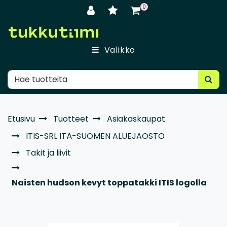
Siirry pääsisältöön
0
Valikko
Etusivu
Tuotteet
Asiakaskaupat
ITIS-SRL ITÄ-SUOMEN ALUEJAOSTO
Takit ja liivit
Naisten hudson kevyt toppatakki ITIS logolla