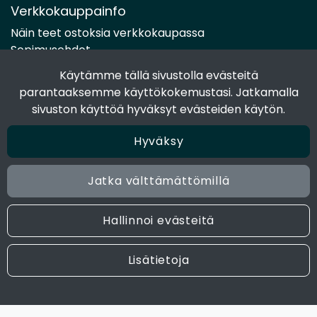
Verkkokauppainfo
Näin teet ostoksia verkkokaupassa
Sopimusehdot
Toimitustavat
Käytämme tällä sivustolla evästeitä
Maksutavat
parantaaksemme käyttökokemustasi. Jatkamalla
Tietosuojaseloste
sivuston käyttöä hyväksyt evästeiden käytön.
Hyväksy
Seuraa sosiaalisessa mediassa
Facebook
Jatka välttämättömillä
Instagram
Hallinnoi evästeitä
© 2024 Joen Tukkutiimi. All rights reserved. Site by
atFlow
Lisätietoja
Oy