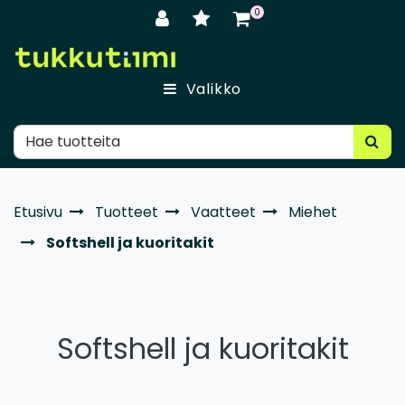
Siirry pääsisältöön
0
Valikko
Etusivu
Tuotteet
Vaatteet
Miehet
Softshell ja kuoritakit
Softshell ja kuoritakit