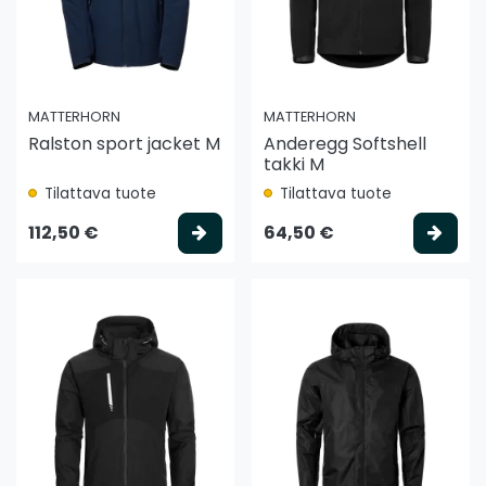
MATTERHORN
MATTERHORN
Ralston sport jacket M
Anderegg Softshell
takki M
Tilattava tuote
Tilattava tuote
Valitse vaihtoehto
Vali
112,50 €
64,50 €