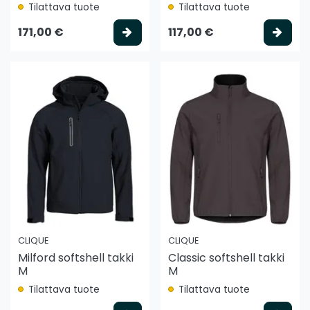
Tilattava tuote
Tilattava tuote
Valitse vaihtoehto
Vali
171,00 €
117,00 €
CLIQUE
CLIQUE
Milford softshell takki
Classic softshell takki
M
M
Tilattava tuote
Tilattava tuote