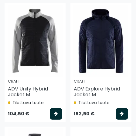
CRAFT
CRAFT
ADV Unify Hybrid
ADV Explore Hybrid
Jacket M
Jacket M
Tilattava tuote
Tilattava tuote
Valitse vaihtoehto
Vali
104,50 €
152,50 €