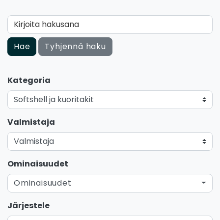
Kirjoita hakusana
Hae
Tyhjennä haku
Kategoria
Valmistaja
Ominaisuudet
Ominaisuudet
Järjestele