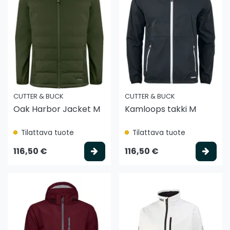
CUTTER & BUCK
CUTTER & BUCK
Oak Harbor Jacket M
Kamloops takki M
Tilattava tuote
Tilattava tuote
Valitse vaihtoehto
Vali
116,50 €
116,50 €