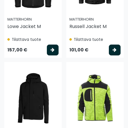
MATTERHORN
MATTERHORN
Lowe Jacket M
Russell Jacket M
Tilattava tuote
Tilattava tuote
Valitse vaihtoehto
Vali
157,00 €
101,00 €