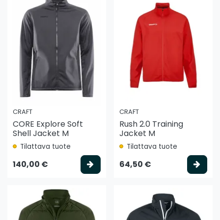
CRAFT
CRAFT
CORE Explore Soft
Rush 2.0 Training
Shell Jacket M
Jacket M
Tilattava tuote
Tilattava tuote
Valitse vaihtoehto
Vali
140,00 €
64,50 €