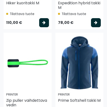
Hiker kuoritakki M
Expedition hybrid takki
M
Tilattava tuote
Tilattava tuote
Valitse vaihtoehto
Vali
110,00 €
78,00 €
PRINTER
PRINTER
Zip puller vaihdettava
Prime Softshell takki M
vedin