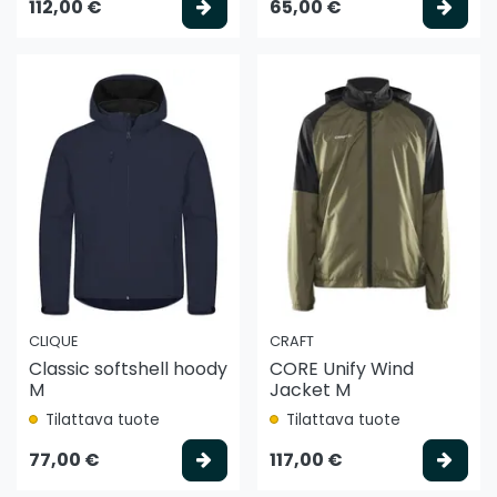
Valitse vaihtoehto
Vali
112,00 €
65,00 €
CLIQUE
CRAFT
Classic softshell hoody
CORE Unify Wind
M
Jacket M
Tilattava tuote
Tilattava tuote
Valitse vaihtoehto
Vali
77,00 €
117,00 €