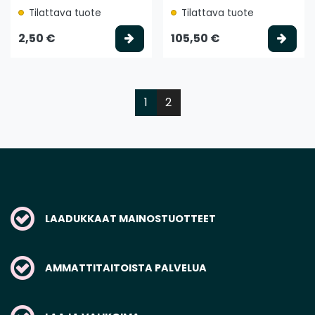
Tilattava tuote
Tilattava tuote
Valitse vaihtoehto
Vali
2,50 €
105,50 €
1
2
LAADUKKAAT MAINOSTUOTTEET
AMMATTITAITOISTA PALVELUA