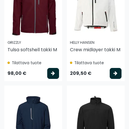
GRIZZLY
HELLY HANSEN
Tulsa softshell takki M
Crew midlayer takki M
Tilattava tuote
Tilattava tuote
Valitse vaihtoehto
Vali
98,00 €
209,50 €