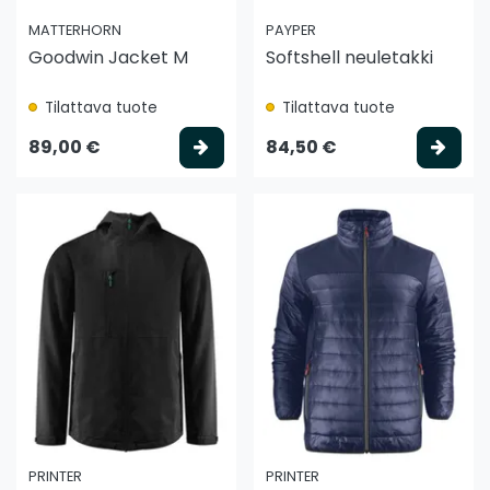
MATTERHORN
PAYPER
Goodwin Jacket M
Softshell neuletakki
Tilattava tuote
Tilattava tuote
Valitse vaihtoehto
Vali
89,00 €
84,50 €
PRINTER
PRINTER