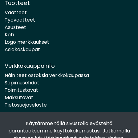
Tuotteet
Vaatteet
Työvaatteet
Asusteet
Koti
Logo merkkaukset
Asiakaskaupat
Verkkokauppainfo
Näin teet ostoksia verkkokaupassa
Sopimusehdot
Toimitustavat
Maksutavat
Tietosuojaseloste
Käytämme tällä sivustolla evästeitä
Seuraa sosiaalisessa mediassa
parantaaksemme käyttökokemustasi. Jatkamalla
Facebook