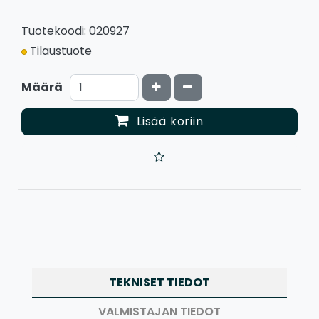
Tuotekoodi: 020927
Tilaustuote
Kasvata määrää
Vähennä määrää
Määrä
Lisää koriin
TEKNISET TIEDOT
VALMISTAJAN TIEDOT