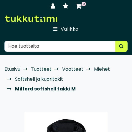
Siirry pääsisältöön
0
Valikko
Etusivu
Tuotteet
Vaatteet
Miehet
Softshell ja kuoritakit
Milford softshell takki M