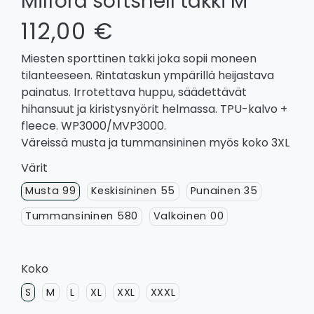
Milford softshell takki M
112,00 €
Miesten sporttinen takki joka sopii moneen
tilanteeseen. Rintataskun ympärillä heijastava
painatus. Irrotettava huppu, säädettävät
hihansuut ja kiristysnyörit helmassa. TPU-kalvo +
fleece. WP3000/MVP3000.
Väreissä musta ja tummansininen myös koko 3XL
Värit
Musta 99
Keskisininen 55
Punainen 35
Tummansininen 580
Valkoinen 00
Koko
S
M
L
XL
XXL
XXXL