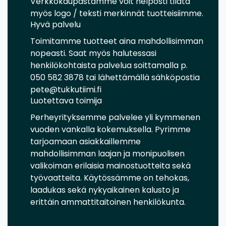
Verkkokaupastamme voit helposti tilata
myös logo / teksti merkinnät tuotteisiimme.
Hyvä palvelu
Toimitamme tuotteet aina mahdollisimman
nopeasti. Saat myös halutessasi
henkilökohtaista palvelua soittamalla p.
050 582 3878 tai lähettämällä sähköpostia
pete@tukkutiimi.fi
Luotettava toimija
Perheyrityksemme palvelee yli kymmenen
vuoden vankalla kokemuksella. Pyrimme
tarjoamaan asiakkaillemme
mahdollisimman laajan ja monipuolisen
valikoiman erilaisia mainostuotteita sekä
työvaatteita. Käytössämme on tehokas,
laadukas sekä nykyaikainen kalusto ja
erittäin ammattitaitoinen henkilökunta.