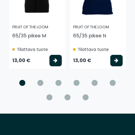
FRUIT OF THE LOOM
FRUIT OF THE LOOM
65/35 pikee M
65/35 pikee N
Tilattava tuote
Tilattava tuote
Valitse vaihtoehto
Valits
13,00 €
13,00 €