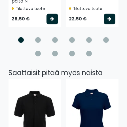
paita N
Tilattava tuote
Tilattava tuote
Valitse vaihtoehto
Valits
28,50 €
22,50 €
Saattaisit pitää myös näistä